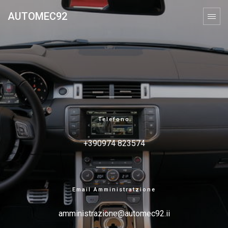
AUTOMEC92
Telefono
+390974 823574
Email Amministratzione
amministrazione@automec92.ii