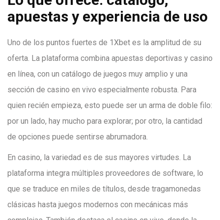
apuestas y experiencia de uso
Uno de los puntos fuertes de 1Xbet es la amplitud de su
oferta. La plataforma combina apuestas deportivas y casino
en línea, con un catálogo de juegos muy amplio y una
sección de casino en vivo especialmente robusta. Para
quien recién empieza, esto puede ser un arma de doble filo:
por un lado, hay mucho para explorar; por otro, la cantidad
de opciones puede sentirse abrumadora.
En casino, la variedad es de sus mayores virtudes. La
plataforma integra múltiples proveedores de software, lo
que se traduce en miles de títulos, desde tragamonedas
clásicas hasta juegos modernos con mecánicas más