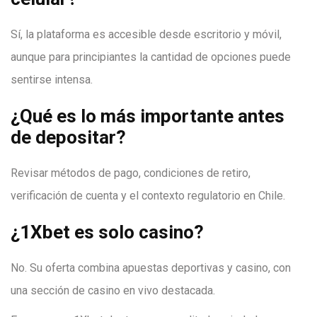
Sí, la plataforma es accesible desde escritorio y móvil,
aunque para principiantes la cantidad de opciones puede
sentirse intensa.
¿Qué es lo más importante antes
de depositar?
Revisar métodos de pago, condiciones de retiro,
verificación de cuenta y el contexto regulatorio en Chile.
¿1Xbet es solo casino?
No. Su oferta combina apuestas deportivas y casino, con
una sección de casino en vivo destacada.