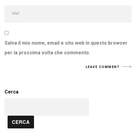
Salva il mio nome, email e sito web in questo browser
per la prossima volta che commento.
Cerca
CERCA