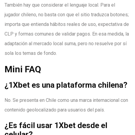
También hay que considerar el lenguaje local. Para el
jugador chileno, no basta con que el sitio traduzca botones;
importa que entienda hábitos reales de uso, expectativa de
CLP y formas comunes de validar pagos. En esa medida, la
adaptación al mercado local suma, pero no resuelve por sí
sola los temas de fondo.
Mini FAQ
¿1Xbet es una plataforma chilena?
No. Se presenta en Chile como una marca internacional con
contenido geolocalizado para usuarios del país.
¿Es fácil usar 1Xbet desde el
celular?