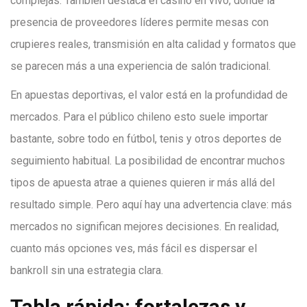
complejas. También destaca el casino en vivo, donde la
presencia de proveedores líderes permite mesas con
crupieres reales, transmisión en alta calidad y formatos que
se parecen más a una experiencia de salón tradicional.
En apuestas deportivas, el valor está en la profundidad de
mercados. Para el público chileno esto suele importar
bastante, sobre todo en fútbol, tenis y otros deportes de
seguimiento habitual. La posibilidad de encontrar muchos
tipos de apuesta atrae a quienes quieren ir más allá del
resultado simple. Pero aquí hay una advertencia clave: más
mercados no significan mejores decisiones. En realidad,
cuanto más opciones ves, más fácil es dispersar el
bankroll sin una estrategia clara.
Tabla rápida: fortalezas y