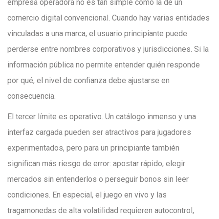
empresa operadora no es tan simple como la de un
comercio digital convencional. Cuando hay varias entidades
vinculadas a una marca, el usuario principiante puede
perderse entre nombres corporativos y jurisdicciones. Si la
información pública no permite entender quién responde
por qué, el nivel de confianza debe ajustarse en
consecuencia.
El tercer límite es operativo. Un catálogo inmenso y una
interfaz cargada pueden ser atractivos para jugadores
experimentados, pero para un principiante también
significan más riesgo de error: apostar rápido, elegir
mercados sin entenderlos o perseguir bonos sin leer
condiciones. En especial, el juego en vivo y las
tragamonedas de alta volatilidad requieren autocontrol,