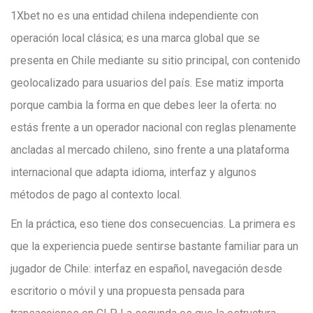
1Xbet no es una entidad chilena independiente con
operación local clásica; es una marca global que se
presenta en Chile mediante su sitio principal, con contenido
geolocalizado para usuarios del país. Ese matiz importa
porque cambia la forma en que debes leer la oferta: no
estás frente a un operador nacional con reglas plenamente
ancladas al mercado chileno, sino frente a una plataforma
internacional que adapta idioma, interfaz y algunos
métodos de pago al contexto local.
En la práctica, eso tiene dos consecuencias. La primera es
que la experiencia puede sentirse bastante familiar para un
jugador de Chile: interfaz en español, navegación desde
escritorio o móvil y una propuesta pensada para