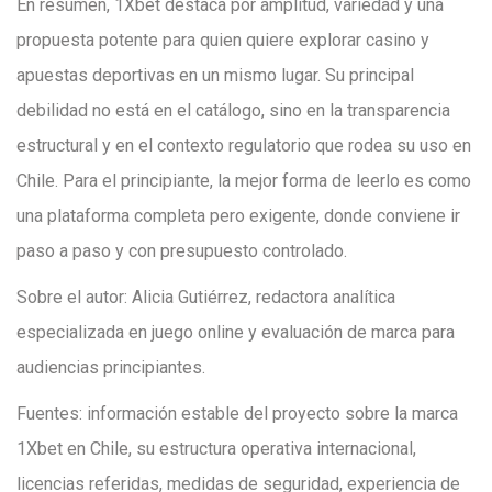
En resumen, 1Xbet destaca por amplitud, variedad y una
propuesta potente para quien quiere explorar casino y
apuestas deportivas en un mismo lugar. Su principal
debilidad no está en el catálogo, sino en la transparencia
estructural y en el contexto regulatorio que rodea su uso en
Chile. Para el principiante, la mejor forma de leerlo es como
una plataforma completa pero exigente, donde conviene ir
paso a paso y con presupuesto controlado.
Sobre el autor: Alicia Gutiérrez, redactora analítica
especializada en juego online y evaluación de marca para
audiencias principiantes.
Fuentes: información estable del proyecto sobre la marca
1Xbet en Chile, su estructura operativa internacional,
licencias referidas, medidas de seguridad, experiencia de