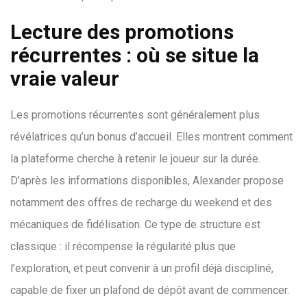
Lecture des promotions
récurrentes : où se situe la
vraie valeur
Les promotions récurrentes sont généralement plus
révélatrices qu’un bonus d’accueil. Elles montrent comment
la plateforme cherche à retenir le joueur sur la durée.
D’après les informations disponibles, Alexander propose
notamment des offres de recharge du weekend et des
mécaniques de fidélisation. Ce type de structure est
classique : il récompense la régularité plus que
l’exploration, et peut convenir à un profil déjà discipliné,
capable de fixer un plafond de dépôt avant de commencer.