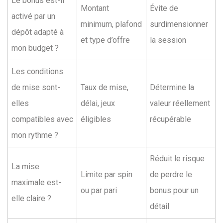
Le bonus est-il
Montant
Évite de
activé par un
minimum, plafond
surdimensionner
dépôt adapté à
et type d’offre
la session
mon budget ?
Les conditions
de mise sont-
Taux de mise,
Détermine la
elles
délai, jeux
valeur réellement
compatibles avec
éligibles
récupérable
mon rythme ?
Réduit le risque
La mise
Limite par spin
de perdre le
maximale est-
ou par pari
bonus pour un
elle claire ?
détail