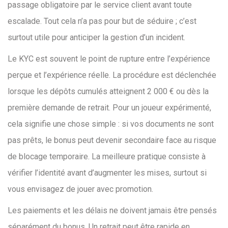
passage obligatoire par le service client avant toute
escalade. Tout cela n’a pas pour but de séduire ; c’est
surtout utile pour anticiper la gestion d’un incident.
Le KYC est souvent le point de rupture entre l’expérience
perçue et l’expérience réelle. La procédure est déclenchée
lorsque les dépôts cumulés atteignent 2 000 € ou dès la
première demande de retrait. Pour un joueur expérimenté,
cela signifie une chose simple : si vos documents ne sont
pas prêts, le bonus peut devenir secondaire face au risque
de blocage temporaire. La meilleure pratique consiste à
vérifier l’identité avant d’augmenter les mises, surtout si
vous envisagez de jouer avec promotion.
Les paiements et les délais ne doivent jamais être pensés
séparément du bonus. Un retrait peut être rapide en