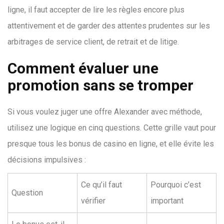
ligne, il faut accepter de lire les règles encore plus
attentivement et de garder des attentes prudentes sur les
arbitrages de service client, de retrait et de litige.
Comment évaluer une
promotion sans se tromper
Si vous voulez juger une offre Alexander avec méthode,
utilisez une logique en cinq questions. Cette grille vaut pour
presque tous les bonus de casino en ligne, et elle évite les
décisions impulsives :
Ce qu’il faut
Pourquoi c’est
Question
vérifier
important