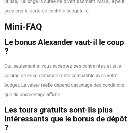
utilisé, il allonge la durée de divertissement. Mal lu, il peut
accélérer la perte de contrôle budgétaire.
Mini-FAQ
Le bonus Alexander vaut-il le coup
?
Oui, seulement si vous acceptez ses contraintes et si le
volume de mise demandé reste compatible avec votre
budget. La valeur réelle dépend davantage des conditions
que du pourcentage affiché.
Les tours gratuits sont-ils plus
intéressants que le bonus de dépôt
?