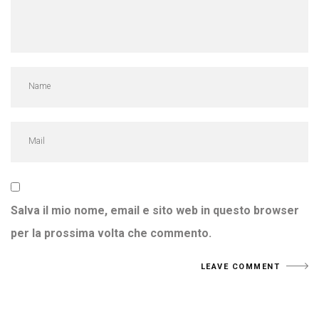
Salva il mio nome, email e sito web in questo browser
per la prossima volta che commento.