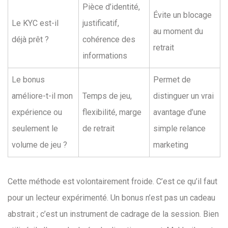
Pièce d’identité,
Évite un blocage
Le KYC est-il
justificatif,
au moment du
déjà prêt ?
cohérence des
retrait
informations
Le bonus
Permet de
améliore-t-il mon
Temps de jeu,
distinguer un vrai
expérience ou
flexibilité, marge
avantage d’une
seulement le
de retrait
simple relance
volume de jeu ?
marketing
Cette méthode est volontairement froide. C’est ce qu’il faut
pour un lecteur expérimenté. Un bonus n’est pas un cadeau
abstrait ; c’est un instrument de cadrage de la session. Bien