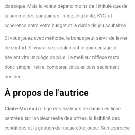
classique. Mais la valeur dépend moins de l’intitulé que de
la somme des contraintes : mise, éligibilité, KYC, et
cohérence entre votre budget et la durée de jeu souhaitée.
Si vous jouez avec méthode, le bonus peut servir de levier
de confort. Si vous lisez seulement le pourcentage, il
devient vite un piège de plus. Le meilleur réflexe reste
donc simple : relire, comparer, calculer, puis seulement
décider.
À propos de l’autrice
Claire Moreau
rédige des analyses de casino en ligne
centrées sur la valeur réelle des offres, la lisibilité des
conditions et la gestion du risque côté joueur. Son approche