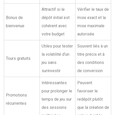
Attractif si le
Vérifier le taux de
Bonus de
dépôt initial est
mise exact et la
bienvenue
cohérent avec
mise maximale
votre budget
autorisée
Utiles pour tester
Souvent liés à un
la volatilité d’un
titre précis et à
Tours gratuits
jeu sans
des conditions
surinvestir
de conversion
Intéressantes
Peuvent
pour prolonger le
favoriser le
Promotions
temps de jeu sur
redépôt plutôt
récurrentes
des sessions
que la création de