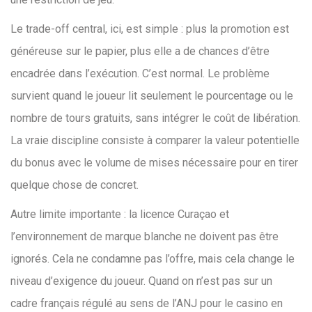
Le trade-off central, ici, est simple : plus la promotion est
généreuse sur le papier, plus elle a de chances d’être
encadrée dans l’exécution. C’est normal. Le problème
survient quand le joueur lit seulement le pourcentage ou le
nombre de tours gratuits, sans intégrer le coût de libération.
La vraie discipline consiste à comparer la valeur potentielle
du bonus avec le volume de mises nécessaire pour en tirer
quelque chose de concret.
Autre limite importante : la licence Curaçao et
l’environnement de marque blanche ne doivent pas être
ignorés. Cela ne condamne pas l’offre, mais cela change le
niveau d’exigence du joueur. Quand on n’est pas sur un
cadre français régulé au sens de l’ANJ pour le casino en