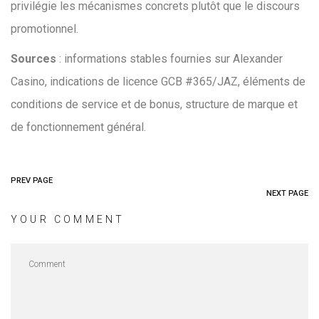
privilégie les mécanismes concrets plutôt que le discours
promotionnel.
Sources
: informations stables fournies sur Alexander
Casino, indications de licence GCB #365/JAZ, éléments de
conditions de service et de bonus, structure de marque et
de fonctionnement général.
PREV PAGE
NEXT PAGE
YOUR COMMENT