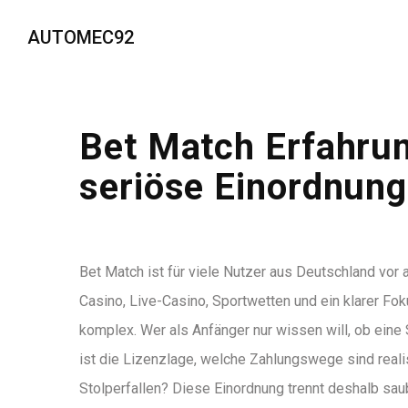
AUTOMEC92
Bet Match Erfahrun
seriöse Einordnung 
Bet Match ist für viele Nutzer aus Deutschland vor al
Casino, Live-Casino, Sportwetten und ein klarer F
komplex. Wer als Anfänger nur wissen will, ob eine S
ist die Lizenzlage, welche Zahlungswege sind reali
Stolperfallen? Diese Einordnung trennt deshalb saub