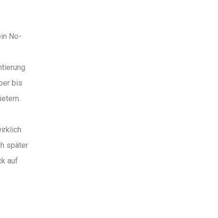
ein No-
ntierung
ber bis
etern.
irklich
ch später
ck auf