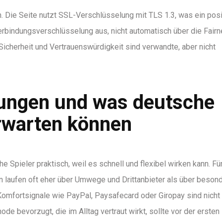
n. Die Seite nutzt SSL-Verschlüsselung mit TLS 1.3, was ein pos
Verbindungsverschlüsselung aus, nicht automatisch über die Fair
cherheit und Vertrauenswürdigkeit sind verwandte, aber nicht
ungen und was deutsche
erwarten können
che Spieler praktisch, weil es schnell und flexibel wirken kann. Fü
n laufen oft eher über Umwege und Drittanbieter als über beson
mfortsignale wie PayPal, Paysafecard oder Giropay sind nicht 
 bevorzugt, die im Alltag vertraut wirkt, sollte vor der ersten