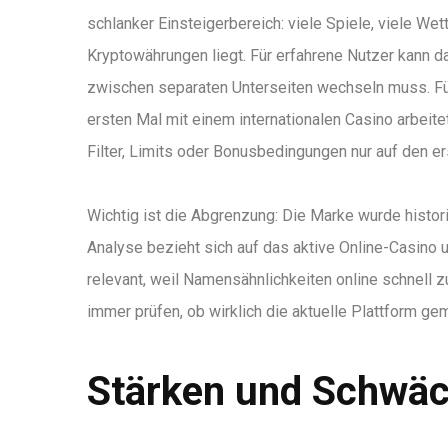
schlanker Einsteigerbereich: viele Spiele, viele W
Kryptowährungen liegt. Für erfahrene Nutzer kann d
zwischen separaten Unterseiten wechseln muss. Fü
ersten Mal mit einem internationalen Casino arbeite
Filter, Limits oder Bonusbedingungen nur auf den er
Wichtig ist die Abgrenzung: Die Marke wurde histori
Analyse bezieht sich auf das aktive Online-Casino u
relevant, weil Namensähnlichkeiten online schnell z
immer prüfen, ob wirklich die aktuelle Plattform gem
Stärken und Schwäch