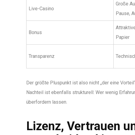
Große Au
Live-Casino
Pause, A
Attrakti
Bonus
Papier
Transparenz
Technisc
Der größte Pluspunkt ist also nicht „der eine Vorteil
Nachteil ist ebenfalls strukturell: Wer wenig Erfah
überfordern lassen.
Lizenz, Vertrauen u