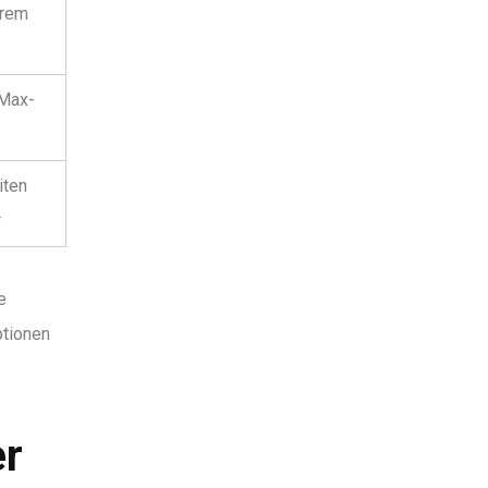
erem
Max-
iten
r
e
ptionen
er