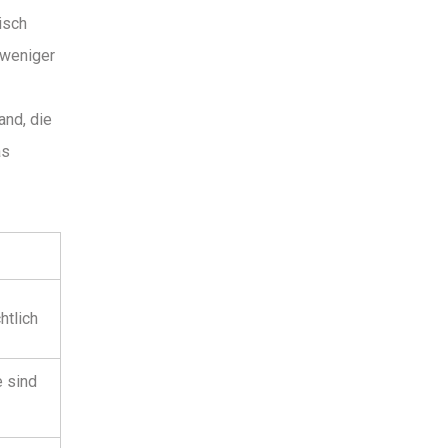
isch
: weniger
and, die
as
htlich
 sind