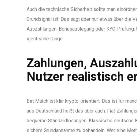
Auch die technische Sicherheit sollte man einordne
Grundsignal ist. Das sagt aber nur etwas über die 
Auszahlungen, Bonusauslegung oder KYC-Prüfung. Si
identische Dinge.
Zahlungen, Auszahl
Nutzer realistisch 
Bet Match ist klar krypto-orientiert. Das ist für man
aus Deutschland heißt das aber auch: Fiat-Zahlunge
bequeme Standardlösungen. Klassische deutsche Ko
sichere Grundannahme zu behandeln. Wer eine Methode