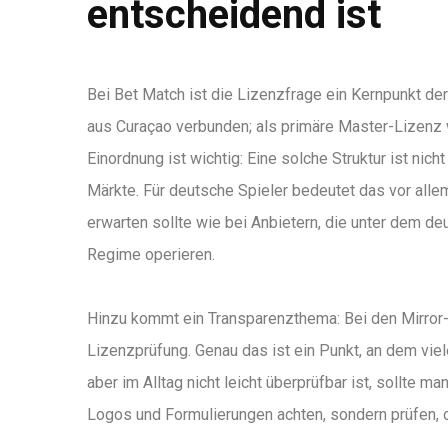
entscheidend ist
Bei Bet Match ist die Lizenzfrage ein Kernpunkt der 
aus Curaçao verbunden; als primäre Master-Lizenz w
Einordnung ist wichtig: Eine solche Struktur ist nich
Märkte. Für deutsche Spieler bedeutet das vor al
erwarten sollte wie bei Anbietern, die unter dem d
Regime operieren.
Hinzu kommt ein Transparenzthema: Bei den Mirror-S
Lizenzprüfung. Genau das ist ein Punkt, an dem vie
aber im Alltag nicht leicht überprüfbar ist, sollte m
Logos und Formulierungen achten, sondern prüfen, 