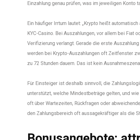
Einzahlung genau prüfen, was im jeweiligen Konto t
Ein häufiger Irrtum lautet: „Krypto heißt automatisc
KYC-Casino. Bei Auszahlungen, vor allem bei Fiat od
Verifizierung verlangt. Gerade die erste Auszahlung
werden bei Krypto-Auszahlungen oft Zeitfenster z
zu 72 Stunden dauern. Das ist kein Ausnahmeszenari
Für Einsteiger ist deshalb sinnvoll, die Zahlungslo
unterstützt, welche Mindestbeträge gelten, und wie l
oft über Wartezeiten, Rückfragen oder abweichende L
den Zahlungsbereich oft aussagekräftiger als die St
Bonusangebote: attr