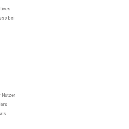
itives
ness bei
r Nutzer
ders
als