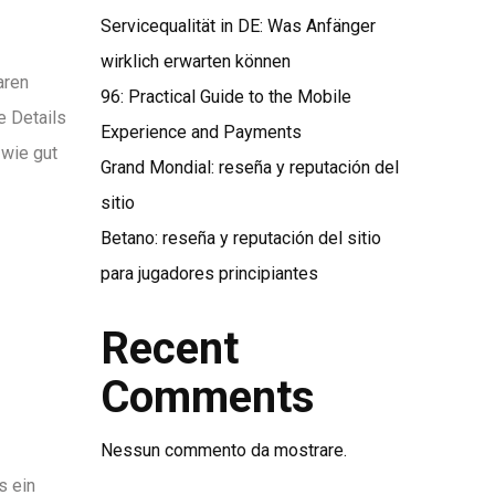
Servicequalität in DE: Was Anfänger
wirklich erwarten können
aren
96: Practical Guide to the Mobile
e Details
Experience and Payments
 wie gut
Grand Mondial: reseña y reputación del
sitio
Betano: reseña y reputación del sitio
para jugadores principiantes
Recent
Comments
Nessun commento da mostrare.
s ein