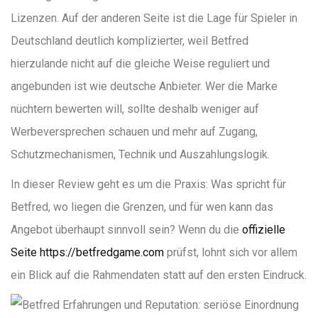
Lizenzen. Auf der anderen Seite ist die Lage für Spieler in
Deutschland deutlich komplizierter, weil Betfred
hierzulande nicht auf die gleiche Weise reguliert und
angebunden ist wie deutsche Anbieter. Wer die Marke
nüchtern bewerten will, sollte deshalb weniger auf
Werbeversprechen schauen und mehr auf Zugang,
Schutzmechanismen, Technik und Auszahlungslogik.
In dieser Review geht es um die Praxis: Was spricht für
Betfred, wo liegen die Grenzen, und für wen kann das
Angebot überhaupt sinnvoll sein? Wenn du die
offizielle
Seite https://betfredgame.com
prüfst, lohnt sich vor allem
ein Blick auf die Rahmendaten statt auf den ersten Eindruck.