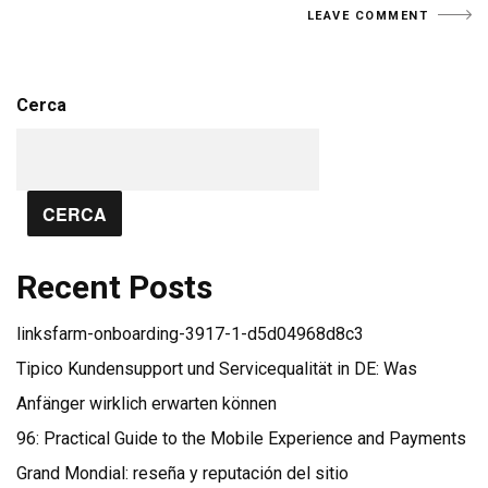
Cerca
CERCA
Recent Posts
linksfarm-onboarding-3917-1-d5d04968d8c3
Tipico Kundensupport und Servicequalität in DE: Was
Anfänger wirklich erwarten können
96: Practical Guide to the Mobile Experience and Payments
Grand Mondial: reseña y reputación del sitio