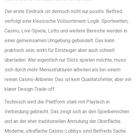
Der erste Eindruck ist dennoch nicht nur positiv. Betfred
verfolgt eine klassische Vollsortiment-Logik: Sportwetten,
Casino, Live-Spiele, Lotto und weitere Bereiche werden in
einer gemeinsamen Umgebung gebündelt. Das kann
praktisch sein, wirkt für Einsteiger aber auch schnell
überladen. Wer eigentlich nur Slots spielen möchte, muss
sich durch mehr Menüstrukturen arbeiten als bei einem
reinen Casino-Anbieter. Das ist kein Qualitätsfehler, aber ein
klarer Design-Trade-off.
Technisch wird die Plattform stark mit Playtech in
Verbindung gebracht. Das zeigt sich an den Spielbereichen
und an der eher traditionellen Anmutung der Oberfläche.
Moderne, ultraflache Casino-Lobbys sind Betfreds Sache