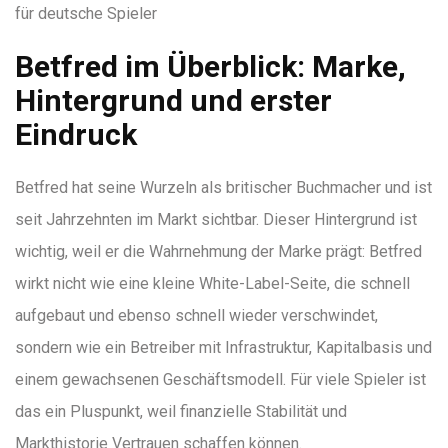
Betfred im Überblick: Marke,
Hintergrund und erster
Eindruck
Betfred hat seine Wurzeln als britischer Buchmacher und ist
seit Jahrzehnten im Markt sichtbar. Dieser Hintergrund ist
wichtig, weil er die Wahrnehmung der Marke prägt: Betfred
wirkt nicht wie eine kleine White-Label-Seite, die schnell
aufgebaut und ebenso schnell wieder verschwindet,
sondern wie ein Betreiber mit Infrastruktur, Kapitalbasis und
einem gewachsenen Geschäftsmodell. Für viele Spieler ist
das ein Pluspunkt, weil finanzielle Stabilität und
Markthistorie Vertrauen schaffen können.