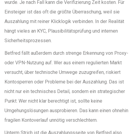
wurde. Je nach Fall kann die Verifizierung Zeit kosten. Für
Einsteiger ist das oft die größte Überraschung, weil sie
Auszahlung mit reiner Klicklogik verbinden. In der Realität
hängt vieles an KYC, Plausibilitätsprüfung und internen
Sicherheitsprozessen.
Betfred fällt außerdem durch strenge Erkennung von Proxy-
oder VPN-Nutzung auf. Wer aus einem regulierten Markt
versucht, über technische Umwege zuzugreifen, riskiert
Kontosperren oder Probleme bei der Auszahlung. Das ist
nicht nur ein technisches Detail, sondern ein strategischer
Punkt: Wer nicht klar berechtigt ist, sollte keine
Umgehungslösungen ausprobieren. Das kann einen ohnehin
fragilen Kontoverlauf unnötig verschlechtern.
Unterm Strich ist die Auszahlungsseite von Betfred also