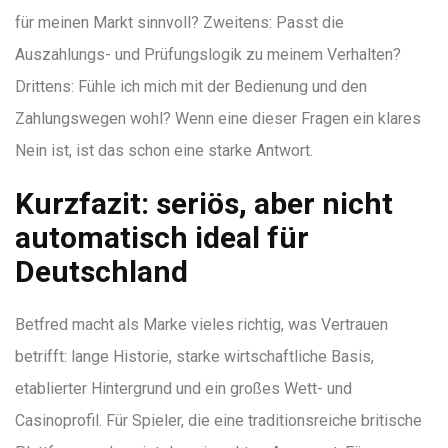
für meinen Markt sinnvoll? Zweitens: Passt die
Auszahlungs- und Prüfungslogik zu meinem Verhalten?
Drittens: Fühle ich mich mit der Bedienung und den
Zahlungswegen wohl? Wenn eine dieser Fragen ein klares
Nein ist, ist das schon eine starke Antwort.
Kurzfazit: seriös, aber nicht
automatisch ideal für
Deutschland
Betfred macht als Marke vieles richtig, was Vertrauen
betrifft: lange Historie, starke wirtschaftliche Basis,
etablierter Hintergrund und ein großes Wett- und
Casinoprofil. Für Spieler, die eine traditionsreiche britische