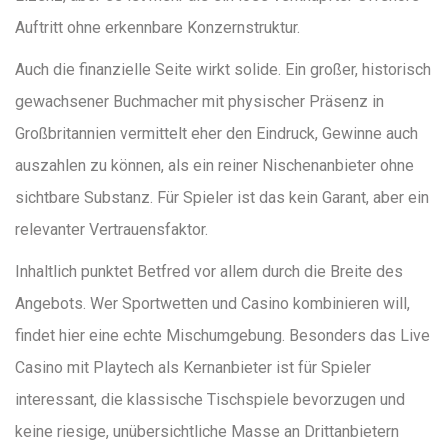
Auftritt ohne erkennbare Konzernstruktur.
Auch die finanzielle Seite wirkt solide. Ein großer, historisch
gewachsener Buchmacher mit physischer Präsenz in
Großbritannien vermittelt eher den Eindruck, Gewinne auch
auszahlen zu können, als ein reiner Nischenanbieter ohne
sichtbare Substanz. Für Spieler ist das kein Garant, aber ein
relevanter Vertrauensfaktor.
Inhaltlich punktet Betfred vor allem durch die Breite des
Angebots. Wer Sportwetten und Casino kombinieren will,
findet hier eine echte Mischumgebung. Besonders das Live
Casino mit Playtech als Kernanbieter ist für Spieler
interessant, die klassische Tischspiele bevorzugen und
keine riesige, unübersichtliche Masse an Drittanbietern