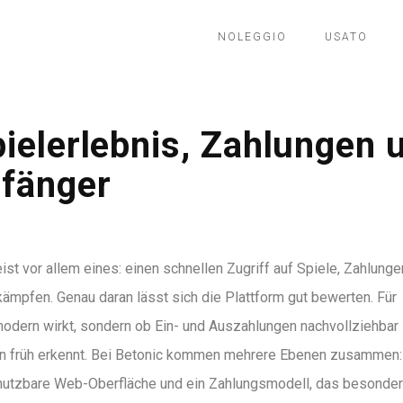
NOLEGGIO
USATO
pielerlebnis, Zahlungen 
nfänger
st vor allem eines: einen schnellen Zugriff auf Spiele, Zahlunge
ämpfen. Genau daran lässt sich die Plattform gut bewerten. Für
e modern wirkt, sondern ob Ein- und Auszahlungen nachvollziehbar 
en früh erkennt. Bei Betonic kommen mehrere Ebenen zusammen:
 nutzbare Web-Oberfläche und ein Zahlungsmodell, das besonder