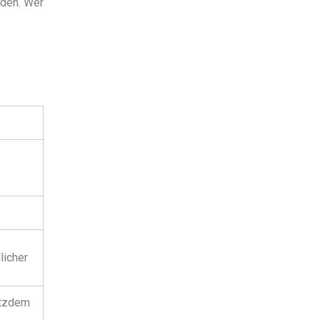
rden. Wer
licher
otzdem