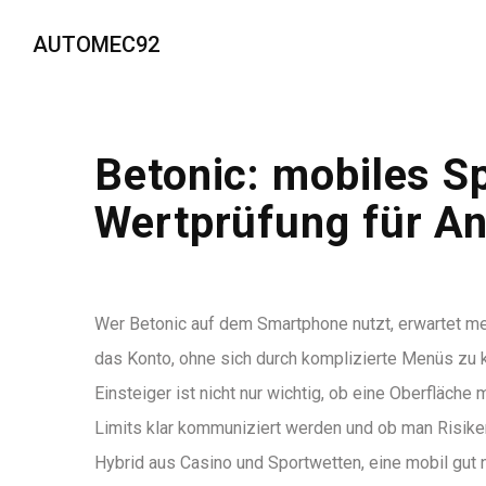
AUTOMEC92
Betonic: mobiles S
Wertprüfung für A
Wer Betonic auf dem Smartphone nutzt, erwartet mei
das Konto, ohne sich durch komplizierte Menüs zu k
Einsteiger ist nicht nur wichtig, ob eine Oberfläch
Limits klar kommuniziert werden und ob man Risik
Hybrid aus Casino und Sportwetten, eine mobil gut