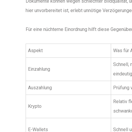
Dokumente können wegen schlechter Bildqualität, 
hier unvorbereitet ist, erlebt unnötige Verzögerunge
Für eine nüchterne Einordnung hilft diese Gegenüber
Aspekt
Was für A
Schnell, 
Einzahlung
eindeuti
Auszahlung
Prüfung 
Relativ f
Krypto
schwanku
E-Wallets
Schnell u