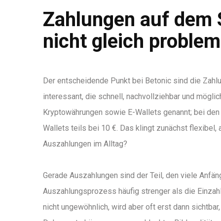
Zahlungen auf dem 
nicht gleich problem
Der entscheidende Punkt bei Betonic sind die Zah
interessant, die schnell, nachvollziehbar und mögli
Kryptowährungen sowie E-Wallets genannt; bei den K
Wallets teils bei 10 €. Das klingt zunächst flexibel,
Auszahlungen im Alltag?
Gerade Auszahlungen sind der Teil, den viele Anfäng
Auszahlungsprozess häufig strenger als die Einzahl
nicht ungewöhnlich, wird aber oft erst dann sichtba