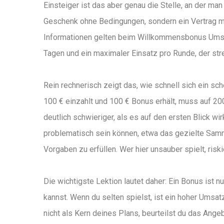
Einsteiger ist das aber genau die Stelle, an der man s
Geschenk ohne Bedingungen, sondern ein Vertrag m
Informationen gelten beim Willkommensbonus Umsa
Tagen und ein maximaler Einsatz pro Runde, der stren
Rein rechnerisch zeigt das, wie schnell sich ein s
100 € einzahlt und 100 € Bonus erhält, muss auf 200
deutlich schwieriger, als es auf den ersten Blick 
problematisch sein können, etwa das gezielte Sa
Vorgaben zu erfüllen. Wer hier unsauber spielt, risk
Die wichtigste Lektion lautet daher: Ein Bonus ist 
kannst. Wenn du selten spielst, ist ein hoher Umsatz
nicht als Kern deines Plans, beurteilst du das Angeb