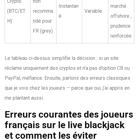
Crypto
non
Instantan
marché
(BTC/ET
recomma
Variable
é
offshore ;
H)
ndé pour
prudence
FR (grey)
renforcée
Le tableau ci‑dessus simplifie la décision : si un site
réclame uniquement des cryptos et n’a pas d’option CB ou
PayPal, méfiance. Ensuite, parlons des erreurs classiques
que je vois chez les joueurs — parce que oui, j’ai appris en
me plantant aussi.
Erreurs courantes des joueurs
français sur le live blackjack
et comment les éviter