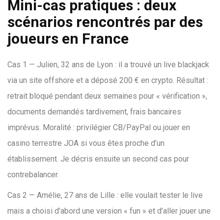
Mini-cas pratiques : deux
scénarios rencontrés par des
joueurs en France
Cas 1 — Julien, 32 ans de Lyon : il a trouvé un live blackjack
via un site offshore et a déposé 200 € en crypto. Résultat :
retrait bloqué pendant deux semaines pour « vérification »,
documents demandés tardivement, frais bancaires
imprévus. Moralité : privilégier CB/PayPal ou jouer en
casino terrestre JOA si vous êtes proche d’un
établissement. Je décris ensuite un second cas pour
contrebalancer.
Cas 2 — Amélie, 27 ans de Lille : elle voulait tester le live
mais a choisi d’abord une version « fun » et d’aller jouer une