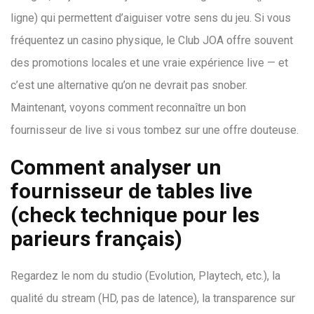
ligne) qui permettent d’aiguiser votre sens du jeu. Si vous
fréquentez un casino physique, le Club JOA offre souvent
des promotions locales et une vraie expérience live — et
c’est une alternative qu’on ne devrait pas snober.
Maintenant, voyons comment reconnaître un bon
fournisseur de live si vous tombez sur une offre douteuse.
Comment analyser un
fournisseur de tables live
(check technique pour les
parieurs français)
Regardez le nom du studio (Evolution, Playtech, etc.), la
qualité du stream (HD, pas de latence), la transparence sur