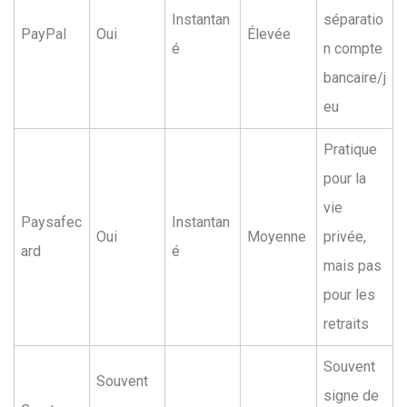
Instantan
séparatio
PayPal
Oui
Élevée
é
n compte
bancaire/j
eu
Pratique
pour la
vie
Paysafec
Instantan
Oui
Moyenne
privée,
ard
é
mais pas
pour les
retraits
Souvent
Souvent
signe de