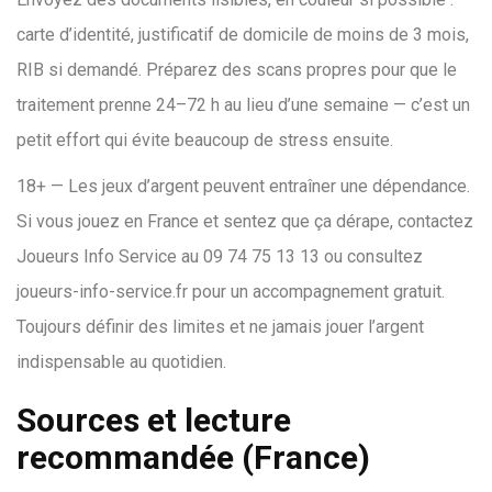
carte d’identité, justificatif de domicile de moins de 3 mois,
RIB si demandé. Préparez des scans propres pour que le
traitement prenne 24–72 h au lieu d’une semaine — c’est un
petit effort qui évite beaucoup de stress ensuite.
18+ — Les jeux d’argent peuvent entraîner une dépendance.
Si vous jouez en France et sentez que ça dérape, contactez
Joueurs Info Service au 09 74 75 13 13 ou consultez
joueurs-info-service.fr pour un accompagnement gratuit.
Toujours définir des limites et ne jamais jouer l’argent
indispensable au quotidien.
Sources et lecture
recommandée (France)