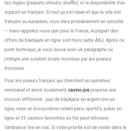
les règles (paquets utilisés, shuffle), et la disponibilité d’un
support en français. Si tout ça est clean et que le site est
français ou européen, vous êtes probablement en sécurité
— mais rappelez-vous que pour la France, la plupart des
offres de blackjack en ligne sont hors cadre ANJ. Après ce
point technique, je vous laisse avec un paragraphe où
j’intègre une solution locale reconnue par les joueurs
tricolores.
Pour les joueurs français qui cherchent un opérateur
omnicanal et ancré localement,
casino-joa
propose une
mission différente : pas de blackjack en argent réel en
ligne, mais un écosystème reliant paris sportifs, poker en
ligne et 33 casinos terrestres où l’on peut retrouver
l’ambiance live en vrai. Si votre priorité est de rester dans le