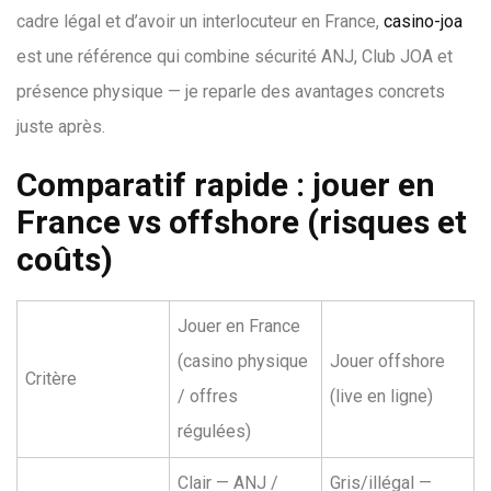
cadre légal et d’avoir un interlocuteur en France,
casino-joa
est une référence qui combine sécurité ANJ, Club JOA et
présence physique — je reparle des avantages concrets
juste après.
Comparatif rapide : jouer en
France vs offshore (risques et
coûts)
Jouer en France
(casino physique
Jouer offshore
Critère
/ offres
(live en ligne)
régulées)
Clair — ANJ /
Gris/illégal —