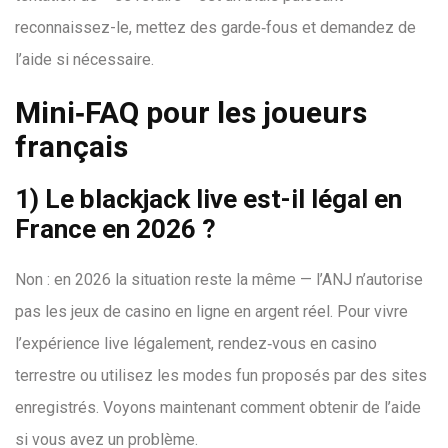
reconnaissez-le, mettez des garde‑fous et demandez de
l’aide si nécessaire.
Mini‑FAQ pour les joueurs
français
1) Le blackjack live est-il légal en
France en 2026 ?
Non : en 2026 la situation reste la même — l’ANJ n’autorise
pas les jeux de casino en ligne en argent réel. Pour vivre
l’expérience live légalement, rendez‑vous en casino
terrestre ou utilisez les modes fun proposés par des sites
enregistrés. Voyons maintenant comment obtenir de l’aide
si vous avez un problème.