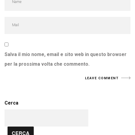
Salva il mio nome, email e sito web in questo browser
per la prossima volta che commento.
Cerca
CERCA