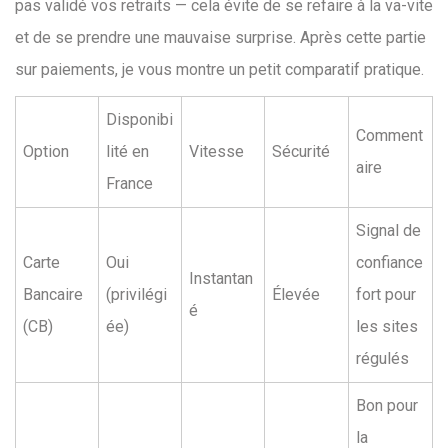
pas validé vos retraits — cela évite de se refaire à la va-vite
et de se prendre une mauvaise surprise. Après cette partie
sur paiements, je vous montre un petit comparatif pratique.
Disponibi
Comment
Option
lité en
Vitesse
Sécurité
aire
France
Signal de
Carte
Oui
confiance
Instantan
Bancaire
(privilégi
Élevée
fort pour
é
(CB)
ée)
les sites
régulés
Bon pour
la