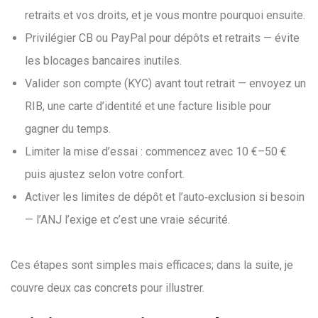
retraits et vos droits, et je vous montre pourquoi ensuite.
Privilégier CB ou PayPal pour dépôts et retraits — évite
les blocages bancaires inutiles.
Valider son compte (KYC) avant tout retrait — envoyez un
RIB, une carte d’identité et une facture lisible pour
gagner du temps.
Limiter la mise d’essai : commencez avec 10 €–50 €
puis ajustez selon votre confort.
Activer les limites de dépôt et l’auto‑exclusion si besoin
— l’ANJ l’exige et c’est une vraie sécurité.
Ces étapes sont simples mais efficaces; dans la suite, je
couvre deux cas concrets pour illustrer.