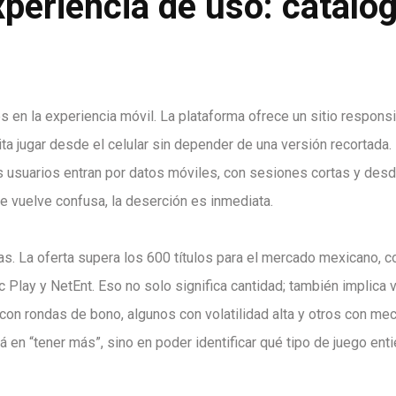
periencia de uso: catálog
en la experiencia móvil. La plataforma ofrece un sitio respons
lita jugar desde el celular sin depender de una versión recortada.
 usuarios entran por datos móviles, con sesiones cortas y des
se vuelve confusa, la deserción es inmediata.
as. La oferta supera los 600 títulos para el mercado mexicano, c
lay y NetEnt. Eso no solo significa cantidad; también implica 
con rondas de bono, algunos con volatilidad alta y otros con me
tá en “tener más”, sino en poder identificar qué tipo de juego ent