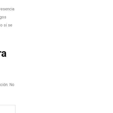
resencia
egos
o si se
ra
cción. No