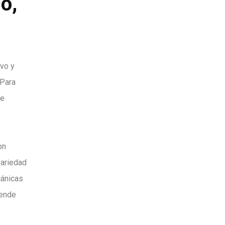
o,
ivo y
 Para
de
on
variedad
cánicas
iende