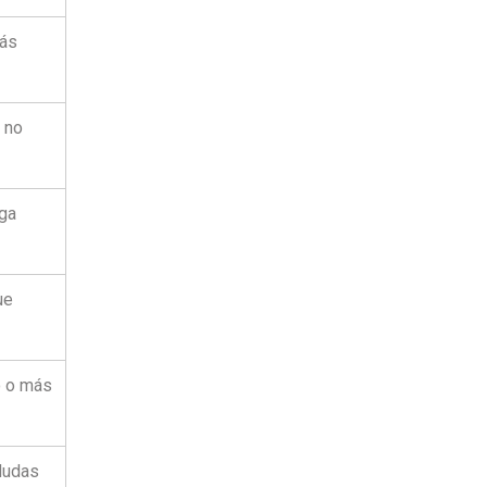
más
i no
nga
ue
o o más
dudas