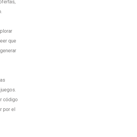
ofertas,
.
plorar
reer que
 generar
gas
 juegos.
er código
 por el