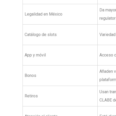
Da mayor
Legalidad en México
regulator
Catálogo de slots
Variedad
App y móvil
Acceso c
Añaden va
Bonos
platafor
Usan tran
Retiros
CLABE del