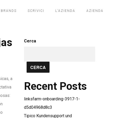
BRANDS
SCRIVICI
L’AZIENDA
AZIENDA
jas
Cerca
CERCA
icas, a
Recent Posts
tativa
cosas:
linksfarm-onboarding-3917-1-
ón
d5d04968d8c3
no
Tipico Kundensupport und