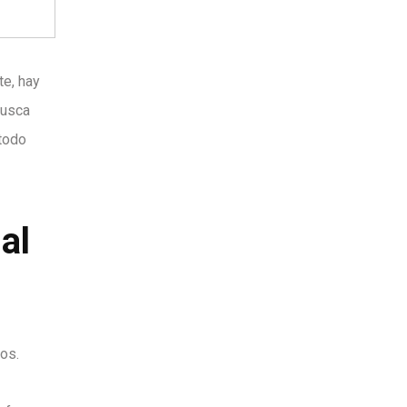
te, hay
busca
 todo
al
os.