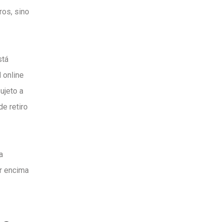
ros, sino
stá
 online
ujeto a
de retiro
a
or encima