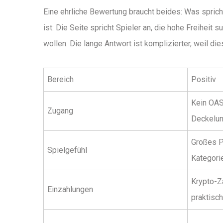
Eine ehrliche Bewertung braucht beides: Was spricht
ist: Die Seite spricht Spieler an, die hohe Freihei
wollen. Die lange Antwort ist komplizierter, weil d
Bereich
Positiv
Kein OAS
Zugang
Deckelu
Großes P
Spielgefühl
Kategori
Krypto-Z
Einzahlungen
praktisch