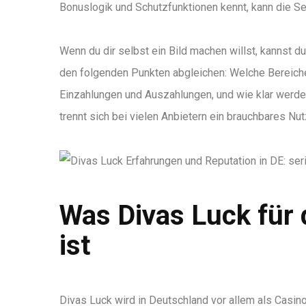
Bonuslogik und Schutzfunktionen kennt, kann die Se
Wenn du dir selbst ein Bild machen willst, kannst d
den folgenden Punkten abgleichen: Welche Bereiche 
Einzahlungen und Auszahlungen, und wie klar werden
trennt sich bei vielen Anbietern ein brauchbares Nu
Was Divas Luck für 
ist
Divas Luck wird in Deutschland vor allem als Casi