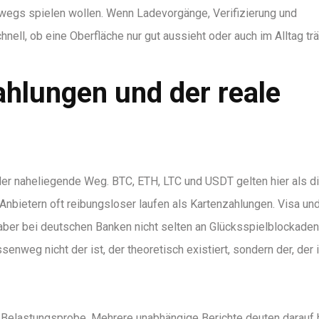
erwegs spielen wollen. Wenn Ladevorgänge, Verifizierung und
, ob eine Oberfläche nur gut aussieht oder auch im Alltag trä
hlungen und der reale
r naheliegende Weg. BTC, ETH, LTC und USDT gelten hier als d
 Anbietern oft reibungsloser laufen als Kartenzahlungen. Visa un
aber bei deutschen Banken nicht selten an Glücksspielblockaden
enweg nicht der ist, der theoretisch existiert, sondern der, der 
e Belastungsprobe. Mehrere unabhängige Berichte deuten darauf 