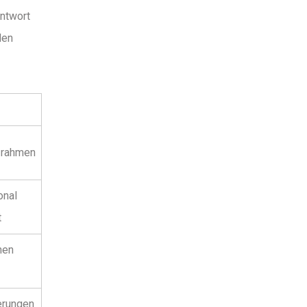
Antwort
den
tzrahmen
onal
t
hen
erungen