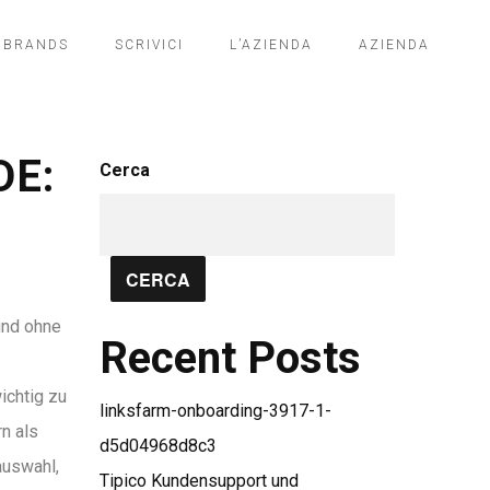
BRANDS
SCRIVICI
L’AZIENDA
AZIENDA
DE:
Cerca
CERCA
und ohne
Recent Posts
ichtig zu
linksfarm-onboarding-3917-1-
n als
d5d04968d8c3
auswahl,
Tipico Kundensupport und