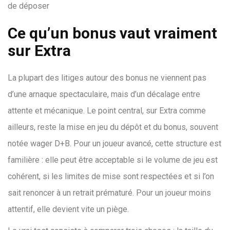
Ce qu’un bonus vaut vraiment
sur Extra
La plupart des litiges autour des bonus ne viennent pas
d’une arnaque spectaculaire, mais d’un décalage entre
attente et mécanique. Le point central, sur Extra comme
ailleurs, reste la mise en jeu du dépôt et du bonus, souvent
notée wager D+B. Pour un joueur avancé, cette structure est
familière : elle peut être acceptable si le volume de jeu est
cohérent, si les limites de mise sont respectées et si l’on
sait renoncer à un retrait prématuré. Pour un joueur moins
attentif, elle devient vite un piège.