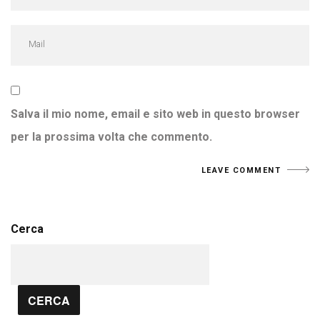
Salva il mio nome, email e sito web in questo browser
per la prossima volta che commento.
Cerca
CERCA