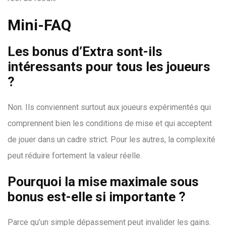
Mini-FAQ
Les bonus d’Extra sont-ils
intéressants pour tous les joueurs
?
Non. Ils conviennent surtout aux joueurs expérimentés qui
comprennent bien les conditions de mise et qui acceptent
de jouer dans un cadre strict. Pour les autres, la complexité
peut réduire fortement la valeur réelle.
Pourquoi la mise maximale sous
bonus est-elle si importante ?
Parce qu’un simple dépassement peut invalider les gains.