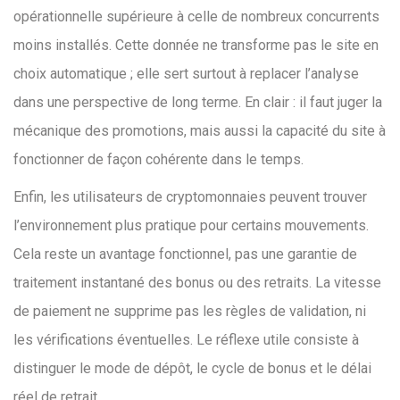
opérationnelle supérieure à celle de nombreux concurrents
moins installés. Cette donnée ne transforme pas le site en
choix automatique ; elle sert surtout à replacer l’analyse
dans une perspective de long terme. En clair : il faut juger la
mécanique des promotions, mais aussi la capacité du site à
fonctionner de façon cohérente dans le temps.
Enfin, les utilisateurs de cryptomonnaies peuvent trouver
l’environnement plus pratique pour certains mouvements.
Cela reste un avantage fonctionnel, pas une garantie de
traitement instantané des bonus ou des retraits. La vitesse
de paiement ne supprime pas les règles de validation, ni
les vérifications éventuelles. Le réflexe utile consiste à
distinguer le mode de dépôt, le cycle de bonus et le délai
réel de retrait.