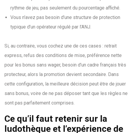
rythme de jeu, pas seulement du pourcentage affiché.
Vous n’avez pas besoin d’une structure de protection
typique d’un opérateur régulé par l’ANJ.
Si, au contraire, vous cochez une de ces cases : retrait
express, refus des conditions de mise, préférence nette
pour les bonus sans wager, besoin d’un cadre français très
protecteur, alors la promotion devient secondaire. Dans
cette configuration, la meilleure décision peut être de jouer
sans bonus, voire de ne pas déposer tant que les règles ne
sont pas parfaitement comprises.
Ce qu’il faut retenir sur la
ludothèque et l’expérience de