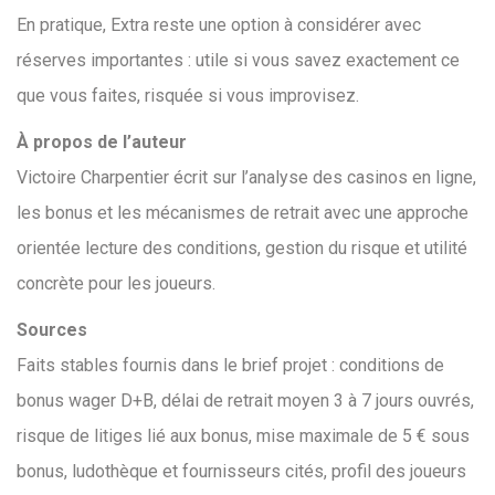
En pratique, Extra reste une option à considérer avec
réserves importantes : utile si vous savez exactement ce
que vous faites, risquée si vous improvisez.
À propos de l’auteur
Victoire Charpentier écrit sur l’analyse des casinos en ligne,
les bonus et les mécanismes de retrait avec une approche
orientée lecture des conditions, gestion du risque et utilité
concrète pour les joueurs.
Sources
Faits stables fournis dans le brief projet : conditions de
bonus wager D+B, délai de retrait moyen 3 à 7 jours ouvrés,
risque de litiges lié aux bonus, mise maximale de 5 € sous
bonus, ludothèque et fournisseurs cités, profil des joueurs