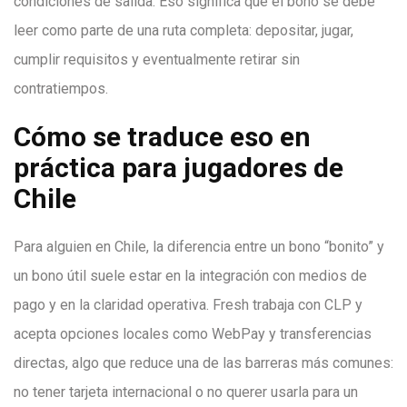
condiciones de salida. Eso significa que el bono se debe
leer como parte de una ruta completa: depositar, jugar,
cumplir requisitos y eventualmente retirar sin
contratiempos.
Cómo se traduce eso en
práctica para jugadores de
Chile
Para alguien en Chile, la diferencia entre un bono “bonito” y
un bono útil suele estar en la integración con medios de
pago y en la claridad operativa. Fresh trabaja con CLP y
acepta opciones locales como WebPay y transferencias
directas, algo que reduce una de las barreras más comunes:
no tener tarjeta internacional o no querer usarla para un