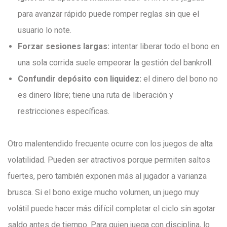
para avanzar rápido puede romper reglas sin que el
usuario lo note.
Forzar sesiones largas:
intentar liberar todo el bono en
una sola corrida suele empeorar la gestión del bankroll.
Confundir depósito con liquidez:
el dinero del bono no
es dinero libre; tiene una ruta de liberación y
restricciones específicas.
Otro malentendido frecuente ocurre con los juegos de alta
volatilidad. Pueden ser atractivos porque permiten saltos
fuertes, pero también exponen más al jugador a varianza
brusca. Si el bono exige mucho volumen, un juego muy
volátil puede hacer más difícil completar el ciclo sin agotar
saldo antes de tiempo. Para quien juega con disciplina, lo