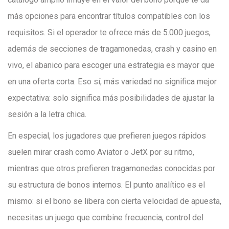
más opciones para encontrar títulos compatibles con los
requisitos. Si el operador te ofrece más de 5.000 juegos,
además de secciones de tragamonedas, crash y casino en
vivo, el abanico para escoger una estrategia es mayor que
en una oferta corta. Eso sí, más variedad no significa mejor
expectativa: solo significa más posibilidades de ajustar la
sesión a la letra chica.
En especial, los jugadores que prefieren juegos rápidos
suelen mirar crash como Aviator o JetX por su ritmo,
mientras que otros prefieren tragamonedas conocidas por
su estructura de bonos internos. El punto analítico es el
mismo: si el bono se libera con cierta velocidad de apuesta,
necesitas un juego que combine frecuencia, control del