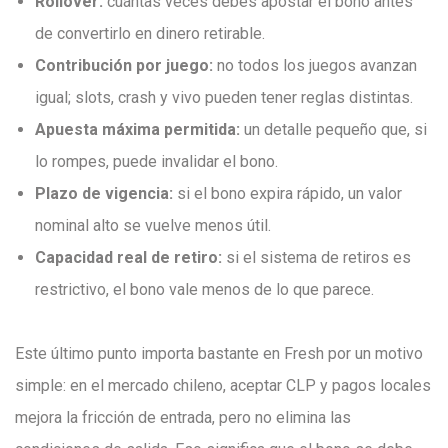
Rollover:
cuántas veces debes apostar el bono antes
de convertirlo en dinero retirable.
Contribución por juego:
no todos los juegos avanzan
igual; slots, crash y vivo pueden tener reglas distintas.
Apuesta máxima permitida:
un detalle pequeño que, si
lo rompes, puede invalidar el bono.
Plazo de vigencia:
si el bono expira rápido, un valor
nominal alto se vuelve menos útil.
Capacidad real de retiro:
si el sistema de retiros es
restrictivo, el bono vale menos de lo que parece.
Este último punto importa bastante en Fresh por un motivo
simple: en el mercado chileno, aceptar CLP y pagos locales
mejora la fricción de entrada, pero no elimina las