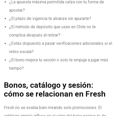
¿La apuesta máxima permitida calza con tu forma de
apostar?
¿El plazo de vigencia te alcanza sin apurarte?
¿El método de depósito que usas en Chile no te
complica después al retirar?
¿Estás dispuesto a pasar verificaciones adicionales si el
retiro escala?
¿El bono mejora tu sesión o solo te empuja a jugar más
tiempo?
Bonos, catálogo y sesión:
cómo se relacionan en Fresh
Fresh no se evalúa bien mirando solo promociones. El
catálogo amplio influye en el valor del bono porque te da