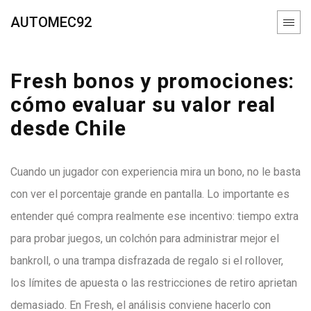
AUTOMEC92
Fresh bonos y promociones:
cómo evaluar su valor real
desde Chile
Cuando un jugador con experiencia mira un bono, no le basta
con ver el porcentaje grande en pantalla. Lo importante es
entender qué compra realmente ese incentivo: tiempo extra
para probar juegos, un colchón para administrar mejor el
bankroll, o una trampa disfrazada de regalo si el rollover,
los límites de apuesta o las restricciones de retiro aprietan
demasiado. En Fresh, el análisis conviene hacerlo con