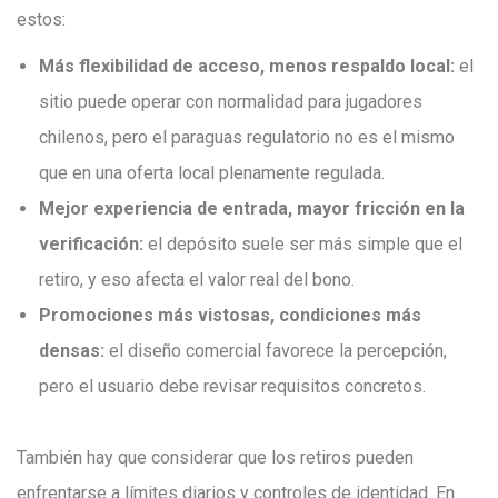
estos:
Más flexibilidad de acceso, menos respaldo local:
el
sitio puede operar con normalidad para jugadores
chilenos, pero el paraguas regulatorio no es el mismo
que en una oferta local plenamente regulada.
Mejor experiencia de entrada, mayor fricción en la
verificación:
el depósito suele ser más simple que el
retiro, y eso afecta el valor real del bono.
Promociones más vistosas, condiciones más
densas:
el diseño comercial favorece la percepción,
pero el usuario debe revisar requisitos concretos.
También hay que considerar que los retiros pueden
enfrentarse a límites diarios y controles de identidad. En