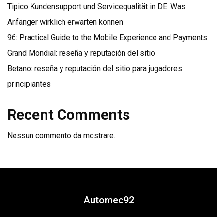
Tipico Kundensupport und Servicequalität in DE: Was
Anfänger wirklich erwarten können
96: Practical Guide to the Mobile Experience and Payments
Grand Mondial: reseña y reputación del sitio
Betano: reseña y reputación del sitio para jugadores
principiantes
Recent Comments
Nessun commento da mostrare.
Automec92