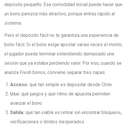
depósito pequeño. Esa comodidad inicial puede hacer que
un bono parezca más atractivo, porque entras rápido al
sistema.
Pero el depósito fácil no te garantiza una experiencia de
bono fácil. Si el bono exige apostar varias veces el monto,
el jugador puede terminar extendiendo demasiado una
sesión que ya estaba perdiendo valor. Por eso, cuando se
analiza Fresh bonos, conviene separar tres capas:
Acceso:
qué tan simple es depositar desde Chile.
Uso:
qué juegos y qué ritmo de apuesta permiten
avanzar el bono.
Salida:
qué tan viable es retirar sin encontrar bloqueos,
verificaciones o límites inesperados.