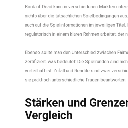
Book of Dead kann in verschiedenen Märkten unters
nichts über die tatsächlichen Spielbedingungen aus. 
auch auf die Spielinformationen im jeweiligen Titel.
regulatorisch in einem klaren Rahmen arbeitet, der 
Ebenso sollte man den Unterschied zwischen Fairn
zertifiziert, was bedeutet: Die Spielrunden sind nich
vorteilhaft ist. Zufall und Rendite sind zwei versc
sie praktisch unterschiedliche Fragen beantworten. E
Stärken und Grenze
Vergleich