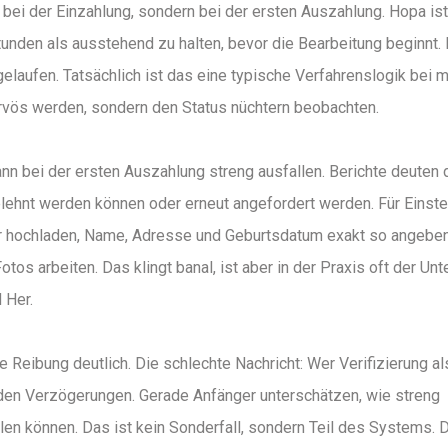
bei der Einzahlung, sondern bei der ersten Auszahlung. Hopa ist
unden als ausstehend zu halten, bevor die Bearbeitung beginnt. 
gelaufen. Tatsächlich ist das eine typische Verfahrenslogik bei
ervös werden, sondern den Status nüchtern beobachten.
n bei der ersten Auszahlung streng ausfallen. Berichte deuten 
ehnt werden können oder erneut angefordert werden. Für Einstei
 hochladen, Name, Adresse und Geburtsdatum exakt so angeben
os arbeiten. Das klingt banal, ist aber in der Praxis oft der Un
 Her.
ie Reibung deutlich. Die schlechte Nachricht: Wer Verifizierung al
nden Verzögerungen. Gerade Anfänger unterschätzen, wie streng
en können. Das ist kein Sonderfall, sondern Teil des Systems. 