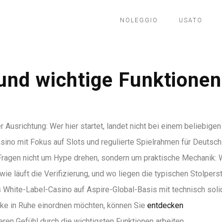
NOLEGGIO
USATO
und wichtige Funktionen
 Ausrichtung: Wer hier startet, landet nicht bei einem beliebigen
asino mit Fokus auf Slots und regulierte Spielrahmen für Deutsch
e Fragen nicht um Hype drehen, sondern um praktische Mechanik: W
 wie läuft die Verifizierung, und wo liegen die typischen Stolpers
s White-Label-Casino auf Aspire-Global-Basis mit technisch solid
rke in Ruhe einordnen möchten, können Sie
entdecken
ren Gefühl durch die wichtigsten Funktionen arbeiten.