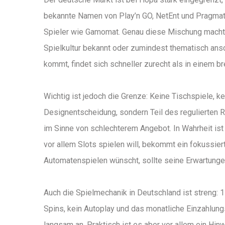
bekannte Namen von Play’n GO, NetEnt und Pragmat
Spieler wie Gamomat. Genau diese Mischung macht di
Spielkultur bekannt oder zumindest thematisch ans
kommt, findet sich schneller zurecht als in einem br
Wichtig ist jedoch die Grenze: Keine Tischspiele, k
Designentscheidung, sondern Teil des regulierten 
im Sinne von schlechterem Angebot. In Wahrheit ist 
vor allem Slots spielen will, bekommt ein fokussi
Automatenspielen wünscht, sollte seine Erwartung
Auch die Spielmechanik in Deutschland ist streng
Spins, kein Autoplay und das monatliche Einzahlung
langsam an. Praktisch ist es aber vor allem ein Hin