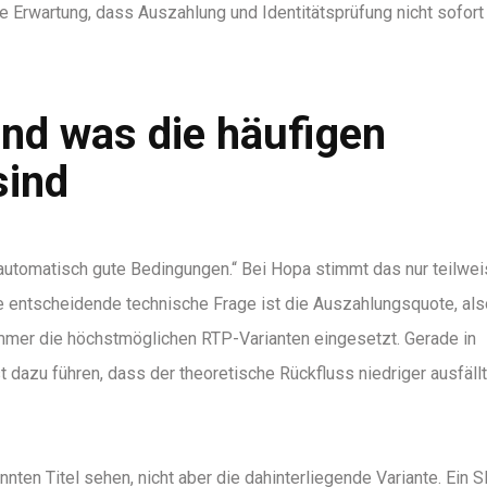
e Erwartung, dass Auszahlung und Identitätsprüfung nicht sofort
nd was die häufigen
sind
 automatisch gute Bedingungen.“ Bei Hopa stimmt das nur teilwei
ie entscheidende technische Frage ist die Auszahlungsquote, als
mmer die höchstmöglichen RTP-Varianten eingesetzt. Gerade in
 dazu führen, dass der theoretische Rückfluss niedriger ausfällt
nnten Titel sehen, nicht aber die dahinterliegende Variante. Ein S