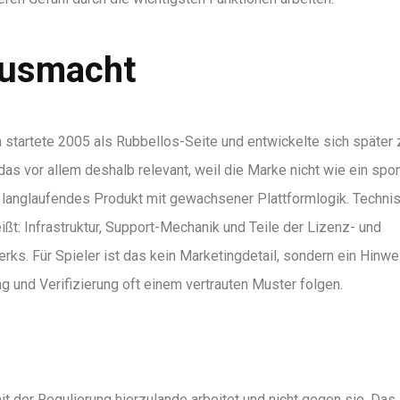
ausmacht
a startete 2005 als Rubbellos-Seite und entwickelte sich später
das vor allem deshalb relevant, weil die Marke nicht wie ein spo
 langlaufendes Produkt mit gewachsener Plattformlogik. Techni
t: Infrastruktur, Support-Mechanik und Teile der Lizenz- und
s. Für Spieler ist das kein Marketingdetail, sondern ein Hinwe
g und Verifizierung oft einem vertrauten Muster folgen.
t der Regulierung hierzulande arbeitet und nicht gegen sie. Da