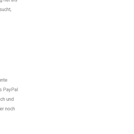
sucht,
nnte
rs PayPal
ich und
mer noch