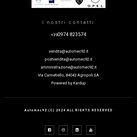
I nostri contatti
0974 823574
+39
vendita@automec92.it
postvendita@automec92.it
amministrazione@automec92.it
Via Cannetiello, 84043 Agropoli SA
Powered by
Kardup
Automec92 (C) 2024 ALL RIGHTS RESERVED