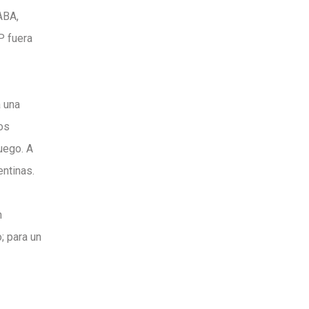
ABA,
P fuera
a una
os
uego. A
entinas.
n
; para un