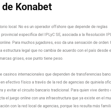
s de Konabet
torio local. No es un operador offshore que depende de reglas
cia provincial específica del IPLyC SE, asociada a la Resolución I
online. Para muchos jugadores, eso da una sensación de orden: 
 una estructura legal que no cambia de acuerdo con el país desde 
 marcas grises, ese punto tiene peso.
ia de casinos internacionales que dependen de transferencias banc
n efectivo físico a través de la red de agencias de quiniela ofi
 y evitar el circuito bancario tradicional. Para quien vive dentro 
cta el juego online con una infraestructura que ya existe en el m
ación con la red local de agencias, porque les resulta más famil