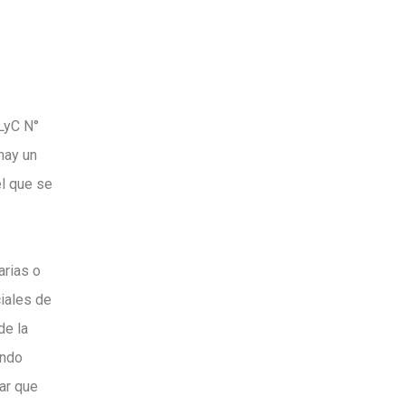
PLyC N°
hay un
el que se
arias o
ciales de
de la
undo
iar que