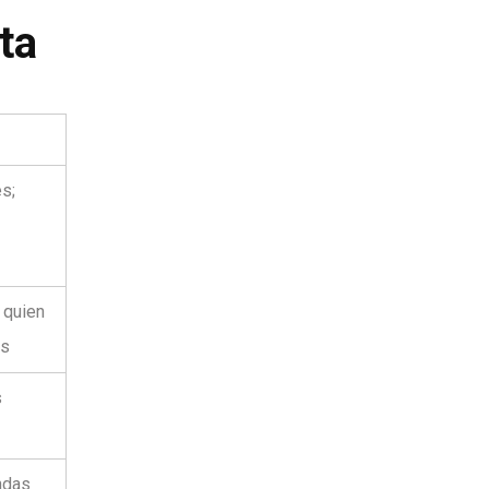
ta
s;
 quien
os
s
endas