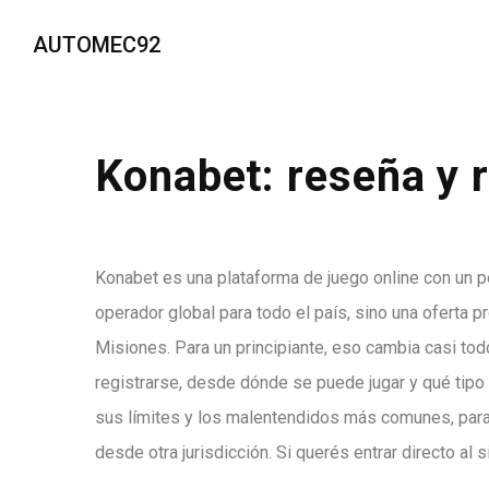
AUTOMEC92
Konabet: reseña y r
Konabet es una plataforma de juego online con un pe
operador global para todo el país, sino una oferta pr
Misiones. Para un principiante, eso cambia casi tod
registrarse, desde dónde se puede jugar y qué tipo 
sus límites y los malentendidos más comunes, para q
desde otra jurisdicción. Si querés entrar directo al s