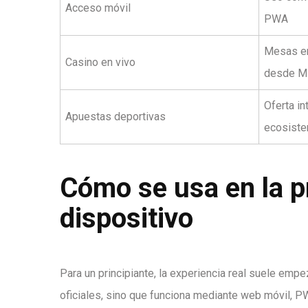
Acceso móvil
PWA
Mesas en
Casino en vivo
desde M
Oferta i
Apuestas deportivas
ecosist
Cómo se usa en la pr
dispositivo
Para un principiante, la experiencia real suele empe
oficiales, sino que funciona mediante web móvil, P