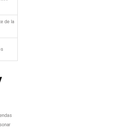
e de la
es
y
iendas
 sonar