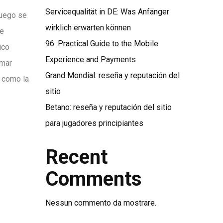
Servicequalität in DE: Was Anfänger
juego se
wirklich erwarten können
de
96: Practical Guide to the Mobile
ico
Experience and Payments
umar
Grand Mondial: reseña y reputación del
, como la
sitio
Betano: reseña y reputación del sitio
para jugadores principiantes
Recent
Comments
Nessun commento da mostrare.