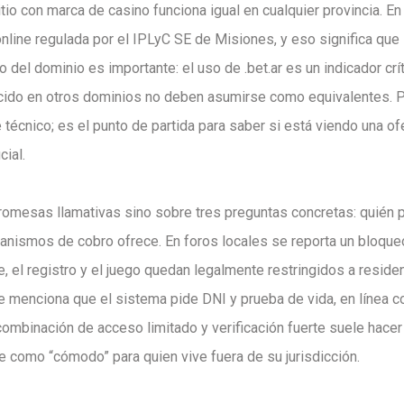
tio con marca de casino funciona igual en cualquier provincia. En
online regulada por el IPLyC SE de Misiones, y eso significa que
to del dominio es importante: el uso de .bet.ar es un indicador crí
recido en otros dominios no deben asumirse como equivalentes. P
e técnico; es el punto de partida para saber si está viendo una of
cial.
 promesas llamativas sino sobre tres preguntas concretas: quién
ecanismos de cobro ofrece. En foros locales se reporta un bloque
e, el registro y el juego quedan legalmente restringidos a reside
e menciona que el sistema pide DNI y prueba de vida, en línea c
ombinación de acceso limitado y verificación fuerte suele hacer
e como “cómodo” para quien vive fuera de su jurisdicción.