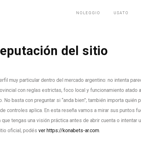
NOLEGGIO
USATO
eputación del sitio
rfil muy particular dentro del mercado argentino: no intenta pare
ovincial con reglas estrictas, foco local y funcionamiento atado 
o. No basta con preguntar si “anda bien”; también importa quién 
de controles aplica. En esta reseña vamos a mirar sus puntos fu
ue tengas una visión práctica antes de abrir cuenta o intentar u
itio oficial, podés
ver https://konabets-ar.com
.