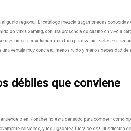
a al gusto regional. El catálogo mezcla tragamonedas conocidas
ido de Vibra Gaming, con una presencia de casino en vivo a car
car volumen por volumen: más bien prioriza una selección reco
iene una ventaja muy concreta: menos ruido y menos necesidad de
os débiles que conviene
se entiende bien: Konabet no está pensado para competir como o
usivamente Misiones, y los jugadores fuera de esa jurisdicción d