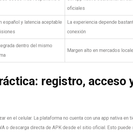
oficiales
 español y latencia aceptable
La experiencia depende bastant
isiones
conexión
ntegrada dentro del mismo
Margen alto en mercados local
ema
áctica: registro, acceso 
zar en el celular. La plataforma no cuenta con una app nativa en t
WA o descarga directa de APK desde el sitio oficial. Esto puede