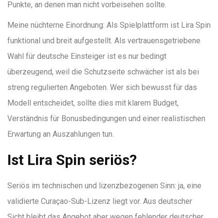
Punkte, an denen man nicht vorbeisehen sollte.
Meine nüchterne Einordnung: Als Spielplattform ist Lira Spin
funktional und breit aufgestellt. Als vertrauensgetriebene
Wahl für deutsche Einsteiger ist es nur bedingt
überzeugend, weil die Schutzseite schwächer ist als bei
streng regulierten Angeboten. Wer sich bewusst für das
Modell entscheidet, sollte dies mit klarem Budget,
Verständnis für Bonusbedingungen und einer realistischen
Erwartung an Auszahlungen tun.
Ist Lira Spin seriös?
Seriös im technischen und lizenzbezogenen Sinn: ja, eine
validierte Curaçao-Sub-Lizenz liegt vor. Aus deutscher
Sicht bleibt das Angebot aber wegen fehlender deutscher