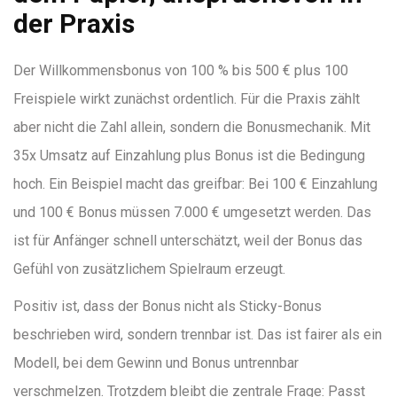
der Praxis
Der Willkommensbonus von 100 % bis 500 € plus 100
Freispiele wirkt zunächst ordentlich. Für die Praxis zählt
aber nicht die Zahl allein, sondern die Bonusmechanik. Mit
35x Umsatz auf Einzahlung plus Bonus ist die Bedingung
hoch. Ein Beispiel macht das greifbar: Bei 100 € Einzahlung
und 100 € Bonus müssen 7.000 € umgesetzt werden. Das
ist für Anfänger schnell unterschätzt, weil der Bonus das
Gefühl von zusätzlichem Spielraum erzeugt.
Positiv ist, dass der Bonus nicht als Sticky-Bonus
beschrieben wird, sondern trennbar ist. Das ist fairer als ein
Modell, bei dem Gewinn und Bonus untrennbar
verschmelzen. Trotzdem bleibt die zentrale Frage: Passt