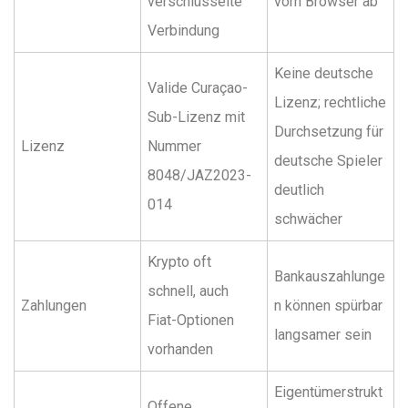
verschlüsselte
vom Browser ab
Verbindung
Keine deutsche
Valide Curaçao-
Lizenz; rechtliche
Sub-Lizenz mit
Durchsetzung für
Lizenz
Nummer
deutsche Spieler
8048/JAZ2023-
deutlich
014
schwächer
Krypto oft
Bankauszahlunge
schnell, auch
Zahlungen
n können spürbar
Fiat-Optionen
langsamer sein
vorhanden
Eigentümerstrukt
Offene