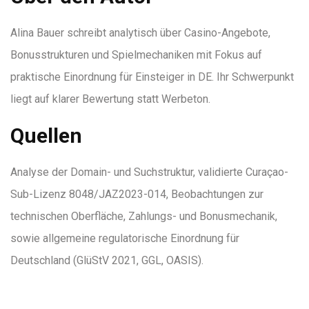
Alina Bauer schreibt analytisch über Casino-Angebote,
Bonusstrukturen und Spielmechaniken mit Fokus auf
praktische Einordnung für Einsteiger in DE. Ihr Schwerpunkt
liegt auf klarer Bewertung statt Werbeton.
Quellen
Analyse der Domain- und Suchstruktur, validierte Curaçao-
Sub-Lizenz 8048/JAZ2023-014, Beobachtungen zur
technischen Oberfläche, Zahlungs- und Bonusmechanik,
sowie allgemeine regulatorische Einordnung für
Deutschland (GlüStV 2021, GGL, OASIS).