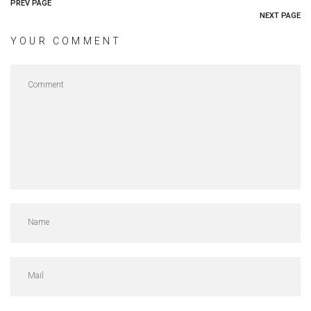
PREV PAGE
NEXT PAGE
YOUR COMMENT