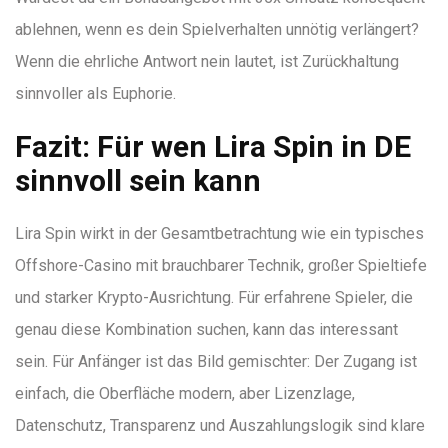
ablehnen, wenn es dein Spielverhalten unnötig verlängert?
Wenn die ehrliche Antwort nein lautet, ist Zurückhaltung
sinnvoller als Euphorie.
Fazit: Für wen Lira Spin in DE
sinnvoll sein kann
Lira Spin wirkt in der Gesamtbetrachtung wie ein typisches
Offshore-Casino mit brauchbarer Technik, großer Spieltiefe
und starker Krypto-Ausrichtung. Für erfahrene Spieler, die
genau diese Kombination suchen, kann das interessant
sein. Für Anfänger ist das Bild gemischter: Der Zugang ist
einfach, die Oberfläche modern, aber Lizenzlage,
Datenschutz, Transparenz und Auszahlungslogik sind klare