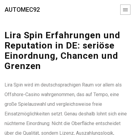
AUTOMEC92
Lira Spin Erfahrungen und
Reputation in DE: seriöse
Einordnung, Chancen und
Grenzen
Lira Spin wird im deutschsprachigen Raum vor allem als
Offshore-Casino wahrgenommen, das auf Tempo, eine
große Spielauswahl und vergleichsweise freie
Einsatzmöglichkeiten setzt. Genau deshalb lohnt sich eine
nüchterne Einordnung: Nicht die Oberfläche entscheidet
über die Qualität, sondern Lizenz, Auszahlungslogik,