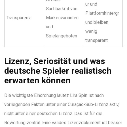
ur und
Suchbarkeit von
Plattformhintergr
Transparenz
Markenvarianten
und bleiben
und
wenig
Spielangeboten
transparent
Lizenz, Seriosität und was
deutsche Spieler realistisch
erwarten können
Die wichtigste Einordnung lautet: Lira Spin ist nach
vorliegenden Fakten unter einer Curaçao-Sub-Lizenz aktiv,
nicht unter einer deutschen Lizenz. Das ist für die
Bewertung zentral. Eine valides Lizenzdokument ist besser