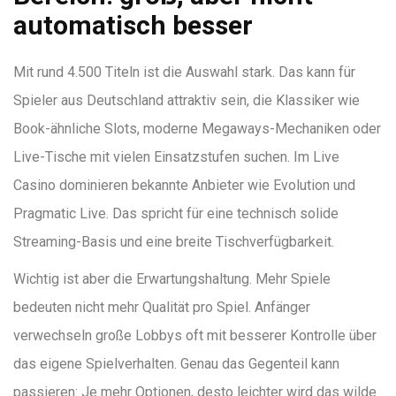
automatisch besser
Mit rund 4.500 Titeln ist die Auswahl stark. Das kann für
Spieler aus Deutschland attraktiv sein, die Klassiker wie
Book-ähnliche Slots, moderne Megaways-Mechaniken oder
Live-Tische mit vielen Einsatzstufen suchen. Im Live
Casino dominieren bekannte Anbieter wie Evolution und
Pragmatic Live. Das spricht für eine technisch solide
Streaming-Basis und eine breite Tischverfügbarkeit.
Wichtig ist aber die Erwartungshaltung. Mehr Spiele
bedeuten nicht mehr Qualität pro Spiel. Anfänger
verwechseln große Lobbys oft mit besserer Kontrolle über
das eigene Spielverhalten. Genau das Gegenteil kann
passieren: Je mehr Optionen, desto leichter wird das wilde