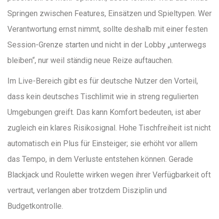
Springen zwischen Features, Einsätzen und Spieltypen. Wer
Verantwortung ernst nimmt, sollte deshalb mit einer festen
Session-Grenze starten und nicht in der Lobby „unterwegs
bleiben“, nur weil ständig neue Reize auftauchen.
Im Live-Bereich gibt es für deutsche Nutzer den Vorteil,
dass kein deutsches Tischlimit wie in streng regulierten
Umgebungen greift. Das kann Komfort bedeuten, ist aber
zugleich ein klares Risikosignal. Hohe Tischfreiheit ist nicht
automatisch ein Plus für Einsteiger; sie erhöht vor allem
das Tempo, in dem Verluste entstehen können. Gerade
Blackjack und Roulette wirken wegen ihrer Verfügbarkeit oft
vertraut, verlangen aber trotzdem Disziplin und
Budgetkontrolle.