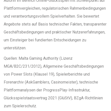
Autorin im Bereich Online-Glücksspiel mit Schwerpunkt auf
Plattformvergleichen, regulatorischen Rahmenbedingungen
und verantwortungsvollem Spielverhalten. Sie bewertet
Angebote stets auf Basis technischer Fakten, transparenter
Geschäftsbedingungen und praktischer Nutzererfahrungen,
um Einsteiger bei fundierten Entscheidungen zu
unterstützen.
Quellen: Malta Gaming Authority (Lizenz
MGA/B2C/231/2012), Allgemeine Geschäftsbedingungen
von Power Slots (Klausel 19), Spielerberichte und
Forenarchiv (AskGamblers, Casinomeister), technische
Plattformanalysen der ProgressPlay-Infrastruktur,
Glücksspielstaatsvertrag 2021 (GlüStV), BZgA-Richtlinien
zum Spielerschutz.