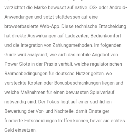
verzichtet die Marke bewusst auf native iOS- oder Android-
Anwendungen und setzt stattdessen auf eine
browserbasierte Web-App. Diese technische Entscheidung
hat direkte Auswirkungen auf Ladezeiten, Bedienkomfort
und die Integration von Zahlungsmethoden. Im folgenden
Guide wird analysiert, wie sich das mobile Angebot von
Power Slots in der Praxis verhält, welche regulatorischen
Rahmenbedingungen für deutsche Nutzer gelten, wo
versteckte Kosten oder Bonusbeschränkungen liegen und
welche Maßnahmen für einen bewussten Spielverlauf
notwendig sind. Der Fokus liegt auf einer sachlichen
Bewertung der Vor- und Nachteile, damit Einsteiger
fundierte Entscheidungen treffen können, bevor sie echtes
Geld einsetzen.