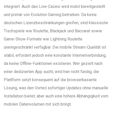
integriert. Auch das Live-Casino wird mobil bereitgestellt
und primär von Evolution Gaming betrieben. Da keine
deutschen Lizenzbeschränkungen greifen, sind klassische
Tischspiele wie Roulette, Blackjack und Baccarat sowie
Game-Show-Formate wie Lightning Roulette
uneingeschränkt verfügbar. Die mobile Stream-Qualität ist
stabil, erfordert jedoch eine konstante Internetverbindung,
da keine Offline-Funktionen existieren. Wer gezielt nach
einer dedizierten App sucht, wird hier nicht fündig; die
Plattform setzt konsequent auf die browserbasierte
Lösung, was den Vorteil sofortiger Updates ohne manuelle
Installation bietet, aber auch eine höhere Abhängigkeit vom
mobilen Datenvolumen mit sich bringt.