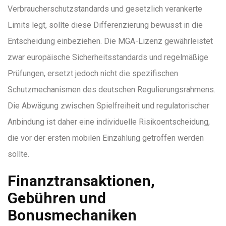
Verbraucherschutzstandards und gesetzlich verankerte
Limits legt, sollte diese Differenzierung bewusst in die
Entscheidung einbeziehen. Die MGA-Lizenz gewährleistet
zwar europäische Sicherheitsstandards und regelmäßige
Prüfungen, ersetzt jedoch nicht die spezifischen
Schutzmechanismen des deutschen Regulierungsrahmens.
Die Abwägung zwischen Spielfreiheit und regulatorischer
Anbindung ist daher eine individuelle Risikoentscheidung,
die vor der ersten mobilen Einzahlung getroffen werden
sollte.
Finanztransaktionen,
Gebühren und
Bonusmechaniken