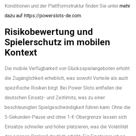
Konditionen und der Plattformstruktur finden Sie unter
mehr
dazu auf https://powerslots-de.com
.
Risikobewertung und
Spielerschutz im mobilen
Kontext
Die mobile Verfügbarkeit von Glücksspielangeboten erhöht
die Zugänglichkeit erheblich, was sowohl Vorteile als auch
spezifische Risiken birgt. Bei Power Slots entfallen die
deutschen Einsatz- und Zeitlimits, was zu einer
beschleunigten Spielgeschwindigkeit führen kann. Ohne die
5-Sekunden-Pause und ohne 1-€-Obergrenze lassen sich
Einsätze schneller und höher platzieren, was die Volatilität