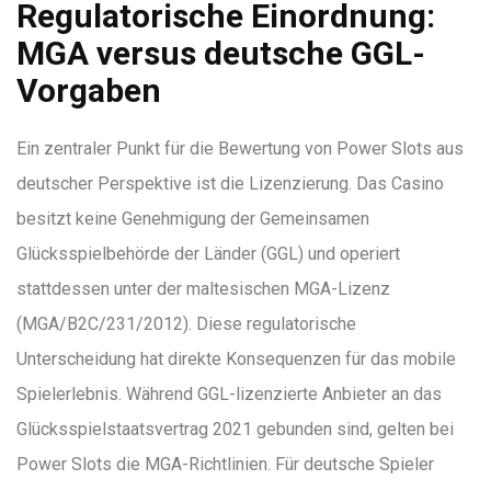
Regulatorische Einordnung:
MGA versus deutsche GGL-
Vorgaben
Ein zentraler Punkt für die Bewertung von Power Slots aus
deutscher Perspektive ist die Lizenzierung. Das Casino
besitzt keine Genehmigung der Gemeinsamen
Glücksspielbehörde der Länder (GGL) und operiert
stattdessen unter der maltesischen MGA-Lizenz
(MGA/B2C/231/2012). Diese regulatorische
Unterscheidung hat direkte Konsequenzen für das mobile
Spielerlebnis. Während GGL-lizenzierte Anbieter an das
Glücksspielstaatsvertrag 2021 gebunden sind, gelten bei
Power Slots die MGA-Richtlinien. Für deutsche Spieler