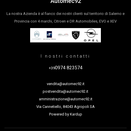
Automec92
La nostra Azienda è al fianco dei nostri clienti sul territorio di Salerno e
Provincia con 4 marchi, Citroen e DR Automobiles, EVO e XEV
I nostri contatti
0974 823574
+39
vendita@automec92.it
postvendita@automec92.it
amministrazione@automec92.it
Via Cannetiello, 84043 Agropoli SA
Powered by
Kardup