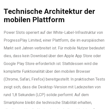
Technische Architektur der
mobilen Plattform
Power Slots operiert auf der White-Label-Infrastruktur von
ProgressPlay Limited, einer Plattform, die im europäischen
Markt seit Jahren verbreitet ist. Für mobile Nutzer bedeutet
dies, dass kein Download über den Apple App Store oder
Google Play Store erforderlich ist. Stattdessen wird die
komplette Funktionalität über den mobilen Browser
(Chrome, Safari, Firefox) bereitgestellt. In praktischen Tests
zeigt sich, dass die Desktop-Version mit Ladezeiten von
rund 1,8 Sekunden (LCP) solide performt. Auf dem
Smartphone bleibt die technische Stabilität erhalten,