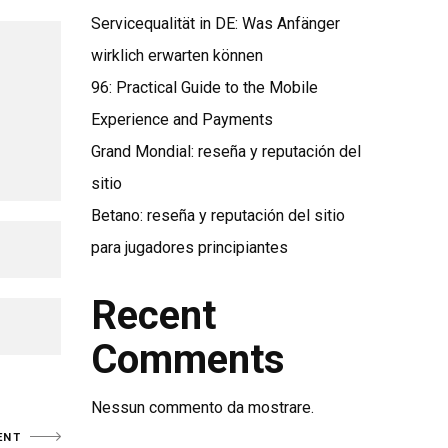
Servicequalität in DE: Was Anfänger
wirklich erwarten können
96: Practical Guide to the Mobile
Experience and Payments
Grand Mondial: reseña y reputación del
sitio
Betano: reseña y reputación del sitio
para jugadores principiantes
Recent
Comments
Nessun commento da mostrare.