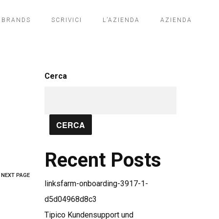
BRANDS
SCRIVICI
L’AZIENDA
AZIENDA
Cerca
CERCA
Recent Posts
NEXT PAGE
linksfarm-onboarding-3917-1-
d5d04968d8c3
Tipico Kundensupport und