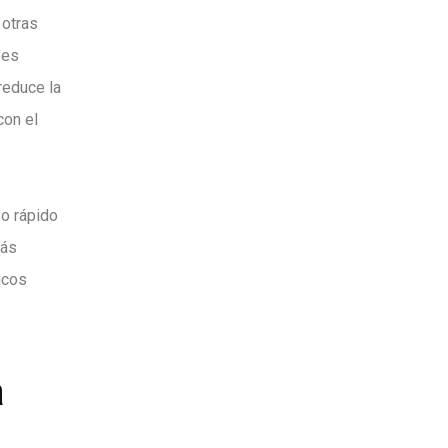
 otras
 es
reduce la
con el
so rápido
más
icos
a