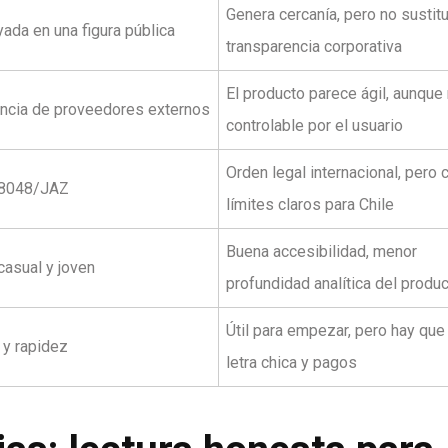
Genera cercanía, pero no sustit
ada en una figura pública
transparencia corporativa
El producto parece ágil, aunqu
cia de proveedores externos
controlable por el usuario
Orden legal internacional, pero 
 8048/JAZ
límites claros para Chile
Buena accesibilidad, menor
casual y joven
profundidad analítica del produ
Útil para empezar, pero hay que
 y rapidez
letra chica y pagos