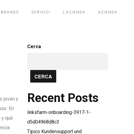
BRANDS
SCRIVICI
L’AZIENDA
AZIENDA
Cerca
CERCA
Recent Posts
o joven y
uso. En
linksfarm-onboarding-3917-1-
a y qué
d5d04968d8c3
encia
Tipico Kundensupport und