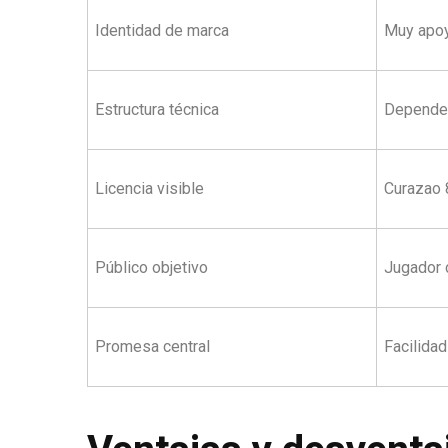
Identidad de marca
Muy apoy
Estructura técnica
Dependen
Licencia visible
Curazao
Público objetivo
Jugador 
Promesa central
Facilidad