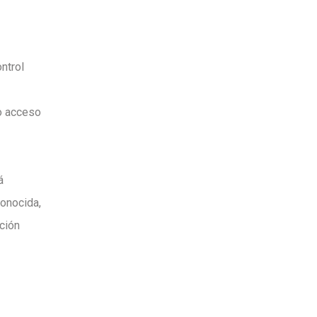
ntrol
do acceso
á
conocida,
ación