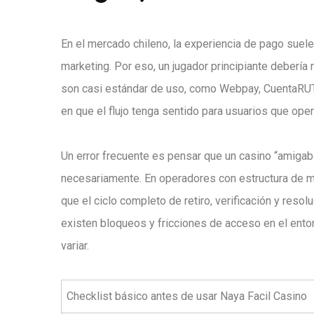
En el mercado chileno, la experiencia de pago suele
marketing. Por eso, un jugador principiante debería
son casi estándar de uso, como Webpay, CuentaRUT y 
en que el flujo tenga sentido para usuarios que op
Un error frecuente es pensar que un casino “amigable
necesariamente. En operadores con estructura de m
que el ciclo completo de retiro, verificación y reso
existen bloqueos y fricciones de acceso en el entor
variar.
Checklist básico antes de usar Naya Facil Casino