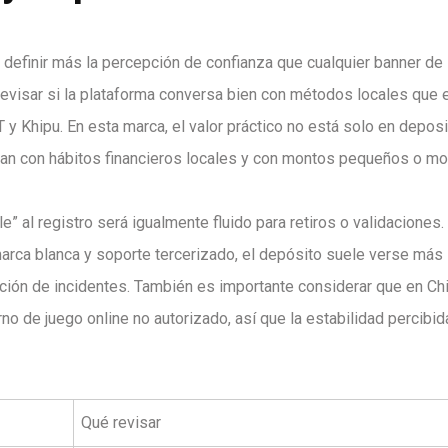
 definir más la percepción de confianza que cualquier banner de
 revisar si la plataforma conversa bien con métodos locales que 
Khipu. En esta marca, el valor práctico no está solo en deposit
eran con hábitos financieros locales y con montos pequeños o m
” al registro será igualmente fluido para retiros o validaciones.
arca blanca y soporte tercerizado, el depósito suele verse más
lución de incidentes. También es importante considerar que en Ch
no de juego online no autorizado, así que la estabilidad percibi
Qué revisar