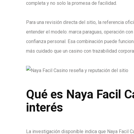
completa y no solo la promesa de facilidad.
Para una revisión directa del sitio, la referencia ofic
entender el modelo: marca paraguas, operación con 
confianza personal. Esa combinación puede funcionar
más cuidado que un casino con trazabilidad corporat
Qué es Naya Facil C
interés
La investigación disponible indica que Naya Facil C