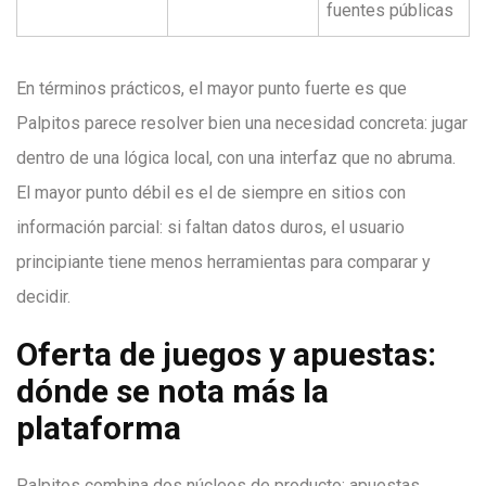
fuentes públicas
En términos prácticos, el mayor punto fuerte es que
Palpitos parece resolver bien una necesidad concreta: jugar
dentro de una lógica local, con una interfaz que no abruma.
El mayor punto débil es el de siempre en sitios con
información parcial: si faltan datos duros, el usuario
principiante tiene menos herramientas para comparar y
decidir.
Oferta de juegos y apuestas:
dónde se nota más la
plataforma
Palpitos combina dos núcleos de producto: apuestas