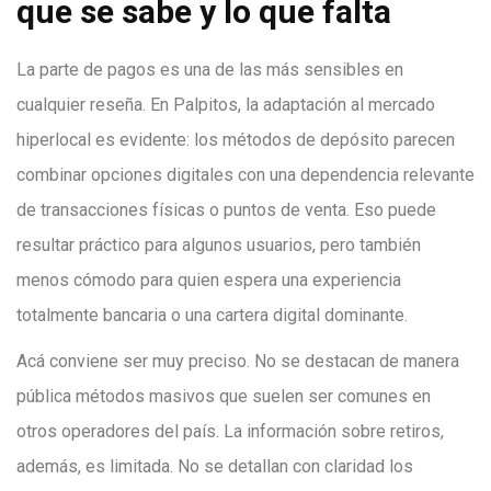
que se sabe y lo que falta
La parte de pagos es una de las más sensibles en
cualquier reseña. En Palpitos, la adaptación al mercado
hiperlocal es evidente: los métodos de depósito parecen
combinar opciones digitales con una dependencia relevante
de transacciones físicas o puntos de venta. Eso puede
resultar práctico para algunos usuarios, pero también
menos cómodo para quien espera una experiencia
totalmente bancaria o una cartera digital dominante.
Acá conviene ser muy preciso. No se destacan de manera
pública métodos masivos que suelen ser comunes en
otros operadores del país. La información sobre retiros,
además, es limitada. No se detallan con claridad los