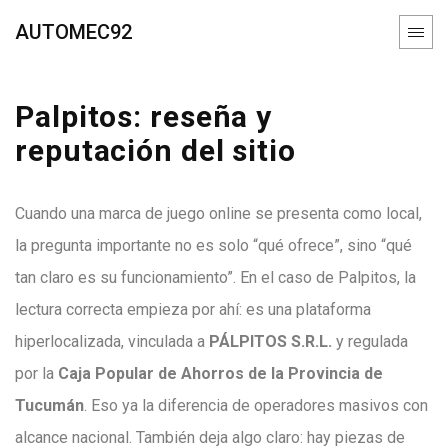
AUTOMEC92
Palpitos: reseña y
reputación del sitio
Cuando una marca de juego online se presenta como local,
la pregunta importante no es solo “qué ofrece”, sino “qué
tan claro es su funcionamiento”. En el caso de Palpitos, la
lectura correcta empieza por ahí: es una plataforma
hiperlocalizada, vinculada a
PÁLPITOS S.R.L.
y regulada
por la
Caja Popular de Ahorros de la Provincia de
Tucumán
. Eso ya la diferencia de operadores masivos con
alcance nacional. También deja algo claro: hay piezas de