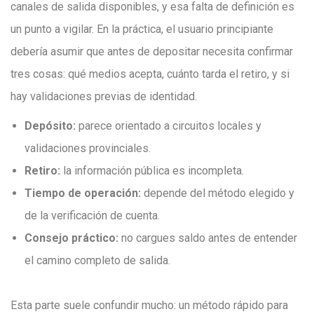
canales de salida disponibles, y esa falta de definición es
un punto a vigilar. En la práctica, el usuario principiante
debería asumir que antes de depositar necesita confirmar
tres cosas: qué medios acepta, cuánto tarda el retiro, y si
hay validaciones previas de identidad.
Depósito:
parece orientado a circuitos locales y
validaciones provinciales.
Retiro:
la información pública es incompleta.
Tiempo de operación:
depende del método elegido y
de la verificación de cuenta.
Consejo práctico:
no cargues saldo antes de entender
el camino completo de salida.
Esta parte suele confundir mucho: un método rápido para