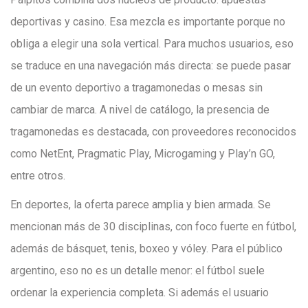
deportivas y casino. Esa mezcla es importante porque no
obliga a elegir una sola vertical. Para muchos usuarios, eso
se traduce en una navegación más directa: se puede pasar
de un evento deportivo a tragamonedas o mesas sin
cambiar de marca. A nivel de catálogo, la presencia de
tragamonedas es destacada, con proveedores reconocidos
como NetEnt, Pragmatic Play, Microgaming y Play’n GO,
entre otros.
En deportes, la oferta parece amplia y bien armada. Se
mencionan más de 30 disciplinas, con foco fuerte en fútbol,
además de básquet, tenis, boxeo y vóley. Para el público
argentino, eso no es un detalle menor: el fútbol suele
ordenar la experiencia completa. Si además el usuario