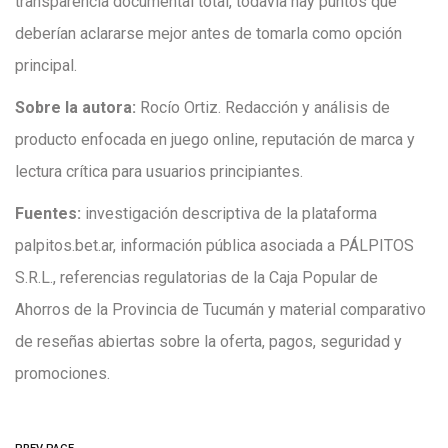
transparencia documental total, todavía hay puntos que
deberían aclararse mejor antes de tomarla como opción
principal.
Sobre la autora:
Rocío Ortiz. Redacción y análisis de
producto enfocada en juego online, reputación de marca y
lectura crítica para usuarios principiantes.
Fuentes:
investigación descriptiva de la plataforma
palpitos.bet.ar, información pública asociada a PÁLPITOS
S.R.L., referencias regulatorias de la Caja Popular de
Ahorros de la Provincia de Tucumán y material comparativo
de reseñas abiertas sobre la oferta, pagos, seguridad y
promociones.