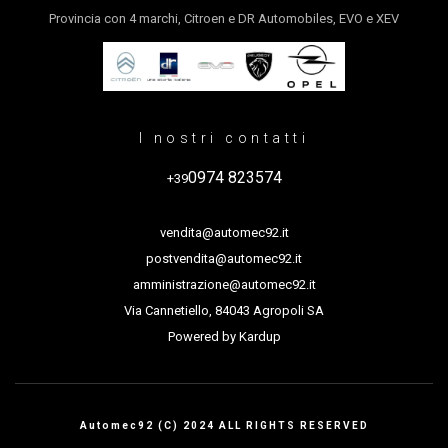
Provincia con 4 marchi, Citroen e DR Automobiles, EVO e XEV
I nostri contatti
0974 823574
+39
vendita@automec92.it
postvendita@automec92.it
amministrazione@automec92.it
Via Cannetiello, 84043 Agropoli SA
Powered by
Kardup
Automec92 (C) 2024 ALL RIGHTS RESERVED