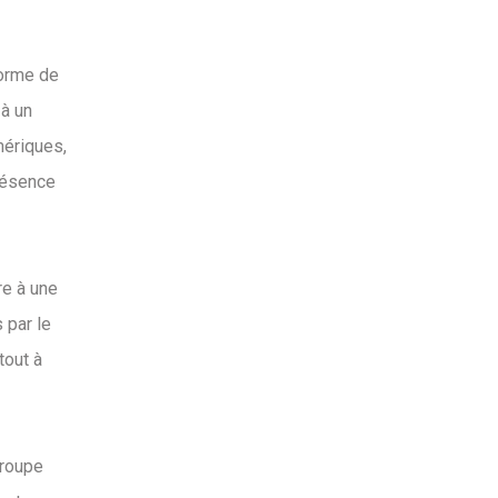
forme de
 à un
mériques,
résence
re à une
 par le
tout à
Groupe