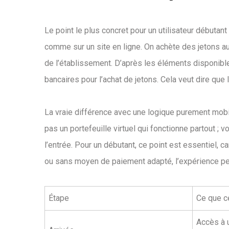
Le point le plus concret pour un utilisateur débuta
comme sur un site en ligne. On achète des jetons au
de l’établissement. D’après les éléments disponibl
bancaires pour l’achat de jetons. Cela veut dire que
La vraie différence avec une logique purement mobil
pas un portefeuille virtuel qui fonctionne partout ;
l’entrée. Pour un débutant, ce point est essentiel, car
ou sans moyen de paiement adapté, l’expérience pe
Étape
Ce que ce
Accès à 