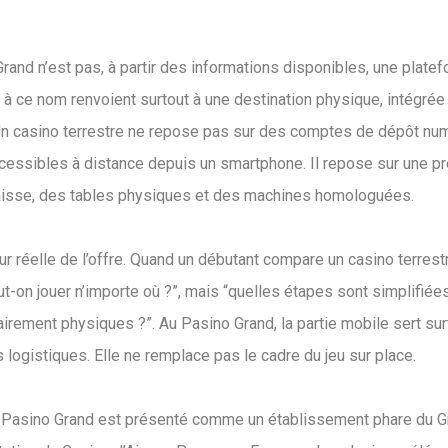
rand n’est pas, à partir des informations disponibles, une plate
à ce nom renvoient surtout à une destination physique, intégrée
. Un casino terrestre ne repose pas sur des comptes de dépôt nu
cessibles à distance depuis un smartphone. Il repose sur une p
 caisse, des tables physiques et des machines homologuées.
eur réelle de l’offre. Quand un débutant compare un casino terrest
t-on jouer n’importe où ?”, mais “quelles étapes sont simplifiées
airement physiques ?”. Au Pasino Grand, la partie mobile sert sur
rs logistiques. Elle ne remplace pas le cadre du jeu sur place.
 Le Pasino Grand est présenté comme un établissement phare du 