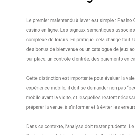
Le premier malentendu à lever est simple : Pasino G
casino en ligne. Les signaux sémantiques associés 
complexe de loisirs. En pratique, cela change tout
des bonus de bienvenue ou un catalogue de jeux ac
sur place, un contrôle d’entrée, des paiements en
Cette distinction est importante pour évaluer la val
expérience mobile, il doit se demander non pas “peu
mobile avant la visite, et lesquelles restent nécess
préparer la venue, à s’informer et à éviter les erreu
Dans ce contexte, l’analyse doit rester prudente.