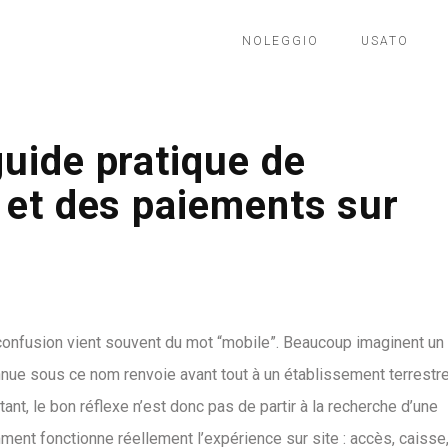
NOLEGGIO
USATO
guide pratique de
e et des paiements sur
confusion vient souvent du mot “mobile”. Beaucoup imaginent un
connue sous ce nom renvoie avant tout à un établissement terrestr
nt, le bon réflexe n’est donc pas de partir à la recherche d’une
ent fonctionne réellement l’expérience sur site : accès, caisse