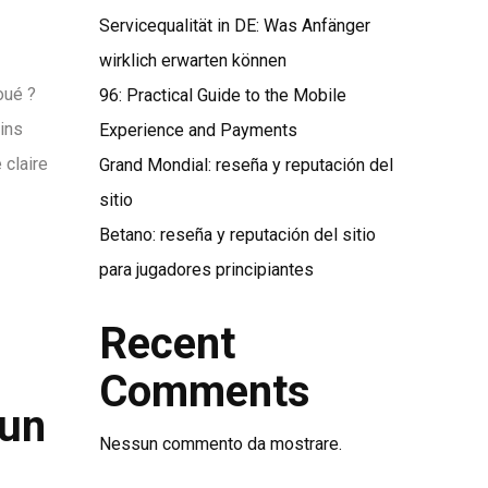
Servicequalität in DE: Was Anfänger
wirklich erwarten können
joué ?
96: Practical Guide to the Mobile
ains
Experience and Payments
 claire
Grand Mondial: reseña y reputación del
sitio
Betano: reseña y reputación del sitio
para jugadores principiantes
Recent
Comments
 un
Nessun commento da mostrare.