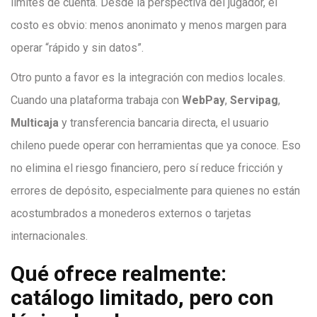
límites de cuenta. Desde la perspectiva del jugador, el
costo es obvio: menos anonimato y menos margen para
operar “rápido y sin datos”.
Otro punto a favor es la integración con medios locales.
Cuando una plataforma trabaja con
WebPay
,
Servipag
,
Multicaja
y transferencia bancaria directa, el usuario
chileno puede operar con herramientas que ya conoce. Eso
no elimina el riesgo financiero, pero sí reduce fricción y
errores de depósito, especialmente para quienes no están
acostumbrados a monederos externos o tarjetas
internacionales.
Qué ofrece realmente:
catálogo limitado, pero con