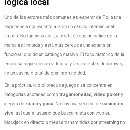
lógica local
Uno de los errores más comunes es esperar de Polla una
experiencia equivalente a la de un casino internacional
amplio. No funciona así. La oferta de casino online de la
marca es limitada y está más cerca de una extensión
funcional que de un catálogo masivo. El foco histórico de la
empresa sigue siendo la lotería y las apuestas deportivas,
no un casino digital de gran profundidad.
En la práctica, la biblioteca de juegos se concentra en
categorías acotadas como
tragamonedas
,
video poker
y
juegos de
rasca y gana
. No hay una sección de
casino en
vivo
, así que el usuario que busca ruleta con crupier,
blackjack en directo o mesas transmitidas por streaming no