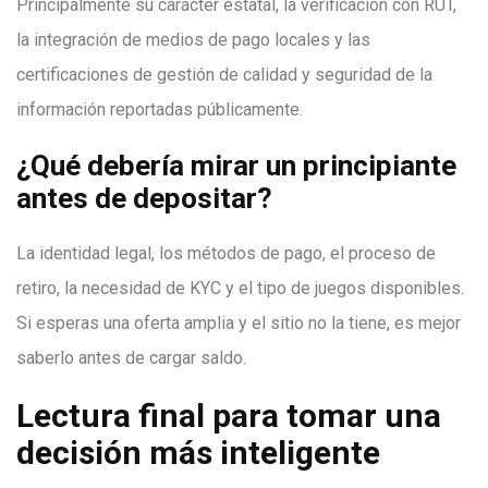
Principalmente su carácter estatal, la verificación con RUT,
la integración de medios de pago locales y las
certificaciones de gestión de calidad y seguridad de la
información reportadas públicamente.
¿Qué debería mirar un principiante
antes de depositar?
La identidad legal, los métodos de pago, el proceso de
retiro, la necesidad de KYC y el tipo de juegos disponibles.
Si esperas una oferta amplia y el sitio no la tiene, es mejor
saberlo antes de cargar saldo.
Lectura final para tomar una
decisión más inteligente