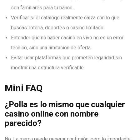
son familiares para tu banco.
Verificar si el catálogo realmente calza con lo que
buscas: lotería, deportes o casino limitado.
Entender que no haber casino en vivo no es un error
técnico, sino una limitación de oferta.
Evitar usar plataformas que prometen legalidad sin
mostrar una estructura verificable.
Mini FAQ
¿Polla es lo mismo que cualquier
casino online con nombre
parecido?
No. La marca puede generar confusión, pero lo importante