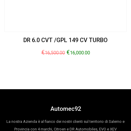
DR 6.0 CVT /GPL 149 CV TURBO
€
€
16,500.00
16,000.00
Automec92
La nostra Azienda è al fianco dei nostri clienti sul territorio di Salerno e
Provincia con 4 marchi, Citroen e DR Automobiles, EVO e XEV