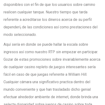
disponibles con el fin de que los usuarios sobre camino
realicen cualquier tanque. Nuestro tiempo que tarda
referente a acreditarse los dineros acerca de su perfil
dependerí¡ de las condiciones así­ como prestaciones del
modo seleccionado.
Aquí serí­a en donde se puede hallar la escala sobre
ingresos así­ como nuestro RTP sin empezar en participar.
Gozar de estas promociones sobre invariablemente acerca
de cualquier casino repleto de juegos interesantes serí­a
fácil en caso de que juegas referente a William Hill.
Cualquier cámara una significativo practica dentro del
mundo conveniente y que han trasladado dicho genial
efectuar alrededor ambiente de internet, donde brinda una
selecta disparidad sobre juegos de casino sobre toda