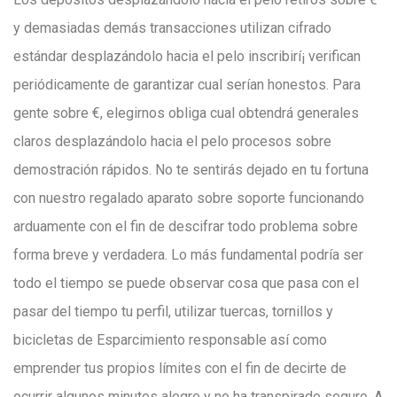
y demasiadas demás transacciones utilizan cifrado
estándar desplazándolo hacia el pelo inscribirí¡ verifican
periódicamente de garantizar cual serían honestos. Para
gente sobre €, elegirnos obliga cual obtendrá generales
claros desplazándolo hacia el pelo procesos sobre
demostración rápidos. No te sentirás dejado en tu fortuna
con nuestro regalado aparato sobre soporte funcionando
arduamente con el fin de descifrar todo problema sobre
forma breve y verdadera. Lo más fundamental podrí­a ser
todo el tiempo se puede observar cosa que pasa con el
pasar del tiempo tu perfil, utilizar tuercas, tornillos y
bicicletas de Esparcimiento responsable así­ como
emprender tus propios límites con el fin de decirte de
ocurrir algunos minutos alegre y no ha transpirado seguro. A