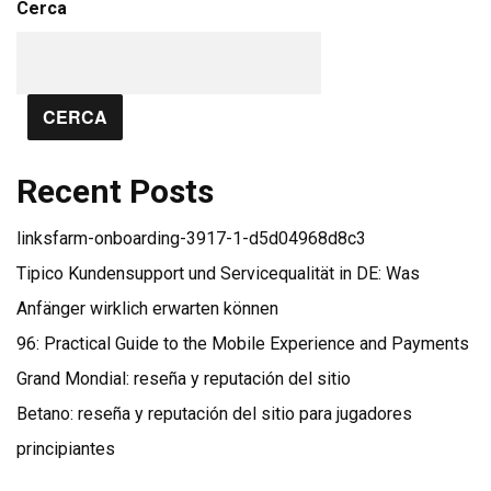
Cerca
CERCA
Recent Posts
linksfarm-onboarding-3917-1-d5d04968d8c3
Tipico Kundensupport und Servicequalität in DE: Was
Anfänger wirklich erwarten können
96: Practical Guide to the Mobile Experience and Payments
Grand Mondial: reseña y reputación del sitio
Betano: reseña y reputación del sitio para jugadores
principiantes