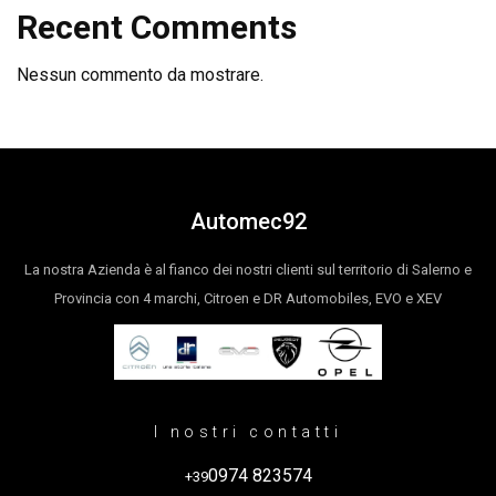
Recent Comments
Nessun commento da mostrare.
Automec92
La nostra Azienda è al fianco dei nostri clienti sul territorio di Salerno e
Provincia con 4 marchi, Citroen e DR Automobiles, EVO e XEV
I nostri contatti
0974 823574
+39