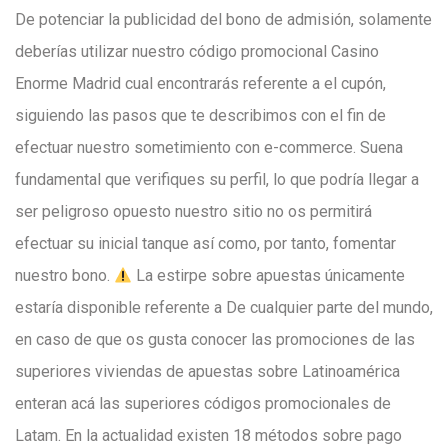
De potenciar la publicidad del bono de admisión, solamente
deberías utilizar nuestro código promocional Casino
Enorme Madrid cual encontrarás referente a el cupón,
siguiendo las pasos que te describimos con el fin de
efectuar nuestro sometimiento con e-commerce. Suena
fundamental que verifiques su perfil, lo que podrí­a llegar a
ser peligroso opuesto nuestro sitio no os permitirá
efectuar su inicial tanque así­ como, por tanto, fomentar
nuestro bono.
La estirpe sobre apuestas únicamente
estaría disponible referente a De cualquier parte del mundo,
en caso de que os gusta conocer las promociones de las
superiores viviendas de apuestas sobre Latinoamérica
enteran acá las superiores códigos promocionales de
Latam. En la actualidad existen 18 métodos sobre pago