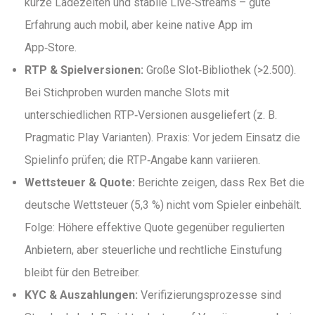
kurze Ladezeiten und stabile Live‑Streams – gute
Erfahrung auch mobil, aber keine native App im
App‑Store.
RTP & Spielversionen:
Große Slot‑Bibliothek (>2.500).
Bei Stichproben wurden manche Slots mit
unterschiedlichen RTP‑Versionen ausgeliefert (z. B.
Pragmatic Play Varianten). Praxis: Vor jedem Einsatz die
Spielinfo prüfen; die RTP‑Angabe kann variieren.
Wettsteuer & Quote:
Berichte zeigen, dass Rex Bet die
deutsche Wettsteuer (5,3 %) nicht vom Spieler einbehält.
Folge: Höhere effektive Quote gegenüber regulierten
Anbietern, aber steuerliche und rechtliche Einstufung
bleibt für den Betreiber.
KYC & Auszahlungen:
Verifizierungsprozesse sind