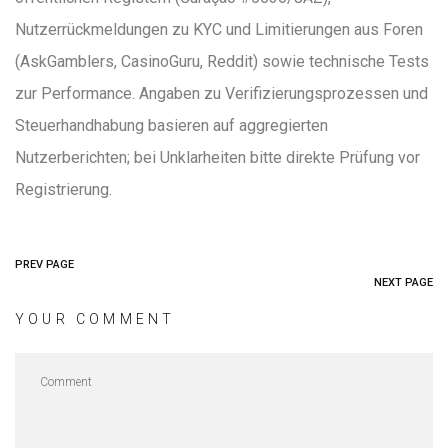
Nutzerrückmeldungen zu KYC und Limitierungen aus Foren
(AskGamblers, CasinoGuru, Reddit) sowie technische Tests
zur Performance. Angaben zu Verifizierungsprozessen und
Steuerhandhabung basieren auf aggregierten
Nutzerberichten; bei Unklarheiten bitte direkte Prüfung vor
Registrierung.
PREV PAGE
NEXT PAGE
YOUR COMMENT