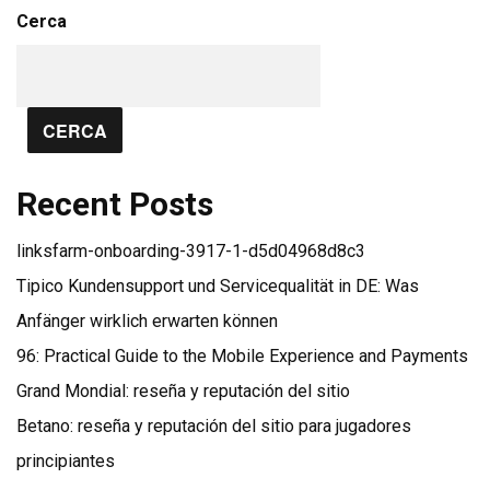
Cerca
CERCA
Recent Posts
linksfarm-onboarding-3917-1-d5d04968d8c3
Tipico Kundensupport und Servicequalität in DE: Was
Anfänger wirklich erwarten können
96: Practical Guide to the Mobile Experience and Payments
Grand Mondial: reseña y reputación del sitio
Betano: reseña y reputación del sitio para jugadores
principiantes