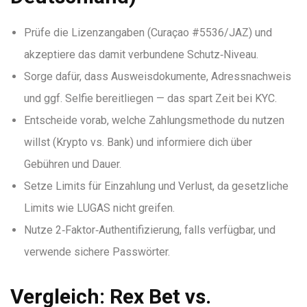
Prüfe die Lizenzangaben (Curaçao #5536/JAZ) und
akzeptiere das damit verbundene Schutz‑Niveau.
Sorge dafür, dass Ausweisdokumente, Adressnachweis
und ggf. Selfie bereitliegen — das spart Zeit bei KYC.
Entscheide vorab, welche Zahlungsmethode du nutzen
willst (Krypto vs. Bank) und informiere dich über
Gebühren und Dauer.
Setze Limits für Einzahlung und Verlust, da gesetzliche
Limits wie LUGAS nicht greifen.
Nutze 2‑Faktor‑Authentifizierung, falls verfügbar, und
verwende sichere Passwörter.
Vergleich: Rex Bet vs.