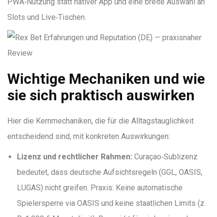
PWA‑Nutzung statt nativer App und eine breite Auswahl an
Slots und Live‑Tischen.
Wichtige Mechaniken und wie
sie sich praktisch auswirken
Hier die Kernmechaniken, die für die Alltagstauglichkeit
entscheidend sind, mit konkreten Auswirkungen:
Lizenz und rechtlicher Rahmen:
Curaçao‑Sublizenz
bedeutet, dass deutsche Aufsichtsregeln (GGL, OASIS,
LUGAS) nicht greifen. Praxis: Keine automatische
Spielersperre via OASIS und keine staatlichen Limits (z.