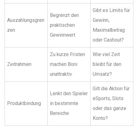
Gibt es Limits für
Begrenzt den
Auszahlungsgren
Gewinn,
praktischen
zen
Maximalbetrag
Gewinnwert
oder Cashout?
Zu kurze Fristen
Wie viel Zeit
Zeitrahmen
machen Boni
bleibt für den
unattraktiv
Umsatz?
Gilt die Aktion für
Lenkt den Spieler
eSports, Slots
Produktbindung
in bestimmte
oder das ganze
Bereiche
Konto?