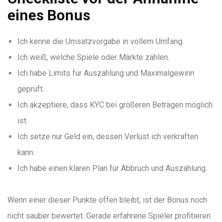
eines Bonus
Ich kenne die Umsatzvorgabe in vollem Umfang.
Ich weiß, welche Spiele oder Märkte zählen.
Ich habe Limits für Auszahlung und Maximalgewinn
geprüft.
Ich akzeptiere, dass KYC bei größeren Beträgen möglich
ist.
Ich setze nur Geld ein, dessen Verlust ich verkraften
kann.
Ich habe einen klaren Plan für Abbruch und Auszahlung.
Wenn einer dieser Punkte offen bleibt, ist der Bonus noch
nicht sauber bewertet. Gerade erfahrene Spieler profitieren