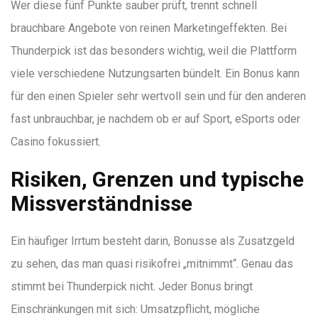
Wer diese fünf Punkte sauber prüft, trennt schnell
brauchbare Angebote von reinen Marketingeffekten. Bei
Thunderpick ist das besonders wichtig, weil die Plattform
viele verschiedene Nutzungsarten bündelt. Ein Bonus kann
für den einen Spieler sehr wertvoll sein und für den anderen
fast unbrauchbar, je nachdem ob er auf Sport, eSports oder
Casino fokussiert.
Risiken, Grenzen und typische
Missverständnisse
Ein häufiger Irrtum besteht darin, Bonusse als Zusatzgeld
zu sehen, das man quasi risikofrei „mitnimmt“. Genau das
stimmt bei Thunderpick nicht. Jeder Bonus bringt
Einschränkungen mit sich: Umsatzpflicht, mögliche