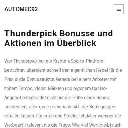
AUTOMEC92
Thunderpick Bonusse und
Aktionen im Überblick
Wer Thunderpick nur als Krypto-eSports-Plattform
betrachtet, übersieht schnell den eigentlichen Hebel für die
Praxis: die Bonusstruktur. Gerade bei einem Anbieter mit
hohem Tempo, vielen Märkten und eigenem Casino-
Angebot entscheidet nicht nur die Höhe eines Bonus,
sondern vor allem, wie realistisch sich die Bedingungen
erfüllen lassen. Für erfahrene Spieler ist daher weniger die
Werbezahl relevant als die Frage: Wie viel Wert bleibt nach