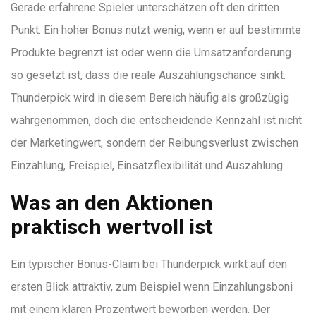
Gerade erfahrene Spieler unterschätzen oft den dritten
Punkt. Ein hoher Bonus nützt wenig, wenn er auf bestimmte
Produkte begrenzt ist oder wenn die Umsatzanforderung
so gesetzt ist, dass die reale Auszahlungschance sinkt.
Thunderpick wird in diesem Bereich häufig als großzügig
wahrgenommen, doch die entscheidende Kennzahl ist nicht
der Marketingwert, sondern der Reibungsverlust zwischen
Einzahlung, Freispiel, Einsatzflexibilität und Auszahlung.
Was an den Aktionen
praktisch wertvoll ist
Ein typischer Bonus-Claim bei Thunderpick wirkt auf den
ersten Blick attraktiv, zum Beispiel wenn Einzahlungsboni
mit einem klaren Prozentwert beworben werden. Der