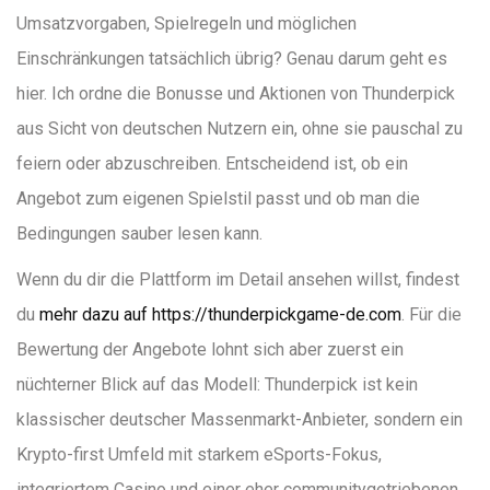
Umsatzvorgaben, Spielregeln und möglichen
Einschränkungen tatsächlich übrig? Genau darum geht es
hier. Ich ordne die Bonusse und Aktionen von Thunderpick
aus Sicht von deutschen Nutzern ein, ohne sie pauschal zu
feiern oder abzuschreiben. Entscheidend ist, ob ein
Angebot zum eigenen Spielstil passt und ob man die
Bedingungen sauber lesen kann.
Wenn du dir die Plattform im Detail ansehen willst, findest
du
mehr dazu auf https://thunderpickgame-de.com
. Für die
Bewertung der Angebote lohnt sich aber zuerst ein
nüchterner Blick auf das Modell: Thunderpick ist kein
klassischer deutscher Massenmarkt-Anbieter, sondern ein
Krypto-first Umfeld mit starkem eSports-Fokus,
integriertem Casino und einer eher communitygetriebenen