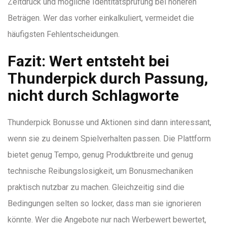
Zeitdruck und mögliche Identitätsprüfung bei höheren
Beträgen. Wer das vorher einkalkuliert, vermeidet die
häufigsten Fehlentscheidungen.
Fazit: Wert entsteht bei
Thunderpick durch Passung,
nicht durch Schlagworte
Thunderpick Bonusse und Aktionen sind dann interessant,
wenn sie zu deinem Spielverhalten passen. Die Plattform
bietet genug Tempo, genug Produktbreite und genug
technische Reibungslosigkeit, um Bonusmechaniken
praktisch nutzbar zu machen. Gleichzeitig sind die
Bedingungen selten so locker, dass man sie ignorieren
könnte. Wer die Angebote nur nach Werbewert bewertet,