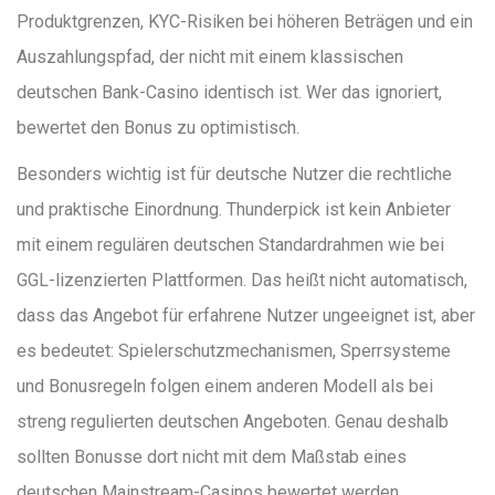
Produktgrenzen, KYC-Risiken bei höheren Beträgen und ein
Auszahlungspfad, der nicht mit einem klassischen
deutschen Bank-Casino identisch ist. Wer das ignoriert,
bewertet den Bonus zu optimistisch.
Besonders wichtig ist für deutsche Nutzer die rechtliche
und praktische Einordnung. Thunderpick ist kein Anbieter
mit einem regulären deutschen Standardrahmen wie bei
GGL-lizenzierten Plattformen. Das heißt nicht automatisch,
dass das Angebot für erfahrene Nutzer ungeeignet ist, aber
es bedeutet: Spielerschutzmechanismen, Sperrsysteme
und Bonusregeln folgen einem anderen Modell als bei
streng regulierten deutschen Angeboten. Genau deshalb
sollten Bonusse dort nicht mit dem Maßstab eines
deutschen Mainstream-Casinos bewertet werden.