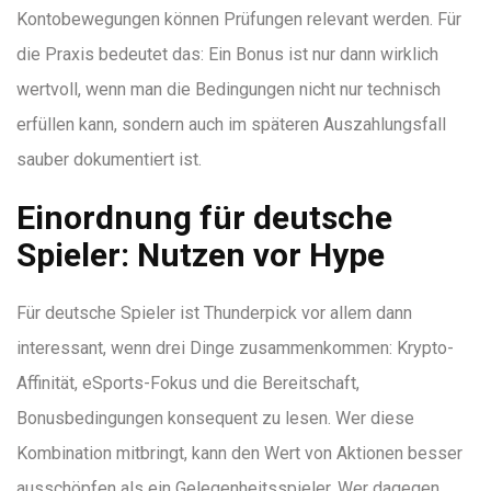
Kontobewegungen können Prüfungen relevant werden. Für
die Praxis bedeutet das: Ein Bonus ist nur dann wirklich
wertvoll, wenn man die Bedingungen nicht nur technisch
erfüllen kann, sondern auch im späteren Auszahlungsfall
sauber dokumentiert ist.
Einordnung für deutsche
Spieler: Nutzen vor Hype
Für deutsche Spieler ist Thunderpick vor allem dann
interessant, wenn drei Dinge zusammenkommen: Krypto-
Affinität, eSports-Fokus und die Bereitschaft,
Bonusbedingungen konsequent zu lesen. Wer diese
Kombination mitbringt, kann den Wert von Aktionen besser
ausschöpfen als ein Gelegenheitsspieler. Wer dagegen