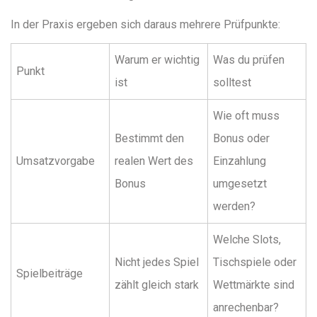
In der Praxis ergeben sich daraus mehrere Prüfpunkte:
Warum er wichtig
Was du prüfen
Punkt
ist
solltest
Wie oft muss
Bestimmt den
Bonus oder
Umsatzvorgabe
realen Wert des
Einzahlung
Bonus
umgesetzt
werden?
Welche Slots,
Nicht jedes Spiel
Tischspiele oder
Spielbeiträge
zählt gleich stark
Wettmärkte sind
anrechenbar?