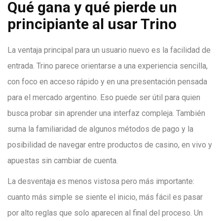
Qué gana y qué pierde un
principiante al usar Trino
La ventaja principal para un usuario nuevo es la facilidad de
entrada. Trino parece orientarse a una experiencia sencilla,
con foco en acceso rápido y en una presentación pensada
para el mercado argentino. Eso puede ser útil para quien
busca probar sin aprender una interfaz compleja. También
suma la familiaridad de algunos métodos de pago y la
posibilidad de navegar entre productos de casino, en vivo y
apuestas sin cambiar de cuenta.
La desventaja es menos vistosa pero más importante:
cuanto más simple se siente el inicio, más fácil es pasar
por alto reglas que solo aparecen al final del proceso. Un