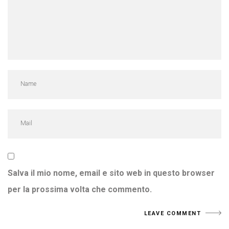
Salva il mio nome, email e sito web in questo browser
per la prossima volta che commento.