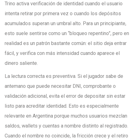
Trino activa verificación de identidad cuando el usuario
intenta retirar por primera vez o cuando los depósitos
acumulados superan un umbral alto. Para un principiante,
esto suele sentirse como un “bloqueo repentino”, pero en
realidad es un patrón bastante común: el sitio deja entrar
fácil, y verifica con más intensidad cuando aparece el
dinero saliente.
La lectura correcta es preventiva. Si el jugador sabe de
antemano que puede necesitar DNI, comprobante o
validación adicional, evita el error de depositar sin estar
listo para acreditar identidad. Esto es especialmente
relevante en Argentina porque muchos usuarios mezclan
saldos, wallets y cuentas a nombre distinto al registrado.
Cuando el nombre no coincide, la fricción crece y el retiro