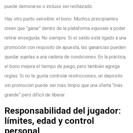
puede demorarse o incluso ser rechazado.
Hay otro punto sensible: el bono. Muchos principiantes
creen que “ganar” dentro de la plataforma equivale a poder
retirar enseguida. No siempre. Si el saldo está ligado a una
promoción con requisito de apuesta, las ganancias pueden
quedar sujetas a una cadena de condiciones. En la práctica,
el bono mejora el tiempo de juego, pero también agrega
reglas. Si no te gusta controlar restricciones, un depósito
sin promoción puede ser más limpio que una oferta “más
grande” pero difícil de liberar.
Responsabilidad del jugador:
límites, edad y control
personal