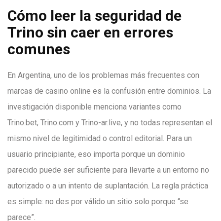
Cómo leer la seguridad de
Trino sin caer en errores
comunes
En Argentina, uno de los problemas más frecuentes con
marcas de casino online es la confusión entre dominios. La
investigación disponible menciona variantes como
Trino.bet, Trino.com y Trino-ar.live, y no todas representan el
mismo nivel de legitimidad o control editorial. Para un
usuario principiante, eso importa porque un dominio
parecido puede ser suficiente para llevarte a un entorno no
autorizado o a un intento de suplantación. La regla práctica
es simple: no des por válido un sitio solo porque “se
parece”.