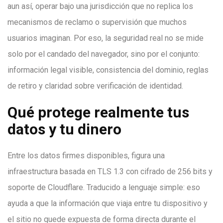
aun así, operar bajo una jurisdicción que no replica los
mecanismos de reclamo o supervisión que muchos
usuarios imaginan. Por eso, la seguridad real no se mide
solo por el candado del navegador, sino por el conjunto:
información legal visible, consistencia del dominio, reglas
de retiro y claridad sobre verificación de identidad.
Qué protege realmente tus
datos y tu dinero
Entre los datos firmes disponibles, figura una
infraestructura basada en TLS 1.3 con cifrado de 256 bits y
soporte de Cloudflare. Traducido a lenguaje simple: eso
ayuda a que la información que viaja entre tu dispositivo y
el sitio no quede expuesta de forma directa durante el