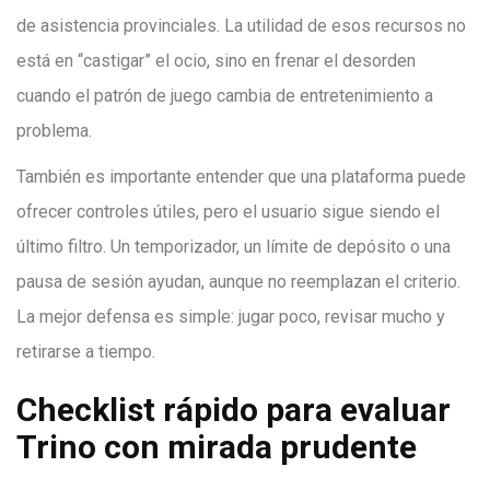
de asistencia provinciales. La utilidad de esos recursos no
está en “castigar” el ocio, sino en frenar el desorden
cuando el patrón de juego cambia de entretenimiento a
problema.
También es importante entender que una plataforma puede
ofrecer controles útiles, pero el usuario sigue siendo el
último filtro. Un temporizador, un límite de depósito o una
pausa de sesión ayudan, aunque no reemplazan el criterio.
La mejor defensa es simple: jugar poco, revisar mucho y
retirarse a tiempo.
Checklist rápido para evaluar
Trino con mirada prudente