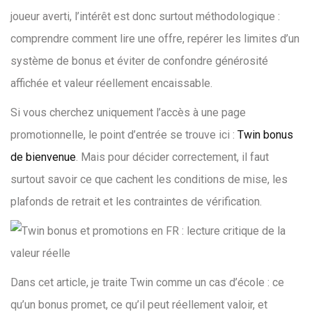
joueur averti, l’intérêt est donc surtout méthodologique :
comprendre comment lire une offre, repérer les limites d’un
système de bonus et éviter de confondre générosité
affichée et valeur réellement encaissable.
Si vous cherchez uniquement l’accès à une page
promotionnelle, le point d’entrée se trouve ici :
Twin bonus
de bienvenue
. Mais pour décider correctement, il faut
surtout savoir ce que cachent les conditions de mise, les
plafonds de retrait et les contraintes de vérification.
Dans cet article, je traite Twin comme un cas d’école : ce
qu’un bonus promet, ce qu’il peut réellement valoir, et