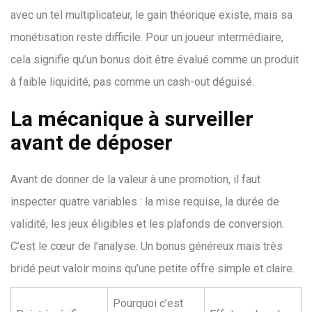
avec un tel multiplicateur, le gain théorique existe, mais sa
monétisation reste difficile. Pour un joueur intermédiaire,
cela signifie qu’un bonus doit être évalué comme un produit
à faible liquidité, pas comme un cash-out déguisé.
La mécanique à surveiller
avant de déposer
Avant de donner de la valeur à une promotion, il faut
inspecter quatre variables : la mise requise, la durée de
validité, les jeux éligibles et les plafonds de conversion.
C’est le cœur de l’analyse. Un bonus généreux mais très
bridé peut valoir moins qu’une petite offre simple et claire.
Pourquoi c’est