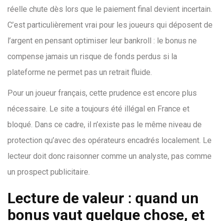
réelle chute dès lors que le paiement final devient incertain.
C’est particulièrement vrai pour les joueurs qui déposent de
l’argent en pensant optimiser leur bankroll : le bonus ne
compense jamais un risque de fonds perdus si la
plateforme ne permet pas un retrait fluide.
Pour un joueur français, cette prudence est encore plus
nécessaire. Le site a toujours été illégal en France et
bloqué. Dans ce cadre, il n’existe pas le même niveau de
protection qu’avec des opérateurs encadrés localement. Le
lecteur doit donc raisonner comme un analyste, pas comme
un prospect publicitaire.
Lecture de valeur : quand un
bonus vaut quelque chose, et