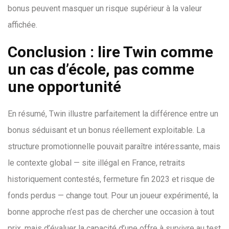
bonus peuvent masquer un risque supérieur à la valeur
affichée.
Conclusion : lire Twin comme
un cas d’école, pas comme
une opportunité
En résumé, Twin illustre parfaitement la différence entre un
bonus séduisant et un bonus réellement exploitable. La
structure promotionnelle pouvait paraître intéressante, mais
le contexte global — site illégal en France, retraits
historiquement contestés, fermeture fin 2023 et risque de
fonds perdus — change tout. Pour un joueur expérimenté, la
bonne approche n’est pas de chercher une occasion à tout
prix, mais d’évaluer la capacité d’une offre à survivre au test