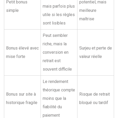
Petit bonus
potentiel, mais
mais parfois plus
simple
meilleure
utile si les règles
maîtrise
sont lisibles
Peut sembler
riche, mais la
Bonus élevé avec
Surjeu et perte de
conversion en
mise forte
valeur réelle
retrait est
souvent difficile
Le rendement
théorique compte
Bonus sur site à
Risque de retrait
moins que la
historique fragile
bloqué ou tardif
fiabilité du
paiement