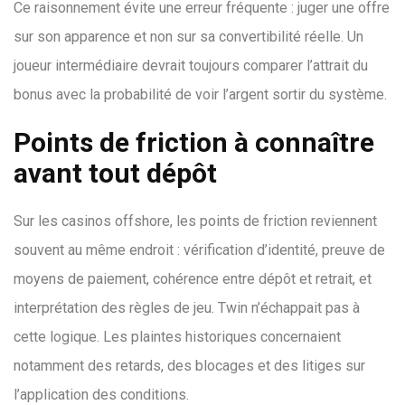
Ce raisonnement évite une erreur fréquente : juger une offre
sur son apparence et non sur sa convertibilité réelle. Un
joueur intermédiaire devrait toujours comparer l’attrait du
bonus avec la probabilité de voir l’argent sortir du système.
Points de friction à connaître
avant tout dépôt
Sur les casinos offshore, les points de friction reviennent
souvent au même endroit : vérification d’identité, preuve de
moyens de paiement, cohérence entre dépôt et retrait, et
interprétation des règles de jeu. Twin n’échappait pas à
cette logique. Les plaintes historiques concernaient
notamment des retards, des blocages et des litiges sur
l’application des conditions.