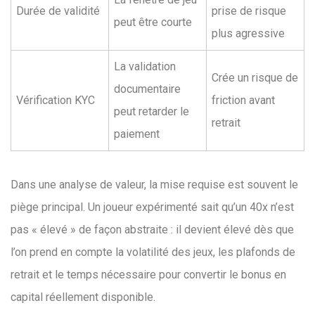
Durée de validité
prise de risque
peut être courte
plus agressive
La validation
Crée un risque de
documentaire
Vérification KYC
friction avant
peut retarder le
retrait
paiement
Dans une analyse de valeur, la mise requise est souvent le
piège principal. Un joueur expérimenté sait qu’un 40x n’est
pas « élevé » de façon abstraite : il devient élevé dès que
l’on prend en compte la volatilité des jeux, les plafonds de
retrait et le temps nécessaire pour convertir le bonus en
capital réellement disponible.