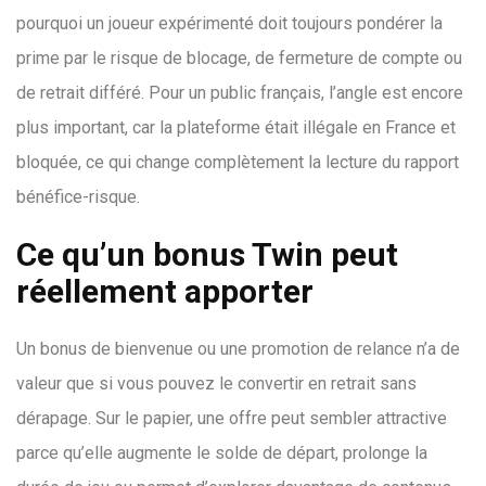
pourquoi un joueur expérimenté doit toujours pondérer la
prime par le risque de blocage, de fermeture de compte ou
de retrait différé. Pour un public français, l’angle est encore
plus important, car la plateforme était illégale en France et
bloquée, ce qui change complètement la lecture du rapport
bénéfice-risque.
Ce qu’un bonus Twin peut
réellement apporter
Un bonus de bienvenue ou une promotion de relance n’a de
valeur que si vous pouvez le convertir en retrait sans
dérapage. Sur le papier, une offre peut sembler attractive
parce qu’elle augmente le solde de départ, prolonge la