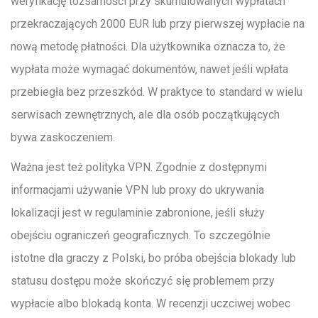
weryfikację tożsamości przy skumulowanych wypłatach
przekraczających 2000 EUR lub przy pierwszej wypłacie na
nową metodę płatności. Dla użytkownika oznacza to, że
wypłata może wymagać dokumentów, nawet jeśli wpłata
przebiegła bez przeszkód. W praktyce to standard w wielu
serwisach zewnętrznych, ale dla osób początkujących
bywa zaskoczeniem.
Ważna jest też polityka VPN. Zgodnie z dostępnymi
informacjami używanie VPN lub proxy do ukrywania
lokalizacji jest w regulaminie zabronione, jeśli służy
obejściu ograniczeń geograficznych. To szczególnie
istotne dla graczy z Polski, bo próba obejścia blokady lub
statusu dostępu może skończyć się problemem przy
wypłacie albo blokadą konta. W recenzji uczciwej wobec