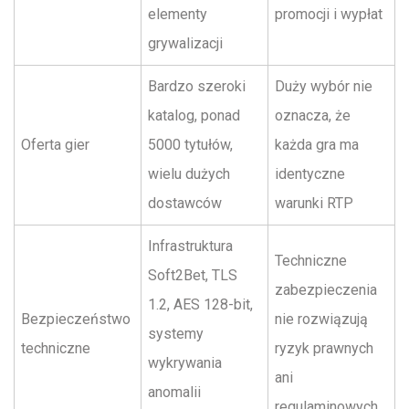
elementy
promocji i wypłat
grywalizacji
Bardzo szeroki
Duży wybór nie
katalog, ponad
oznacza, że
Oferta gier
5000 tytułów,
każda gra ma
wielu dużych
identyczne
dostawców
warunki RTP
Infrastruktura
Techniczne
Soft2Bet, TLS
zabezpieczenia
1.2, AES 128-bit,
Bezpieczeństwo
nie rozwiązują
systemy
techniczne
ryzyk prawnych
wykrywania
ani
anomalii
regulaminowych