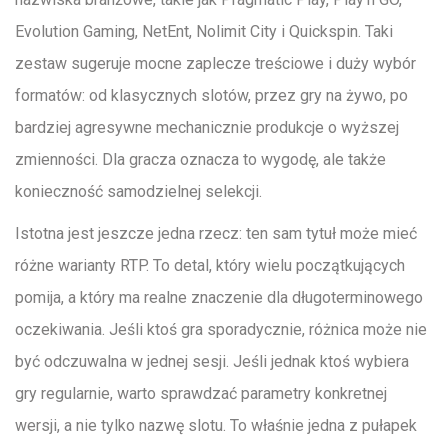
Evolution Gaming, NetEnt, Nolimit City i Quickspin. Taki
zestaw sugeruje mocne zaplecze treściowe i duży wybór
formatów: od klasycznych slotów, przez gry na żywo, po
bardziej agresywne mechanicznie produkcje o wyższej
zmienności. Dla gracza oznacza to wygodę, ale także
konieczność samodzielnej selekcji.
Istotna jest jeszcze jedna rzecz: ten sam tytuł może mieć
różne warianty RTP. To detal, który wielu początkujących
pomija, a który ma realne znaczenie dla długoterminowego
oczekiwania. Jeśli ktoś gra sporadycznie, różnica może nie
być odczuwalna w jednej sesji. Jeśli jednak ktoś wybiera
gry regularnie, warto sprawdzać parametry konkretnej
wersji, a nie tylko nazwę slotu. To właśnie jedna z pułapek