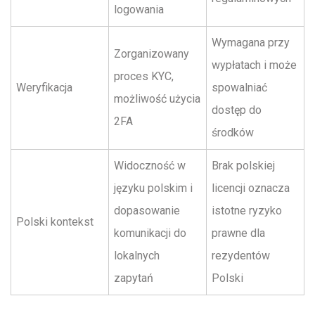
logowania
Wymagana przy
Zorganizowany
wypłatach i może
proces KYC,
Weryfikacja
spowalniać
możliwość użycia
dostęp do
2FA
środków
Widoczność w
Brak polskiej
języku polskim i
licencji oznacza
dopasowanie
istotne ryzyko
Polski kontekst
komunikacji do
prawne dla
lokalnych
rezydentów
zapytań
Polski