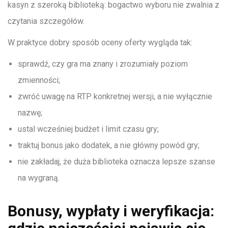
kasyn z szeroką biblioteką: bogactwo wyboru nie zwalnia z
czytania szczegółów.
W praktyce dobry sposób oceny oferty wygląda tak:
sprawdź, czy gra ma znany i zrozumiały poziom
zmienności;
zwróć uwagę na RTP konkretnej wersji, a nie wyłącznie
nazwę;
ustal wcześniej budżet i limit czasu gry;
traktuj bonus jako dodatek, a nie główny powód gry;
nie zakładaj, że duża biblioteka oznacza lepsze szanse
na wygraną.
Bonusy, wypłaty i weryfikacja: