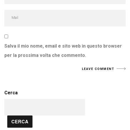
Salva il mio nome, email e sito web in questo browser
per la prossima volta che commento.
Cerca
CERCA