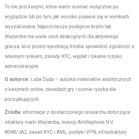
To nie jest kasyno, które warto oceniać wyłącznie po
wyglądzie lub po tym, jak wysoko pojawia się w wynikach
wyszukiwania. Najuczciwsze podejście brzmi tak:
Wazamba ma wiele cech atrakcyjnych dla aktywnego
gracza, lecz przed rejestracją trzeba sprawdzić zgodność z
własnym rynkiem, zasady KYC, wypłat i lokalne ryzyko
administracyjne.
O autorce:
Lidia Duda — autorka materiałów analitycznych
o kasynach online, zasadach gry i ocenie ryzyka dla
początkujących.
Źródła:
informacje z dostarczonego researchu dotyczące
struktury marki Wazamba, licencji Antillephone N.V.
8048/JAZ, zasad KYC i AML, polityki VPN, infrastruktury