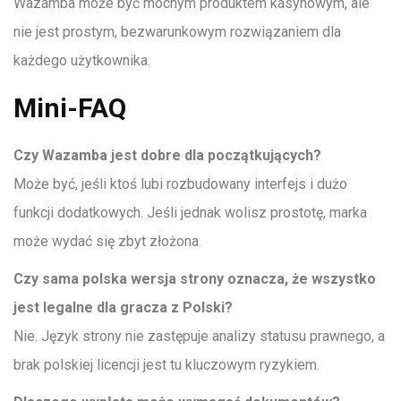
Wazamba może być mocnym produktem kasynowym, ale
nie jest prostym, bezwarunkowym rozwiązaniem dla
każdego użytkownika.
Mini-FAQ
Czy Wazamba jest dobre dla początkujących?
Może być, jeśli ktoś lubi rozbudowany interfejs i dużo
funkcji dodatkowych. Jeśli jednak wolisz prostotę, marka
może wydać się zbyt złożona.
Czy sama polska wersja strony oznacza, że wszystko
jest legalne dla gracza z Polski?
Nie. Język strony nie zastępuje analizy statusu prawnego, a
brak polskiej licencji jest tu kluczowym ryzykiem.