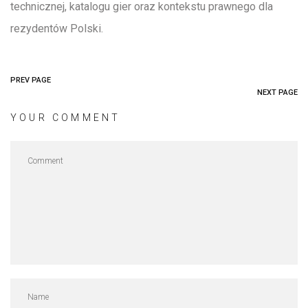
technicznej, katalogu gier oraz kontekstu prawnego dla
rezydentów Polski.
PREV PAGE
NEXT PAGE
YOUR COMMENT