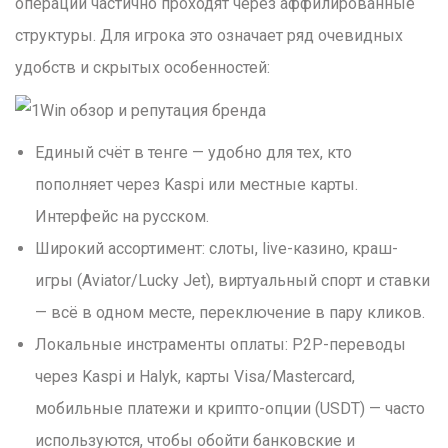
операции частично проходят через аффилированные
структуры. Для игрока это означает ряд очевидных
удобств и скрытых особенностей:
Единый счёт в тенге — удобно для тех, кто
пополняет через Kaspi или местные карты.
Интерфейс на русском.
Широкий ассортимент: слоты, live-казино, краш-
игры (Aviator/Lucky Jet), виртуальный спорт и ставки
— всё в одном месте, переключение в пару кликов.
Локальные инстраменты оплаты: P2P-переводы
через Kaspi и Halyk, карты Visa/Mastercard,
мобильные платежи и крипто-опции (USDT) — часто
используются, чтобы обойти банковские и