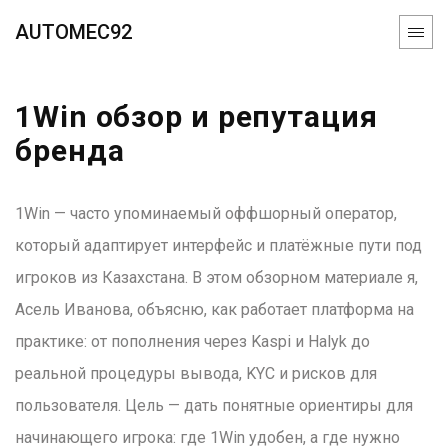
AUTOMEC92
1Win обзор и репутация
бренда
1Win — часто упоминаемый оффшорный оператор,
который адаптирует интерфейс и платёжные пути под
игроков из Казахстана. В этом обзорном материале я,
Асель Иванова, объясню, как работает платформа на
практике: от пополнения через Kaspi и Halyk до
реальной процедуры вывода, KYC и рисков для
пользователя. Цель — дать понятные ориентиры для
начинающего игрока: где 1Win удобен, а где нужно