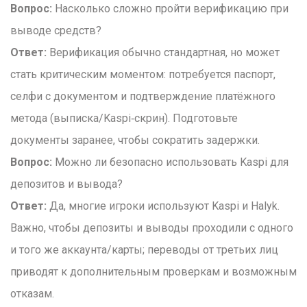
Вопрос:
Насколько сложно пройти верификацию при
выводе средств?
Ответ:
Верификация обычно стандартная, но может
стать критическим моментом: потребуется паспорт,
селфи с документом и подтверждение платёжного
метода (выписка/Kaspi‑скрин). Подготовьте
документы заранее, чтобы сократить задержки.
Вопрос:
Можно ли безопасно использовать Kaspi для
депозитов и вывода?
Ответ:
Да, многие игроки используют Kaspi и Halyk.
Важно, чтобы депозиты и выводы проходили с одного
и того же аккаунта/карты; переводы от третьих лиц
приводят к дополнительным проверкам и возможным
отказам.