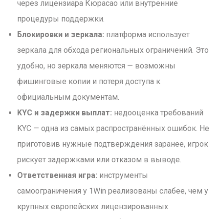
через лицензиара Кюрасао или внутренние
процедуры поддержки.
Блокировки и зеркала:
платформа использует
зеркала для обхода региональных ограничений. Это
удобно, но зеркала меняются — возможны
фишинговые копии и потеря доступа к
официальным документам.
KYC и задержки выплат:
недооценка требований
KYC — одна из самых распространённых ошибок. Не
приготовив нужные подтверждения заранее, игрок
рискует задержками или отказом в выводе.
Ответственная игра:
инструменты
самоограничения у 1Win реализованы слабее, чем у
крупных европейских лицензированных