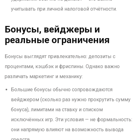
учитывать при личной налоговой отчётности.
Бонусы, вейджеры и
реальные ограничения
Бонусы выглядят привлекательно: депозиты с
процентами, кэшбэк и фриспины. Однако важно
различать маркетинг и механику:
Большие бонусы обычно сопровождаются
вейджером (сколько раз нужно прокрутить сумму
бонуса), лимитами на ставку и списком
исключённых игр. Эти условия — не формальность:
они напрямую влияют на возможность вывода
средств.