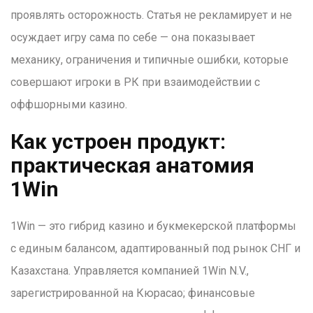
проявлять осторожность. Статья не рекламирует и не
осуждает игру сама по себе — она показывает
механику, ограничения и типичные ошибки, которые
совершают игроки в РК при взаимодействии с
оффшорными казино.
Как устроен продукт:
практическая анатомия
1Win
1Win — это гибрид казино и букмекерской платформы
с единым балансом, адаптированный под рынок СНГ и
Казахстана. Управляется компанией 1Win N.V.,
зарегистрированной на Кюрасао; финансовые