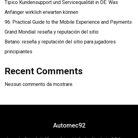
Tipico Kundensupport und Servicequalität in DE: Was
Anfänger wirklich erwarten können
96: Practical Guide to the Mobile Experience and Payments
Grand Mondial: reseña y reputación del sitio
Betano: reseña y reputación del sitio para jugadores
principiantes
Recent Comments
Nessun commento da mostrare.
Automec92