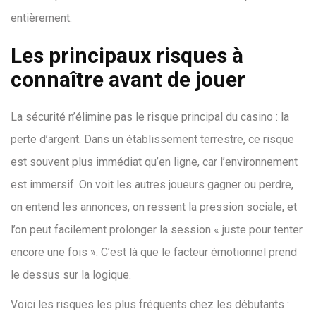
entièrement.
Les principaux risques à
connaître avant de jouer
La sécurité n’élimine pas le risque principal du casino : la
perte d’argent. Dans un établissement terrestre, ce risque
est souvent plus immédiat qu’en ligne, car l’environnement
est immersif. On voit les autres joueurs gagner ou perdre,
on entend les annonces, on ressent la pression sociale, et
l’on peut facilement prolonger la session « juste pour tenter
encore une fois ». C’est là que le facteur émotionnel prend
le dessus sur la logique.
Voici les risques les plus fréquents chez les débutants :