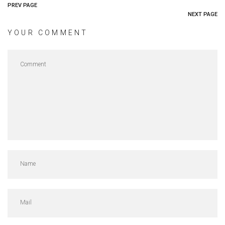
PREV PAGE
NEXT PAGE
YOUR COMMENT