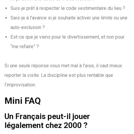
Suis-je prêt à respecter le code vestimentaire du lieu ?
Sais-je à l’avance si je souhaite activer une limite ou une
auto-exclusion ?
Est-ce que je viens pour le divertissement, et non pour
“me refaire” ?
Si une seule réponse vous met mal à l’aise, il vaut mieux
reporter la visite. La discipline est plus rentable que
l’improvisation.
Mini FAQ
Un Français peut-il jouer
légalement chez 2000 ?