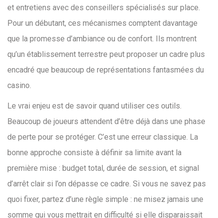
et entretiens avec des conseillers spécialisés sur place.
Pour un débutant, ces mécanismes comptent davantage
que la promesse d’ambiance ou de confort. Ils montrent
qu’un établissement terrestre peut proposer un cadre plus
encadré que beaucoup de représentations fantasmées du
casino.
Le vrai enjeu est de savoir quand utiliser ces outils.
Beaucoup de joueurs attendent d’être déjà dans une phase
de perte pour se protéger. C’est une erreur classique. La
bonne approche consiste à définir sa limite avant la
première mise : budget total, durée de session, et signal
d’arrêt clair si l’on dépasse ce cadre. Si vous ne savez pas
quoi fixer, partez d’une règle simple : ne misez jamais une
somme qui vous mettrait en difficulté si elle disparaissait