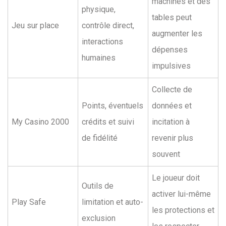
machines et des
physique,
tables peut
Jeu sur place
contrôle direct,
augmenter les
interactions
dépenses
humaines
impulsives
Collecte de
Points, éventuels
données et
My Casino 2000
crédits et suivi
incitation à
de fidélité
revenir plus
souvent
Le joueur doit
Outils de
activer lui-même
Play Safe
limitation et auto-
les protections et
exclusion