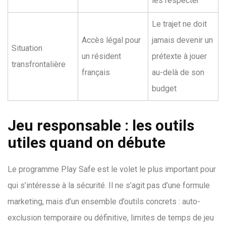
les respecter
Le trajet ne doit
Accès légal pour
jamais devenir un
Situation
un résident
prétexte à jouer
transfrontalière
français
au-delà de son
budget
Jeu responsable : les outils
utiles quand on débute
Le programme Play Safe est le volet le plus important pour
qui s’intéresse à la sécurité. Il ne s’agit pas d’une formule
marketing, mais d’un ensemble d’outils concrets : auto-
exclusion temporaire ou définitive, limites de temps de jeu