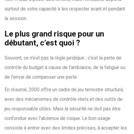
surtout de votre capacité à les respecter avant et pendant
la session.
Le plus grand risque pour un
débutant, c’est quoi ?
Souvent, ce n’est pas la règle juridique ; c’est la perte de
contrôle du budget à cause de l’ambiance, de la fatigue ou
de l’envie de compenser une perte.
En résumé, 2000 offre un cadre de jeu terrestre structuré,
avec des mécanismes de contrôle réels et des outils de
jeu responsable utiles. Mais la sécurité ne doit pas être
confondue avec l’absence de risque. Le bon usage
consiste à entrer avec des limites précises, à accepter les