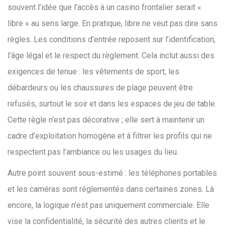
souvent l’idée que l’accès à un casino frontalier serait «
libre » au sens large. En pratique, libre ne veut pas dire sans
règles. Les conditions d’entrée reposent sur l’identification,
l’âge légal et le respect du règlement. Cela inclut aussi des
exigences de tenue : les vêtements de sport, les
débardeurs ou les chaussures de plage peuvent être
refusés, surtout le soir et dans les espaces de jeu de table.
Cette règle n’est pas décorative ; elle sert à maintenir un
cadre d’exploitation homogène et à filtrer les profils qui ne
respectent pas l’ambiance ou les usages du lieu.
Autre point souvent sous-estimé : les téléphones portables
et les caméras sont réglementés dans certaines zones. Là
encore, la logique n’est pas uniquement commerciale. Elle
vise la confidentialité, la sécurité des autres clients et le