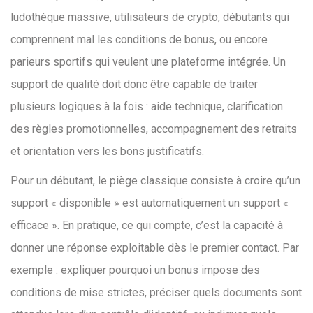
ludothèque massive, utilisateurs de crypto, débutants qui
comprennent mal les conditions de bonus, ou encore
parieurs sportifs qui veulent une plateforme intégrée. Un
support de qualité doit donc être capable de traiter
plusieurs logiques à la fois : aide technique, clarification
des règles promotionnelles, accompagnement des retraits
et orientation vers les bons justificatifs.
Pour un débutant, le piège classique consiste à croire qu’un
support « disponible » est automatiquement un support «
efficace ». En pratique, ce qui compte, c’est la capacité à
donner une réponse exploitable dès le premier contact. Par
exemple : expliquer pourquoi un bonus impose des
conditions de mise strictes, préciser quels documents sont