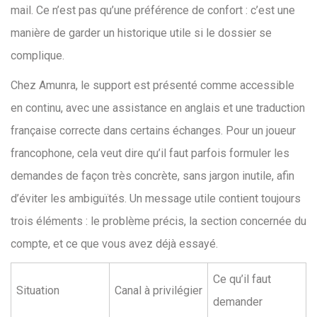
mail. Ce n’est pas qu’une préférence de confort : c’est une
manière de garder un historique utile si le dossier se
complique.
Chez Amunra, le support est présenté comme accessible
en continu, avec une assistance en anglais et une traduction
française correcte dans certains échanges. Pour un joueur
francophone, cela veut dire qu’il faut parfois formuler les
demandes de façon très concrète, sans jargon inutile, afin
d’éviter les ambiguïtés. Un message utile contient toujours
trois éléments : le problème précis, la section concernée du
compte, et ce que vous avez déjà essayé.
Ce qu’il faut
Situation
Canal à privilégier
demander