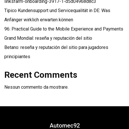
linksfarm-onboarding-3917-1-d5d04968d8c3
Tipico Kundensupport und Servicequalität in DE: Was
Anfänger wirklich erwarten können
96: Practical Guide to the Mobile Experience and Payments
Grand Mondial: reseña y reputación del sitio
Betano: reseña y reputación del sitio para jugadores
principiantes
Recent Comments
Nessun commento da mostrare.
Automec92