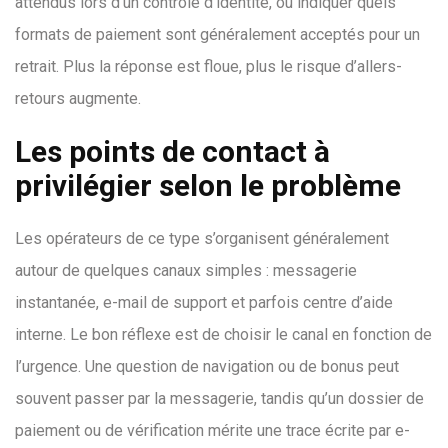
attendus lors d’un contrôle d’identité, ou indiquer quels
formats de paiement sont généralement acceptés pour un
retrait. Plus la réponse est floue, plus le risque d’allers-
retours augmente.
Les points de contact à
privilégier selon le problème
Les opérateurs de ce type s’organisent généralement
autour de quelques canaux simples : messagerie
instantanée, e-mail de support et parfois centre d’aide
interne. Le bon réflexe est de choisir le canal en fonction de
l’urgence. Une question de navigation ou de bonus peut
souvent passer par la messagerie, tandis qu’un dossier de
paiement ou de vérification mérite une trace écrite par e-