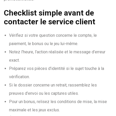
Checklist simple avant de
contacter le service client
Vérifiez si votre question concerne le compte, le
paiement, le bonus ou le jeu lui-même.
Notez l’heure, l’action réalisée et le message d’erreur
exact.
Préparez vos pièces d’identité si le sujet touche à la
vérification.
Si le dossier concerne un retrait, rassemblez les
preuves d’envoi ou les captures utiles.
Pour un bonus, relisez les conditions de mise, la mise
maximale et les jeux exclus.