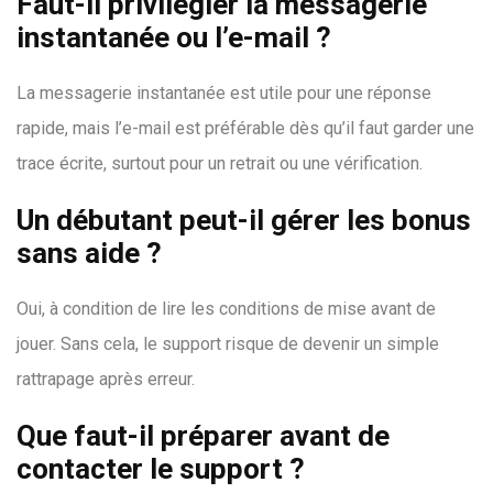
Faut-il privilégier la messagerie
instantanée ou l’e-mail ?
La messagerie instantanée est utile pour une réponse
rapide, mais l’e-mail est préférable dès qu’il faut garder une
trace écrite, surtout pour un retrait ou une vérification.
Un débutant peut-il gérer les bonus
sans aide ?
Oui, à condition de lire les conditions de mise avant de
jouer. Sans cela, le support risque de devenir un simple
rattrapage après erreur.
Que faut-il préparer avant de
contacter le support ?