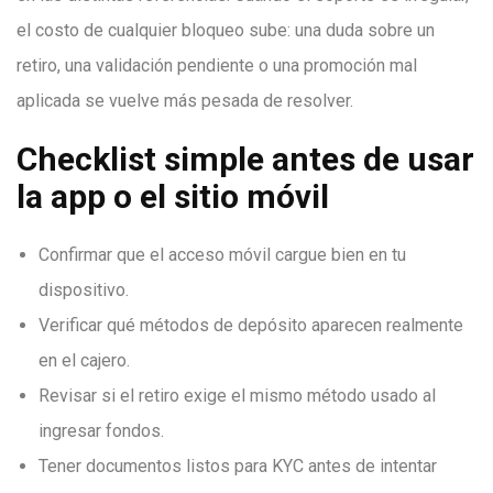
el costo de cualquier bloqueo sube: una duda sobre un
retiro, una validación pendiente o una promoción mal
aplicada se vuelve más pesada de resolver.
Checklist simple antes de usar
la app o el sitio móvil
Confirmar que el acceso móvil cargue bien en tu
dispositivo.
Verificar qué métodos de depósito aparecen realmente
en el cajero.
Revisar si el retiro exige el mismo método usado al
ingresar fondos.
Tener documentos listos para KYC antes de intentar