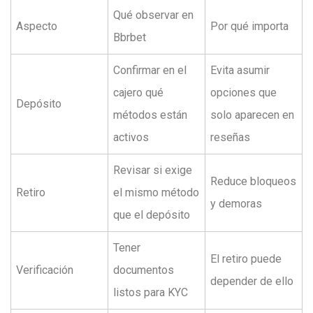
Qué observar en
Aspecto
Por qué importa
Bbrbet
Confirmar en el
Evita asumir
cajero qué
opciones que
Depósito
métodos están
solo aparecen en
activos
reseñas
Revisar si exige
Reduce bloqueos
Retiro
el mismo método
y demoras
que el depósito
Tener
El retiro puede
Verificación
documentos
depender de ello
listos para KYC