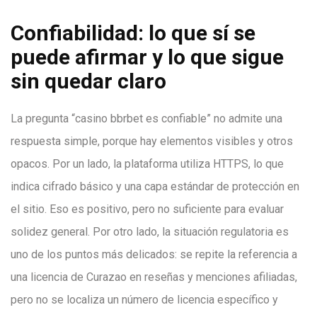
Confiabilidad: lo que sí se
puede afirmar y lo que sigue
sin quedar claro
La pregunta “casino bbrbet es confiable” no admite una
respuesta simple, porque hay elementos visibles y otros
opacos. Por un lado, la plataforma utiliza HTTPS, lo que
indica cifrado básico y una capa estándar de protección en
el sitio. Eso es positivo, pero no suficiente para evaluar
solidez general. Por otro lado, la situación regulatoria es
uno de los puntos más delicados: se repite la referencia a
una licencia de Curazao en reseñas y menciones afiliadas,
pero no se localiza un número de licencia específico y