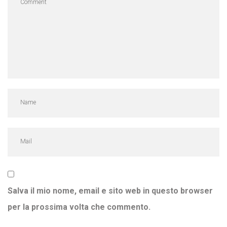
Salva il mio nome, email e sito web in questo browser
per la prossima volta che commento.