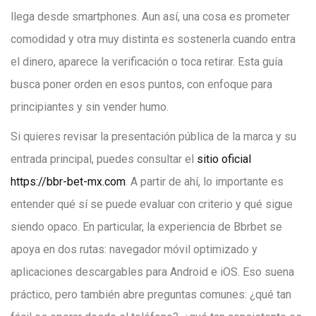
llega desde smartphones. Aun así, una cosa es prometer
comodidad y otra muy distinta es sostenerla cuando entra
el dinero, aparece la verificación o toca retirar. Esta guía
busca poner orden en esos puntos, con enfoque para
principiantes y sin vender humo.
Si quieres revisar la presentación pública de la marca y su
entrada principal, puedes consultar el
sitio oficial
https://bbr-bet-mx.com
. A partir de ahí, lo importante es
entender qué sí se puede evaluar con criterio y qué sigue
siendo opaco. En particular, la experiencia de Bbrbet se
apoya en dos rutas: navegador móvil optimizado y
aplicaciones descargables para Android e iOS. Eso suena
práctico, pero también abre preguntas comunes: ¿qué tan