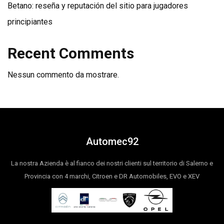
Betano: reseña y reputación del sitio para jugadores
principiantes
Recent Comments
Nessun commento da mostrare.
Automec92
La nostra Azienda è al fianco dei nostri clienti sul territorio di Salerno e
Provincia con 4 marchi, Citroen e DR Automobiles, EVO e XEV