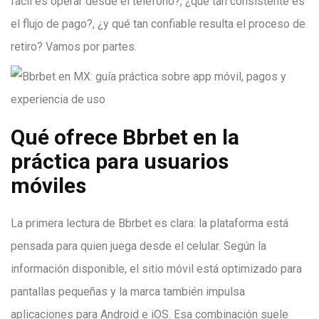
fácil es operar desde el teléfono?, ¿qué tan consistente es
el flujo de pago?, ¿y qué tan confiable resulta el proceso de
retiro? Vamos por partes.
Qué ofrece Bbrbet en la
práctica para usuarios
móviles
La primera lectura de Bbrbet es clara: la plataforma está
pensada para quien juega desde el celular. Según la
información disponible, el sitio móvil está optimizado para
pantallas pequeñas y la marca también impulsa
aplicaciones para Android e iOS. Esa combinación suele