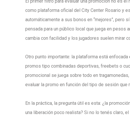
El primer filtro para evaluar una promoción no es el 
como plataforma oficial del City Center Rosario y es
automáticamente a sus bonos en “mejores”, pero sí d
pensada para un público local que juega en pesos a
cambia con facilidad y los jugadores suelen mirar 
Otro punto importante: la plataforma está enfocada
promos tipo combinadas deportivas, freebets o cuot
promocional se juega sobre todo en tragamonedas, m
evaluar la promo en función del tipo de sesión que
En la práctica, la pregunta útil es esta: ¿la promoci
una liberación poco realista? Si no lo tenés claro, 