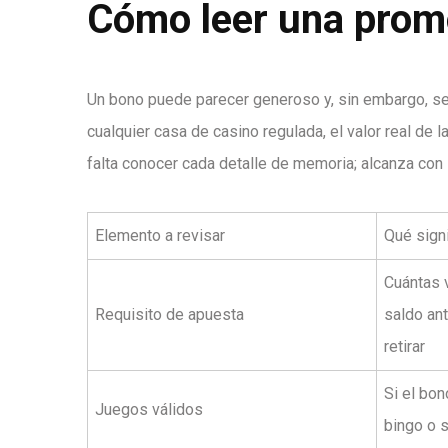
Cómo leer una promo
Un bono puede parecer generoso y, sin embargo, ser 
cualquier casa de casino regulada, el valor real de
falta conocer cada detalle de memoria; alcanza con 
Elemento a revisar
Qué signi
Cuántas 
Requisito de apuesta
saldo ant
retirar
Si el bon
Juegos válidos
bingo o s