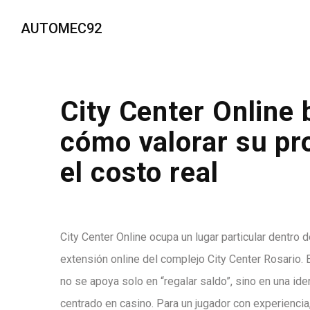
AUTOMEC92
City Center Online
cómo valorar su pro
el costo real
City Center Online ocupa un lugar particular dentro 
extensión online del complejo City Center Rosario.
no se apoya solo en “regalar saldo”, sino en una ide
centrado en casino. Para un jugador con experiencia