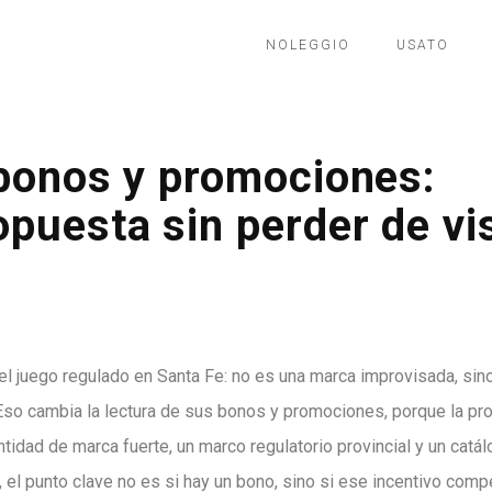
NOLEGGIO
USATO
 bonos y promociones:
puesta sin perder de vi
del juego regulado en Santa Fe: no es una marca improvisada, sino
 Eso cambia la lectura de sus bonos y promociones, porque la pr
ntidad de marca fuerte, un marco regulatorio provincial y un catá
, el punto clave no es si hay un bono, sino si ese incentivo com