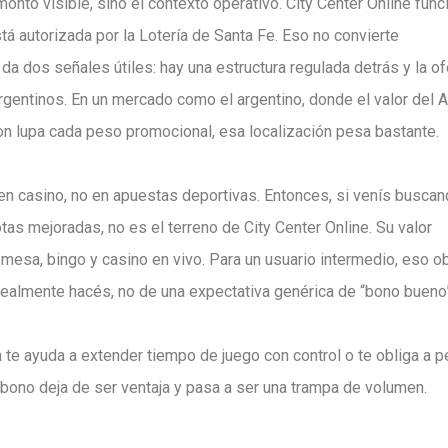
monto visible, sino el contexto operativo. City Center Online func
tá autorizada por la Lotería de Santa Fe. Eso no convierte
a dos señales útiles: hay una estructura regulada detrás y la of
rgentinos. En un mercado como el argentino, donde el valor del 
con lupa cada peso promocional, esa localización pesa bastante.
 en casino, no en apuestas deportivas. Entonces, si venís busca
as mejoradas, no es el terreno de City Center Online. Su valor
esa, bingo y casino en vivo. Para un usuario intermedio, eso ob
 realmente hacés, no de una expectativa genérica de “bono bueno”
ón te ayuda a extender tiempo de juego con control o te obliga a p
el bono deja de ser ventaja y pasa a ser una trampa de volumen.