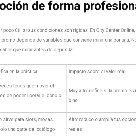
ción de forma profesion
poco útil si sus condiciones son rígidas. En City Center Online
 la promo depende de variables que conviene mirar una por una. N
saber qué mirar antes de depositar.
fica en la práctica
Impacto sobre el valor real
veces tenés que mover el
Muy alto: define si la promo es
es de poder liberar el bono o
o no
o sirve para slots, mesas,
Alto: reduce o amplía tus opcio
olo una parte del catálogo
reales