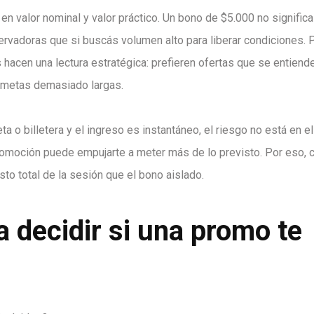
 valor nominal y valor práctico. Un bono de $5.000 no significa
rvadoras que si buscás volumen alto para liberar condiciones. P
s hacen una lectura estratégica: prefieren ofertas que se entiend
r metas demasiado largas.
eta o billetera y el ingreso es instantáneo, el riesgo no está en 
 promoción puede empujarte a meter más de lo previsto. Por eso,
osto total de la sesión que el bono aislado.
a decidir si una promo te