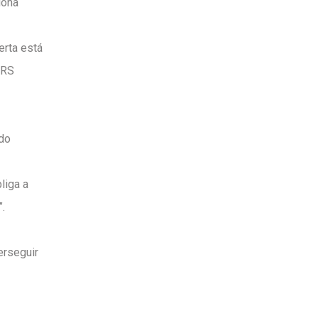
iona
erta está
ARS
ndo
liga a
.
erseguir