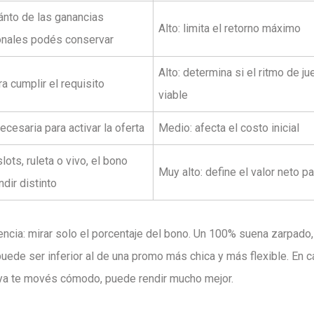
ánto de las ganancias
Alto: limita el retorno máximo
nales podés conservar
Alto: determina si el ritmo de j
a cumplir el requisito
viable
ecesaria para activar la oferta
Medio: afecta el costo inicial
slots, ruleta o vivo, el bono
Muy alto: define el valor neto p
dir distinto
ncia: mirar solo el porcentaje del bono. Un 100% suena zarpado,
uede ser inferior al de una promo más chica y más flexible. En 
 ya te movés cómodo, puede rendir mucho mejor.