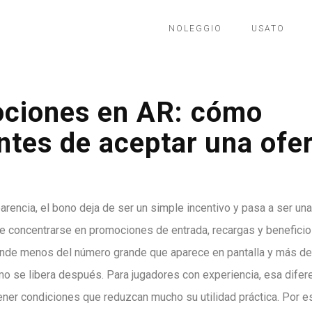
NOLEGGIO
USATO
ociones en AR: cómo
antes de aceptar una ofe
rencia, el bono deja de ser un simple incentivo y pasa a ser un
uele concentrarse en promociones de entrada, recargas y benefici
pende menos del número grande que aparece en pantalla y más de
mo se libera después. Para jugadores con experiencia, esa difer
tener condiciones que reduzcan mucho su utilidad práctica. Por e