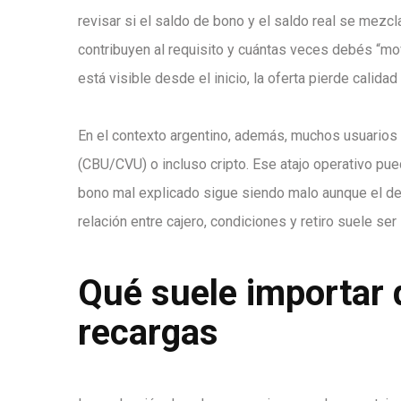
revisar si el saldo de bono y el saldo real se mezc
contribuyen al requisito y cuántas veces debés “mo
está visible desde el inicio, la oferta pierde calidad
En el contexto argentino, además, muchos usuarios 
(CBU/CVU) o incluso cripto. Ese atajo operativo pue
bono mal explicado sigue siendo malo aunque el dep
relación entre cajero, condiciones y retiro suele ser
Qué suele importar 
recargas