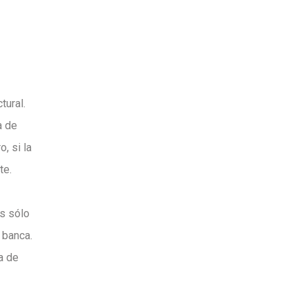
tural.
a de
, si la
te.
s sólo
 banca.
ta de