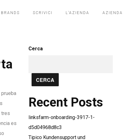
BRANDS
SCRIVICI
L’AZIENDA
AZIENDA
Cerca
rta
CERCA
a prueba
Recent Posts
os
 tres
linksfarm-onboarding-3917-1-
encia es
d5d04968d8c3
so
Tipico Kundensupport und