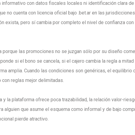
 informativo con datos fiscales locales ni identificación clara de
no cuenta con licencia oficial bajo .bet.ar en las jurisdiccione
 exista, pero sí cambia por completo el nivel de confianza con
a porque las promociones no se juzgan sólo por su diseño comer
ponde si el bono se cancela, si el cajero cambia la regla a mitad
forma amplia. Cuando las condiciones son genéricas, el equilibrio 
 con reglas mejor delimitadas.
a y la plataforma ofrece poca trazabilidad, la relación valor-ries
para alguien que asume el esquema como informal y de bajo comp
cional pierde atractivo.