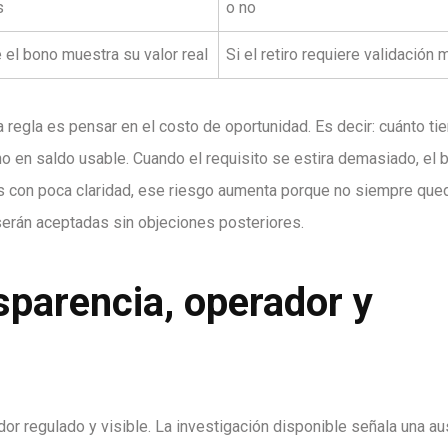
s
o no
 el bono muestra su valor real
Si el retiro requiere validación 
 regla es pensar en el costo de oportunidad. Es decir: cuánto ti
o en saldo usable. Cuando el requisito se estira demasiado, el 
ios con poca claridad, ese riesgo aumenta porque no siempre que
serán aceptadas sin objeciones posteriores.
nsparencia, operador y
r regulado y visible. La investigación disponible señala una a