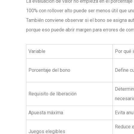
La evaluación de valor no empieza en el porcentaje 
100% con rollover alto puede ser menos útil que un
También conviene observar si el bono se asigna au
porque eso puede abrir margen para errores de com
Variable
Por qué 
Porcentaje del bono
Define cu
Determin
Requisito de liberación
necesari
Apuesta máxima
Evita an
Reduce el
Juegos elegibles