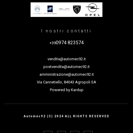
I nostri contatti
0974 823574
+39
vendita@automec92.it
postvendita@automec92.it
amministrazione@automec92.it
Via Cannetiello, 84043 Agropoli SA
Powered by
Kardup
Automec92 (C) 2024 ALL RIGHTS RESERVED