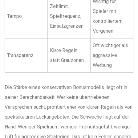
Wichtig für
Zeitlimit,
Spieler mit
Tempo
Spielfrequenz,
kontrolliertem
Einsatzgrenzen
Vorgehen
Oft wichtiger als
Klare Regeln
Transparenz
aggressive
statt Grauzonen
Werbung
Die Stärke eines konservativen Bonusmodells liegt oft in
seiner Berechenbarkeit. Wer keine übertriebenen
Versprechen sucht, profitiert eher von klaren Regeln als von
spektakulären Lockangeboten. Die Schwäche liegt auf der
Hand: Weniger Spielraum, weniger Freiheitsgefühl, weniger
Luft für aggressive Strategien. Das ist kein Fehler, sondern