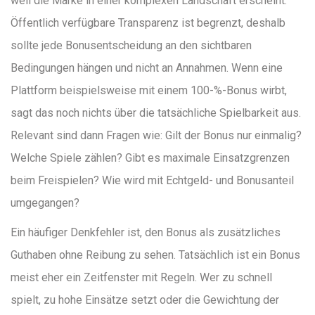
weil die Marke in einer komplexen Landschaft erscheint.
Öffentlich verfügbare Transparenz ist begrenzt, deshalb
sollte jede Bonusentscheidung an den sichtbaren
Bedingungen hängen und nicht an Annahmen. Wenn eine
Plattform beispielsweise mit einem 100-%-Bonus wirbt,
sagt das noch nichts über die tatsächliche Spielbarkeit aus.
Relevant sind dann Fragen wie: Gilt der Bonus nur einmalig?
Welche Spiele zählen? Gibt es maximale Einsatzgrenzen
beim Freispielen? Wie wird mit Echtgeld- und Bonusanteil
umgegangen?
Ein häufiger Denkfehler ist, den Bonus als zusätzliches
Guthaben ohne Reibung zu sehen. Tatsächlich ist ein Bonus
meist eher ein Zeitfenster mit Regeln. Wer zu schnell
spielt, zu hohe Einsätze setzt oder die Gewichtung der