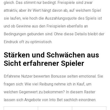
gleich. Das stimmt nur bedingt. Freispiele sind zwar
attraktiv, aber ihr Wert hängt davon ab, auf welchem Spiel
sie laufen, wie hoch die Auszahlungsquote des Spiels ist
und ob Gewinne aus den Freispielen ebenfalls an
Bedingungen gebunden sind. Ohne diese Details bleibt der
Eindruck oft zu optimistisch.
Stärken und Schwächen aus
Sicht erfahrener Spieler
Erfahrene Nutzer bewerten Bonusse selten emotional. Sie
fragen sich: Wie viel Reibung nehme ich in Kauf, um
welchen Gegenwert zu bekommen? In diesem Raster
lassen sich Angebote von Into Bet sachlich einordnen.