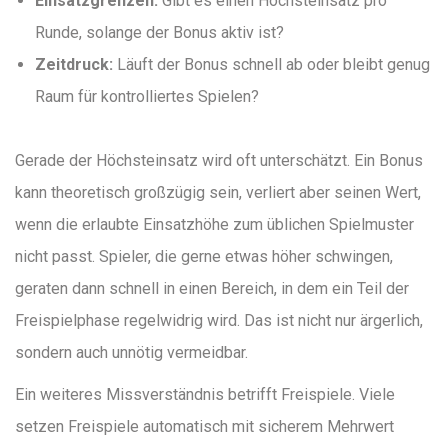
Einsatzgrenzen:
Gibt es einen Höchsteinsatz pro
Runde, solange der Bonus aktiv ist?
Zeitdruck:
Läuft der Bonus schnell ab oder bleibt genug
Raum für kontrolliertes Spielen?
Gerade der Höchsteinsatz wird oft unterschätzt. Ein Bonus
kann theoretisch großzügig sein, verliert aber seinen Wert,
wenn die erlaubte Einsatzhöhe zum üblichen Spielmuster
nicht passt. Spieler, die gerne etwas höher schwingen,
geraten dann schnell in einen Bereich, in dem ein Teil der
Freispielphase regelwidrig wird. Das ist nicht nur ärgerlich,
sondern auch unnötig vermeidbar.
Ein weiteres Missverständnis betrifft Freispiele. Viele
setzen Freispiele automatisch mit sicherem Mehrwert