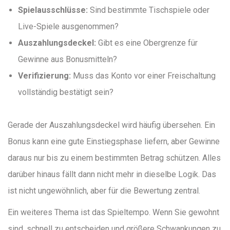
Spielausschlüsse:
Sind bestimmte Tischspiele oder
Live-Spiele ausgenommen?
Auszahlungsdeckel:
Gibt es eine Obergrenze für
Gewinne aus Bonusmitteln?
Verifizierung:
Muss das Konto vor einer Freischaltung
vollständig bestätigt sein?
Gerade der Auszahlungsdeckel wird häufig übersehen. Ein
Bonus kann eine gute Einstiegsphase liefern, aber Gewinne
daraus nur bis zu einem bestimmten Betrag schützen. Alles
darüber hinaus fällt dann nicht mehr in dieselbe Logik. Das
ist nicht ungewöhnlich, aber für die Bewertung zentral.
Ein weiteres Thema ist das Spieltempo. Wenn Sie gewohnt
sind, schnell zu entscheiden und größere Schwankungen zu