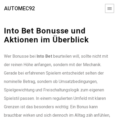
AUTOMEC92
Into Bet Bonusse und
Aktionen im Überblick
Wer Bonusse bei
Into Bet
beurteilen will, sollte nicht mit
der reinen Höhe anfangen, sondern mit der Mechanik.
Gerade bei erfahrenen Spielern entscheidet selten der
nominelle Betrag, sondern ob Umsatzbedingungen,
Spielgewichtung und Freischaltungslogik zum eigenen
Spielstil passen. In einem regulierten Umfeld mit klaren
Grenzen ist das besonders wichtig: Ein Bonus kann
brauchbar wirken und sich dennoch im Alltag zäh anfühlen,