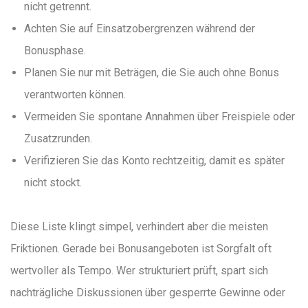
nicht getrennt.
Achten Sie auf Einsatzobergrenzen während der
Bonusphase.
Planen Sie nur mit Beträgen, die Sie auch ohne Bonus
verantworten können.
Vermeiden Sie spontane Annahmen über Freispiele oder
Zusatzrunden.
Verifizieren Sie das Konto rechtzeitig, damit es später
nicht stockt.
Diese Liste klingt simpel, verhindert aber die meisten
Friktionen. Gerade bei Bonusangeboten ist Sorgfalt oft
wertvoller als Tempo. Wer strukturiert prüft, spart sich
nachträgliche Diskussionen über gesperrte Gewinne oder