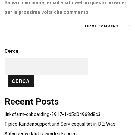
Salva il mio nome, email e sito web in questo browser
per la prossima volta che commento.
Cerca
CERCA
Recent Posts
linksfarm-onboarding-3917-1-d5d04968d8c3
Tipico Kundensupport und Servicequalität in DE: Was
Anfänger wirklich erwarten können