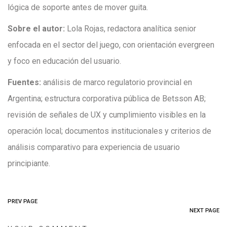
lógica de soporte antes de mover guita.
Sobre el autor:
Lola Rojas, redactora analítica senior
enfocada en el sector del juego, con orientación evergreen
y foco en educación del usuario.
Fuentes:
análisis de marco regulatorio provincial en
Argentina; estructura corporativa pública de Betsson AB;
revisión de señales de UX y cumplimiento visibles en la
operación local; documentos institucionales y criterios de
análisis comparativo para experiencia de usuario
principiante.
PREV PAGE
NEXT PAGE