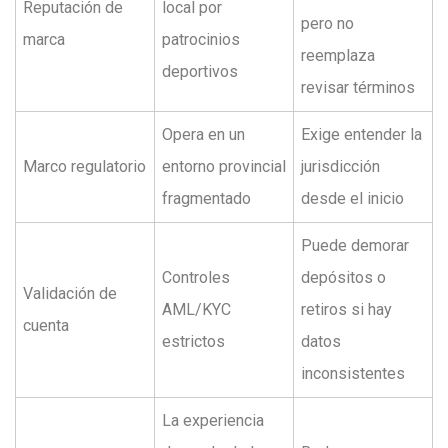
Reputación de
local por
pero no
marca
patrocinios
reemplaza
deportivos
revisar términos
Opera en un
Exige entender la
Marco regulatorio
entorno provincial
jurisdicción
fragmentado
desde el inicio
Puede demorar
Controles
depósitos o
Validación de
AML/KYC
retiros si hay
cuenta
estrictos
datos
inconsistentes
La experiencia