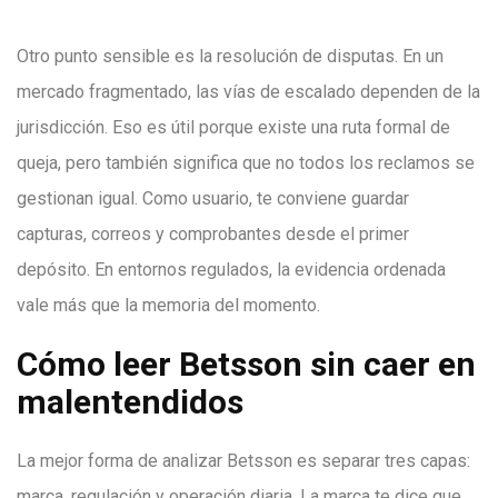
Otro punto sensible es la resolución de disputas. En un
mercado fragmentado, las vías de escalado dependen de la
jurisdicción. Eso es útil porque existe una ruta formal de
queja, pero también significa que no todos los reclamos se
gestionan igual. Como usuario, te conviene guardar
capturas, correos y comprobantes desde el primer
depósito. En entornos regulados, la evidencia ordenada
vale más que la memoria del momento.
Cómo leer Betsson sin caer en
malentendidos
La mejor forma de analizar Betsson es separar tres capas:
marca, regulación y operación diaria. La marca te dice que