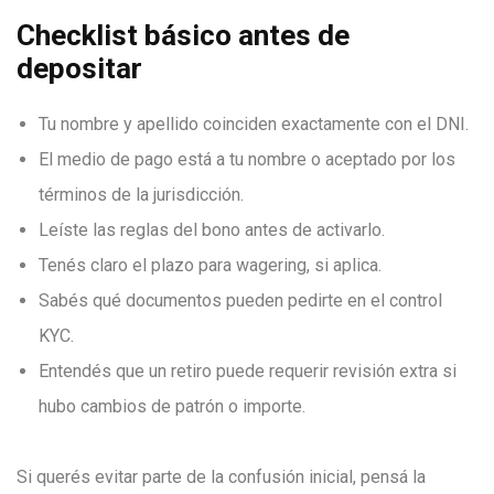
Checklist básico antes de
depositar
Tu nombre y apellido coinciden exactamente con el DNI.
El medio de pago está a tu nombre o aceptado por los
términos de la jurisdicción.
Leíste las reglas del bono antes de activarlo.
Tenés claro el plazo para wagering, si aplica.
Sabés qué documentos pueden pedirte en el control
KYC.
Entendés que un retiro puede requerir revisión extra si
hubo cambios de patrón o importe.
Si querés evitar parte de la confusión inicial, pensá la