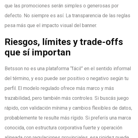
que las promociones serán simples o generosas por
defecto. No siempre es así. La transparencia de las reglas
pesa más que el impacto visual del banner.
Riesgos, límites y trade-offs
que sí importan
Betsson no es una plataforma “fácil” en el sentido informal
del término, y eso puede ser positivo o negativo según tu
perfil. El modelo regulado ofrece más marco y más
trazabilidad, pero también más controles. Si buscás juego
rápido, con validación mínima y cambios flexibles de datos,
probablemente te resulte más rígido. Si preferís una marca
conocida, con estructura corporativa fuerte y operación
alineada con regulaciones provinciales, esa rigidez puede