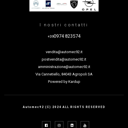
I nostri contatti
0974 823574
+39
vendita@automec92.it
postvendita@automec92.it
amministrazione@automec92.it
Via Cannetiello, 84043 Agropoli SA
Powered by
Kardup
Automec92 (C) 2024 ALL RIGHTS RESERVED