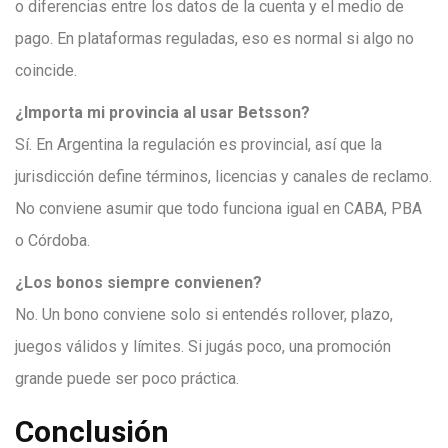
o diferencias entre los datos de la cuenta y el medio de
pago. En plataformas reguladas, eso es normal si algo no
coincide.
¿Importa mi provincia al usar Betsson?
Sí. En Argentina la regulación es provincial, así que la
jurisdicción define términos, licencias y canales de reclamo.
No conviene asumir que todo funciona igual en CABA, PBA
o Córdoba.
¿Los bonos siempre convienen?
No. Un bono conviene solo si entendés rollover, plazo,
juegos válidos y límites. Si jugás poco, una promoción
grande puede ser poco práctica.
Conclusión