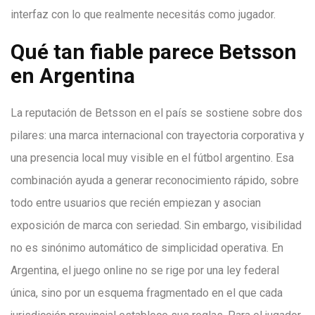
interfaz con lo que realmente necesitás como jugador.
Qué tan fiable parece Betsson
en Argentina
La reputación de Betsson en el país se sostiene sobre dos
pilares: una marca internacional con trayectoria corporativa y
una presencia local muy visible en el fútbol argentino. Esa
combinación ayuda a generar reconocimiento rápido, sobre
todo entre usuarios que recién empiezan y asocian
exposición de marca con seriedad. Sin embargo, visibilidad
no es sinónimo automático de simplicidad operativa. En
Argentina, el juego online no se rige por una ley federal
única, sino por un esquema fragmentado en el que cada