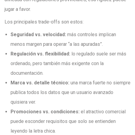
jugar a favor.
Los principales trade-offs son estos:
Seguridad vs. velocidad:
más controles implican
menos margen para operar “a las apuradas”.
Regulación vs. flexibilidad:
lo regulado suele ser más
ordenado, pero también más exigente con la
documentación.
Marca vs. detalle técnico:
una marca fuerte no siempre
publica todos los datos que un usuario avanzado
quisiera ver.
Promociones vs. condiciones:
el atractivo comercial
puede esconder requisitos que solo se entienden
leyendo la letra chica.