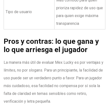
Más cómodo para quien
prioriza rapidez de uso que
Tipo de usuario
para quien exige máxima
transparencia
Pros y contras: lo que gana y
lo que arriesga el jugador
La manera más útil de evaluar Mex Lucky es por ventajas y
límites, no por slogans. Para un principiante, la facilidad de
uso puede ser un verdadero punto a favor. Para un jugador
más cuidadoso, esa facilidad no compensa por sí sola la
falta de claridad en temas sensibles como retiro,
verificación y letra pequeña.