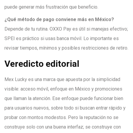
puede generar más frustración que beneficio.
¿Qué método de pago conviene más en México?
Depende de tu rutina. OXXO Pay es útil si manejas efectivo;
SPEI es práctico si usas banca móvil. Lo importante es
revisar tiempos, mínimos y posibles restricciones de retiro.
Veredicto editorial
Mex Lucky es una marca que apuesta por la simplicidad
visible: acceso móvil, enfoque en México y promociones
que llaman la atención. Ese enfoque puede funcionar bien
para usuarios nuevos, sobre todo si buscan entrar rápido y
probar con montos modestos. Pero la reputación no se
construye solo con una buena interfaz; se construye con