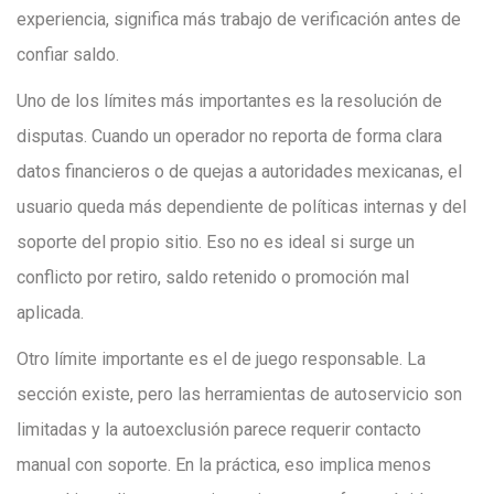
experiencia, significa más trabajo de verificación antes de
confiar saldo.
Uno de los límites más importantes es la resolución de
disputas. Cuando un operador no reporta de forma clara
datos financieros o de quejas a autoridades mexicanas, el
usuario queda más dependiente de políticas internas y del
soporte del propio sitio. Eso no es ideal si surge un
conflicto por retiro, saldo retenido o promoción mal
aplicada.
Otro límite importante es el de juego responsable. La
sección existe, pero las herramientas de autoservicio son
limitadas y la autoexclusión parece requerir contacto
manual con soporte. En la práctica, eso implica menos