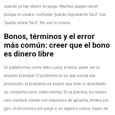
cuando ya hay dinero en juego. Muchas quejas nacen
porque el usuario confunde “puedo registrarme fácil” con
“puedo retirar fácil”. No son lo mismo.
Bonos, términos y el error
más común: creer que el bono
es dinero libre
En plataformas como Mex Lucky, el bono suele ser el
anzuelo principal. El problema no es que exista una
promoción; el problema es asumir que todo lo acreditado
se comporta como saldo normal. En la práctica, los bonos
casi siempre vienen con requisitos de apuesta, límites por
giro, restricciones por juego y, en algunos casos, topes de