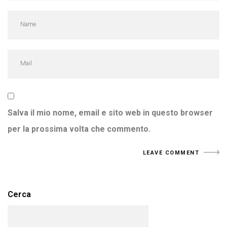
Salva il mio nome, email e sito web in questo browser
per la prossima volta che commento.
Cerca