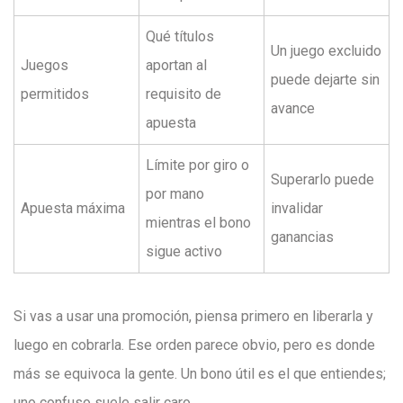
Qué títulos
Un juego excluido
Juegos
aportan al
puede dejarte sin
permitidos
requisito de
avance
apuesta
Límite por giro o
Superarlo puede
por mano
Apuesta máxima
invalidar
mientras el bono
ganancias
sigue activo
Si vas a usar una promoción, piensa primero en liberarla y
luego en cobrarla. Ese orden parece obvio, pero es donde
más se equivoca la gente. Un bono útil es el que entiendes;
uno confuso suele salir caro.