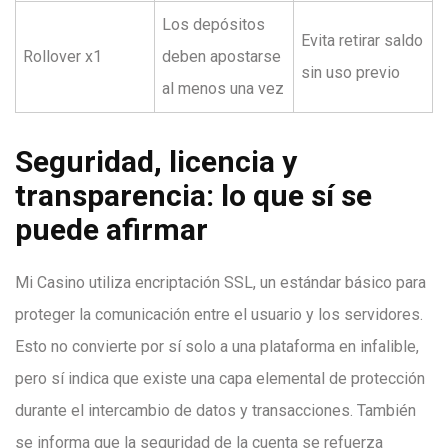
Los depósitos
Evita retirar saldo
Rollover x1
deben apostarse
sin uso previo
al menos una vez
Seguridad, licencia y
transparencia: lo que sí se
puede afirmar
Mi Casino utiliza encriptación SSL, un estándar básico para
proteger la comunicación entre el usuario y los servidores.
Esto no convierte por sí solo a una plataforma en infalible,
pero sí indica que existe una capa elemental de protección
durante el intercambio de datos y transacciones. También
se informa que la seguridad de la cuenta se refuerza