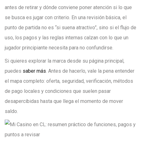
antes de retirar y dónde conviene poner atención si lo que
se busca es jugar con criterio. En una revisión básica, el
punto de partida no es “si suena atractivo”, sino si el flujo de
uso, los pagos y las reglas internas calzan con lo que un
jugador principiante necesita para no confundirse.
Si quieres explorar la marca desde su página principal,
puedes
saber más
. Antes de hacerlo, vale la pena entender
el mapa completo: oferta, seguridad, verificación, métodos
de pago locales y condiciones que suelen pasar
desapercibidas hasta que llega el momento de mover
saldo.