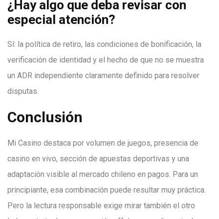
¿Hay algo que deba revisar con
especial atención?
Sí: la política de retiro, las condiciones de bonificación, la
verificación de identidad y el hecho de que no se muestra
un ADR independiente claramente definido para resolver
disputas.
Conclusión
Mi Casino destaca por volumen de juegos, presencia de
casino en vivo, sección de apuestas deportivas y una
adaptación visible al mercado chileno en pagos. Para un
principiante, esa combinación puede resultar muy práctica.
Pero la lectura responsable exige mirar también el otro