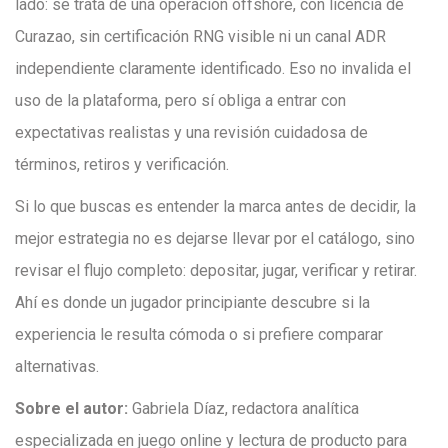
lado: se trata de una operación offshore, con licencia de
Curazao, sin certificación RNG visible ni un canal ADR
independiente claramente identificado. Eso no invalida el
uso de la plataforma, pero sí obliga a entrar con
expectativas realistas y una revisión cuidadosa de
términos, retiros y verificación.
Si lo que buscas es entender la marca antes de decidir, la
mejor estrategia no es dejarse llevar por el catálogo, sino
revisar el flujo completo: depositar, jugar, verificar y retirar.
Ahí es donde un jugador principiante descubre si la
experiencia le resulta cómoda o si prefiere comparar
alternativas.
Sobre el autor:
Gabriela Díaz, redactora analítica
especializada en juego online y lectura de producto para