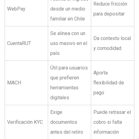
Reduce fricción
WebPay
desde un medio
para depositar
familiar en Chile
Se alinea con un
Da contexto local
CuentaRUT
uso masivo en el
y comodidad
país
Útil para usuarios
Aporta
que prefieren
MACH
flexibilidad de
herramientas
pago
digitales
Exige
Puede retrasar el
Verificación KYC
documentos
cobro si falta
antes del retiro
información