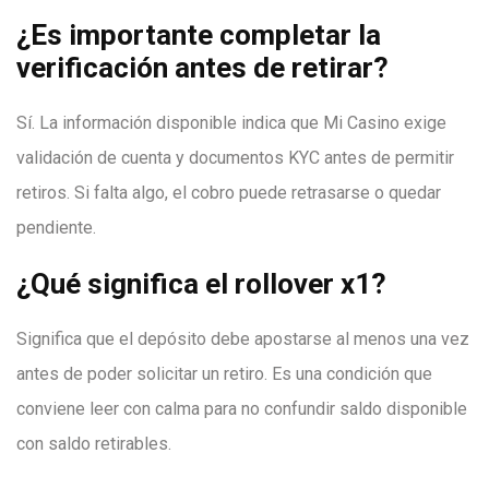
¿Es importante completar la
verificación antes de retirar?
Sí. La información disponible indica que Mi Casino exige
validación de cuenta y documentos KYC antes de permitir
retiros. Si falta algo, el cobro puede retrasarse o quedar
pendiente.
¿Qué significa el rollover x1?
Significa que el depósito debe apostarse al menos una vez
antes de poder solicitar un retiro. Es una condición que
conviene leer con calma para no confundir saldo disponible
con saldo retirables.