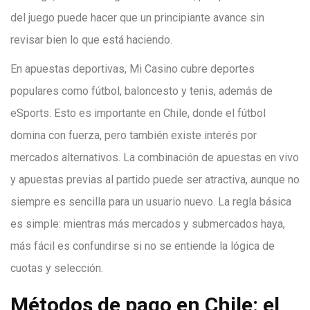
del juego puede hacer que un principiante avance sin
revisar bien lo que está haciendo.
En apuestas deportivas, Mi Casino cubre deportes
populares como fútbol, baloncesto y tenis, además de
eSports. Esto es importante en Chile, donde el fútbol
domina con fuerza, pero también existe interés por
mercados alternativos. La combinación de apuestas en vivo
y apuestas previas al partido puede ser atractiva, aunque no
siempre es sencilla para un usuario nuevo. La regla básica
es simple: mientras más mercados y submercados haya,
más fácil es confundirse si no se entiende la lógica de
cuotas y selección.
Métodos de pago en Chile: el