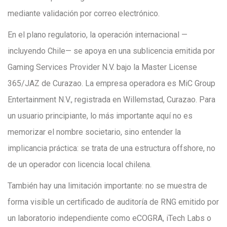
mediante validación por correo electrónico.
En el plano regulatorio, la operación internacional —
incluyendo Chile— se apoya en una sublicencia emitida por
Gaming Services Provider N.V. bajo la Master License
365/JAZ de Curazao. La empresa operadora es MiC Group
Entertainment N.V., registrada en Willemstad, Curazao. Para
un usuario principiante, lo más importante aquí no es
memorizar el nombre societario, sino entender la
implicancia práctica: se trata de una estructura offshore, no
de un operador con licencia local chilena.
También hay una limitación importante: no se muestra de
forma visible un certificado de auditoría de RNG emitido por
un laboratorio independiente como eCOGRA, iTech Labs o