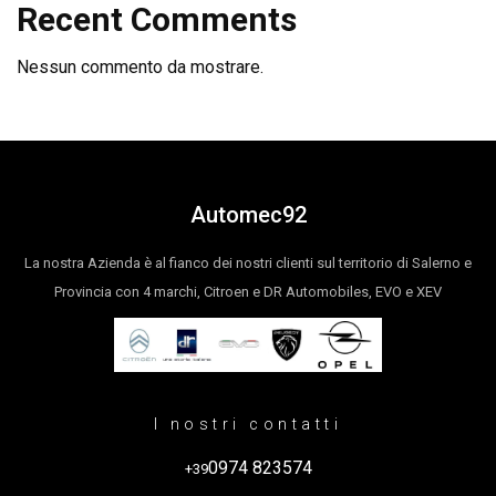
Recent Comments
Nessun commento da mostrare.
Automec92
La nostra Azienda è al fianco dei nostri clienti sul territorio di Salerno e
Provincia con 4 marchi, Citroen e DR Automobiles, EVO e XEV
I nostri contatti
0974 823574
+39