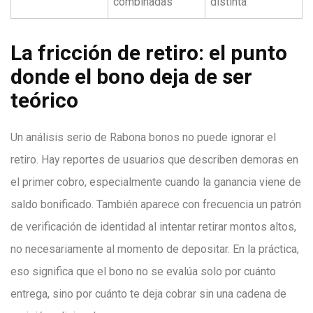
combinadas
distinta
La fricción de retiro: el punto
donde el bono deja de ser
teórico
Un análisis serio de Rabona bonos no puede ignorar el
retiro. Hay reportes de usuarios que describen demoras en
el primer cobro, especialmente cuando la ganancia viene de
saldo bonificado. También aparece con frecuencia un patrón
de verificación de identidad al intentar retirar montos altos,
no necesariamente al momento de depositar. En la práctica,
eso significa que el bono no se evalúa solo por cuánto
entrega, sino por cuánto te deja cobrar sin una cadena de