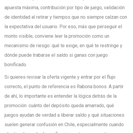
apuesta máxima, contribución por tipo de juego, validación
de identidad al retirar y tiempos que no siempre calzan con
la expectativa del usuario. Por eso, más que perseguir el
monto visible, conviene leer la promoción como un
mecanismo de riesgo: qué te exige, en qué te restringe y
dónde puede trabarse el saldo si ganas con juego
bonificado.
Si quieres revisar la oferta vigente y entrar por el flujo
correcto, el punto de referencia es Rabona bonos. A partir
de ahí, lo importante es entender la lógica detrás de la
promoción: cuánto del depósito queda amarrado, qué
juegos ayudan de verdad a liberar saldo y qué situaciones
suelen generar confusión en Chile, especialmente cuando