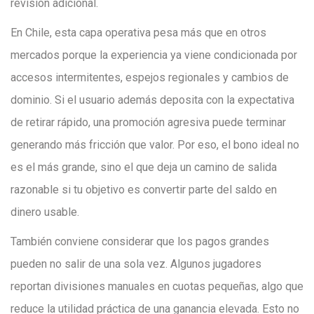
revisión adicional.
En Chile, esta capa operativa pesa más que en otros
mercados porque la experiencia ya viene condicionada por
accesos intermitentes, espejos regionales y cambios de
dominio. Si el usuario además deposita con la expectativa
de retirar rápido, una promoción agresiva puede terminar
generando más fricción que valor. Por eso, el bono ideal no
es el más grande, sino el que deja un camino de salida
razonable si tu objetivo es convertir parte del saldo en
dinero usable.
También conviene considerar que los pagos grandes
pueden no salir de una sola vez. Algunos jugadores
reportan divisiones manuales en cuotas pequeñas, algo que
reduce la utilidad práctica de una ganancia elevada. Esto no