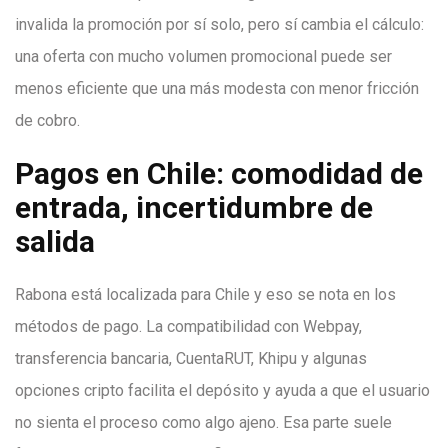
invalida la promoción por sí solo, pero sí cambia el cálculo:
una oferta con mucho volumen promocional puede ser
menos eficiente que una más modesta con menor fricción
de cobro.
Pagos en Chile: comodidad de
entrada, incertidumbre de
salida
Rabona está localizada para Chile y eso se nota en los
métodos de pago. La compatibilidad con Webpay,
transferencia bancaria, CuentaRUT, Khipu y algunas
opciones cripto facilita el depósito y ayuda a que el usuario
no sienta el proceso como algo ajeno. Esa parte suele