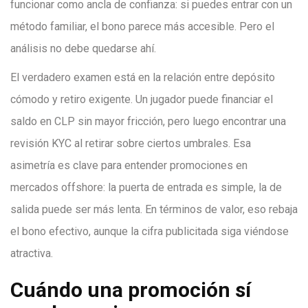
funcionar como ancla de confianza: si puedes entrar con un
método familiar, el bono parece más accesible. Pero el
análisis no debe quedarse ahí.
El verdadero examen está en la relación entre depósito
cómodo y retiro exigente. Un jugador puede financiar el
saldo en CLP sin mayor fricción, pero luego encontrar una
revisión KYC al retirar sobre ciertos umbrales. Esa
asimetría es clave para entender promociones en
mercados offshore: la puerta de entrada es simple, la de
salida puede ser más lenta. En términos de valor, eso rebaja
el bono efectivo, aunque la cifra publicitada siga viéndose
atractiva.
Cuándo una promoción sí