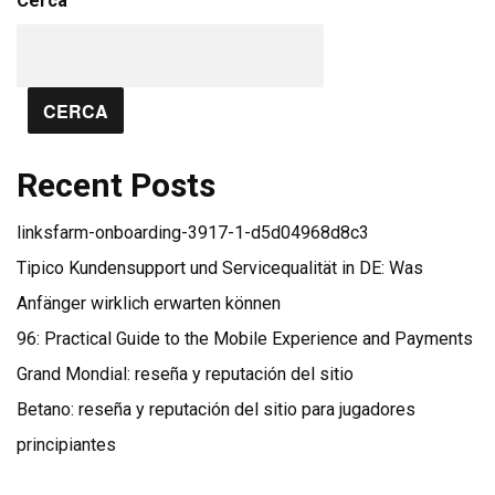
Cerca
CERCA
Recent Posts
linksfarm-onboarding-3917-1-d5d04968d8c3
Tipico Kundensupport und Servicequalität in DE: Was
Anfänger wirklich erwarten können
96: Practical Guide to the Mobile Experience and Payments
Grand Mondial: reseña y reputación del sitio
Betano: reseña y reputación del sitio para jugadores
principiantes