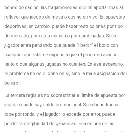
bonos de casino, las tragamonedas suelen aportar más al
rollover que juegos de mesa o casino en vivo. En apuestas
deportivas, en cambio, puede haber restricciones por tipo
de mercado, por cuota mínima o por combinadas. Si un
jugador entra pensando que puede “liberar” el bono con
cualquier apuesta, se expone a que el progreso avance
lento o que algunas jugadas no cuenten. En ese escenario,
el problema no es el bono en sí, sino la mala asignación del
bankroll.
La tercera regla es no sobrestimar el límite de apuesta por
jugada cuando hay saldo promocional. Si un bono trae un
tope por ronda, y el jugador lo excede por error, puede
perder la elegibilidad de ganancias. Esa es una de las