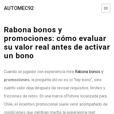
AUTOMEC92
Rabona bonos y
promociones: cómo evaluar
su valor real antes de activar
un bono
Cuando un jugador con experiencia mira
Rabona bonos
y
promociones
, la pregunta útil no es si “hay bono”, sino
cuánto valor deja después de revisar requisitos, límites y
fricciones de retiro. En una marca offshore localizada para
Chile, el incentivo promocional suele venir acompañado de
condiciones que cambian mucho la experiencia real: