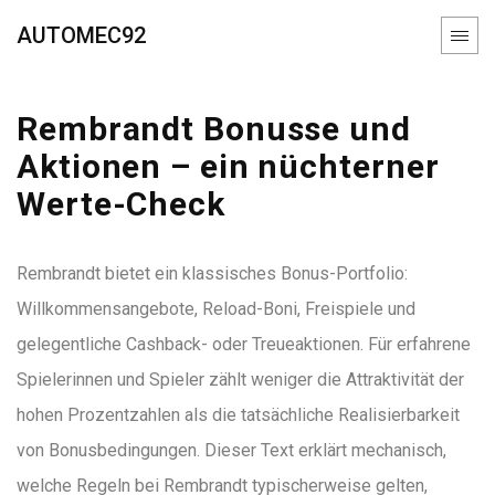
AUTOMEC92
Rembrandt Bonusse und
Aktionen – ein nüchterner
Werte-Check
Rembrandt bietet ein klassisches Bonus-Portfolio:
Willkommensangebote, Reload-Boni, Freispiele und
gelegentliche Cashback- oder Treueaktionen. Für erfahrene
Spielerinnen und Spieler zählt weniger die Attraktivität der
hohen Prozentzahlen als die tatsächliche Realisierbarkeit
von Bonusbedingungen. Dieser Text erklärt mechanisch,
welche Regeln bei Rembrandt typischerweise gelten,