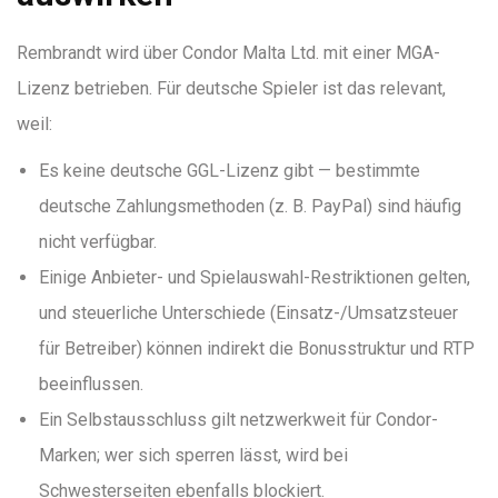
Rembrandt wird über Condor Malta Ltd. mit einer MGA-
Lizenz betrieben. Für deutsche Spieler ist das relevant,
weil:
Es keine deutsche GGL-Lizenz gibt — bestimmte
deutsche Zahlungsmethoden (z. B. PayPal) sind häufig
nicht verfügbar.
Einige Anbieter- und Spielauswahl-Restriktionen gelten,
und steuerliche Unterschiede (Einsatz-/Umsatzsteuer
für Betreiber) können indirekt die Bonusstruktur und RTP
beeinflussen.
Ein Selbstausschluss gilt netzwerkweit für Condor-
Marken; wer sich sperren lässt, wird bei
Schwesterseiten ebenfalls blockiert.