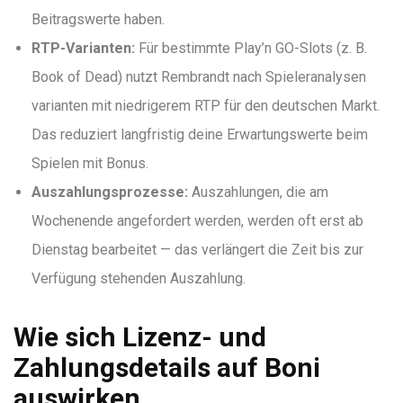
Beitragswerte haben.
RTP-Varianten:
Für bestimmte Play’n GO-Slots (z. B.
Book of Dead) nutzt Rembrandt nach Spieleranalysen
varianten mit niedrigerem RTP für den deutschen Markt.
Das reduziert langfristig deine Erwartungswerte beim
Spielen mit Bonus.
Auszahlungsprozesse:
Auszahlungen, die am
Wochenende angefordert werden, werden oft erst ab
Dienstag bearbeitet — das verlängert die Zeit bis zur
Verfügung stehenden Auszahlung.
Wie sich Lizenz- und
Zahlungsdetails auf Boni
auswirken