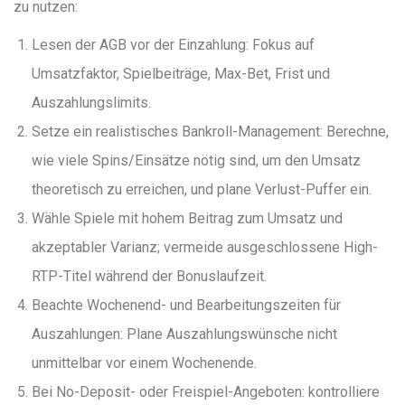
zu nutzen:
Lesen der AGB vor der Einzahlung: Fokus auf
Umsatzfaktor, Spielbeiträge, Max-Bet, Frist und
Auszahlungslimits.
Setze ein realistisches Bankroll-Management: Berechne,
wie viele Spins/Einsätze nötig sind, um den Umsatz
theoretisch zu erreichen, und plane Verlust-Puffer ein.
Wähle Spiele mit hohem Beitrag zum Umsatz und
akzeptabler Varianz; vermeide ausgeschlossene High-
RTP-Titel während der Bonuslaufzeit.
Beachte Wochenend- und Bearbeitungszeiten für
Auszahlungen: Plane Auszahlungswünsche nicht
unmittelbar vor einem Wochenende.
Bei No-Deposit- oder Freispiel-Angeboten: kontrolliere