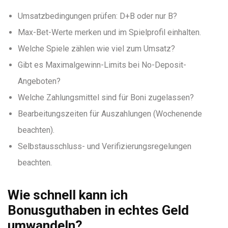
Umsatzbedingungen prüfen: D+B oder nur B?
Max-Bet-Werte merken und im Spielprofil einhalten.
Welche Spiele zählen wie viel zum Umsatz?
Gibt es Maximalgewinn-Limits bei No-Deposit-
Angeboten?
Welche Zahlungsmittel sind für Boni zugelassen?
Bearbeitungszeiten für Auszahlungen (Wochenende
beachten).
Selbstausschluss- und Verifizierungsregelungen
beachten.
Wie schnell kann ich
Bonusguthaben in echtes Geld
umwandeln?