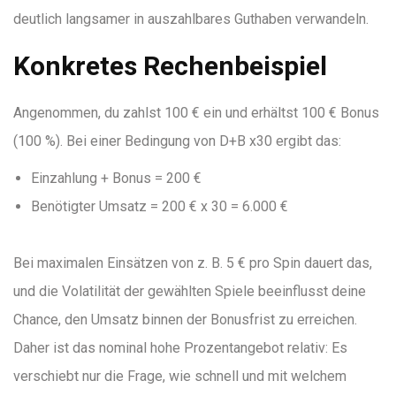
deutlich langsamer in auszahlbares Guthaben verwandeln.
Konkretes Rechenbeispiel
Angenommen, du zahlst 100 € ein und erhältst 100 € Bonus
(100 %). Bei einer Bedingung von D+B x30 ergibt das:
Einzahlung + Bonus = 200 €
Benötigter Umsatz = 200 € x 30 = 6.000 €
Bei maximalen Einsätzen von z. B. 5 € pro Spin dauert das,
und die Volatilität der gewählten Spiele beeinflusst deine
Chance, den Umsatz binnen der Bonusfrist zu erreichen.
Daher ist das nominal hohe Prozentangebot relativ: Es
verschiebt nur die Frage, wie schnell und mit welchem