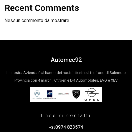
Recent Comments
Nessun commento da mostrare.
Automec92
La nostra Azienda è al fianco dei nostri clienti sul territorio di Salerno e
Provincia con 4 marchi, Citroen e DR Automobiles, EVO e XEV
I nostri contatti
0974 823574
+39