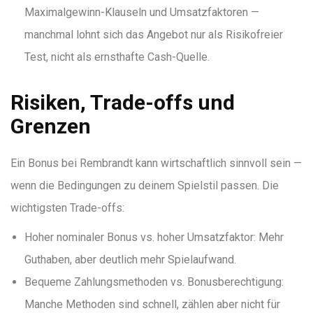
Maximalgewinn-Klauseln und Umsatzfaktoren —
manchmal lohnt sich das Angebot nur als Risikofreier
Test, nicht als ernsthafte Cash-Quelle.
Risiken, Trade-offs und
Grenzen
Ein Bonus bei Rembrandt kann wirtschaftlich sinnvoll sein —
wenn die Bedingungen zu deinem Spielstil passen. Die
wichtigsten Trade-offs:
Hoher nominaler Bonus vs. hoher Umsatzfaktor: Mehr
Guthaben, aber deutlich mehr Spielaufwand.
Bequeme Zahlungsmethoden vs. Bonusberechtigung:
Manche Methoden sind schnell, zählen aber nicht für