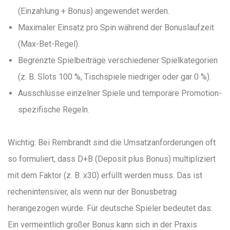
(Einzahlung + Bonus) angewendet werden.
Maximaler Einsatz pro Spin während der Bonuslaufzeit
(Max-Bet-Regel).
Begrenzte Spielbeiträge verschiedener Spielkategorien
(z. B. Slots 100 %, Tischspiele niedriger oder gar 0 %).
Ausschlüsse einzelner Spiele und temporäre Promotion-
spezifische Regeln.
Wichtig: Bei Rembrandt sind die Umsatzanforderungen oft
so formuliert, dass D+B (Deposit plus Bonus) multipliziert
mit dem Faktor (z. B. x30) erfüllt werden muss. Das ist
rechenintensiver, als wenn nur der Bonusbetrag
herangezogen würde. Für deutsche Spieler bedeutet das:
Ein vermeintlich großer Bonus kann sich in der Praxis