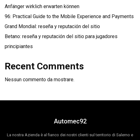
Anfänger wirklich erwarten können
96: Practical Guide to the Mobile Experience and Payments
Grand Mondial: reseña y reputación del sitio
Betano: reseña y reputación del sitio para jugadores
principiantes
Recent Comments
Nessun commento da mostrare.
Automec92
La nostra Azienda è al fianco dei nostri clienti sul territorio di Salerno e