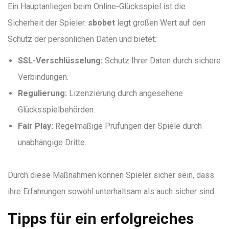
Ein Hauptanliegen beim Online-Glücksspiel ist die
Sicherheit der Spieler.
sbobet
legt großen Wert auf den
Schutz der persönlichen Daten und bietet:
SSL-Verschlüsselung:
Schutz Ihrer Daten durch sichere
Verbindungen.
Regulierung:
Lizenzierung durch angesehene
Glücksspielbehörden.
Fair Play:
Regelmäßige Prüfungen der Spiele durch
unabhängige Dritte.
Durch diese Maßnahmen können Spieler sicher sein, dass
ihre Erfahrungen sowohl unterhaltsam als auch sicher sind.
Tipps für ein erfolgreiches