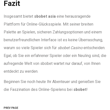
Fazit
Insgesamt bietet
sbobet asia
eine herausragende
Plattform für Online-Glücksspiele. Mit seiner breiten
Palette an Spielen, sicheren Zahlungsoptionen und einem
benutzerfreundlichen Interface ist es keine Überraschung,
warum so viele Spieler sich für
sbobet Casino
entscheiden.
Egal, ob Sie ein erfahrener Spieler oder ein Neuling sind, die
aufregende Welt von sbobet wartet nur darauf, von Ihnen
entdeckt zu werden.
Beginnen Sie noch heute Ihr Abenteuer und genießen Sie
die Faszination des Online-Spielens bei
sbobet
!
PREV PAGE