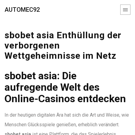
AUTOMEC92
sbobet asia Enthüllung der
verborgenen
Wettgeheimnisse im Netz
sbobet asia: Die
aufregende Welt des
Online-Casinos entdecken
In der heutigen digitalen Ära hat sich die Art und Weise, wie
Menschen Glücksspiele genießen, erheblich verändert.
sbobet asia
ist eine Plattform, die das Spielerlebnis