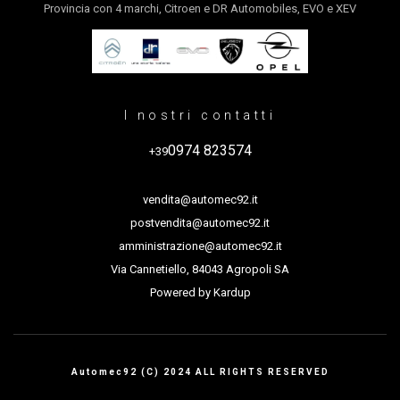
Provincia con 4 marchi, Citroen e DR Automobiles, EVO e XEV
I nostri contatti
0974 823574
+39
vendita@automec92.it
postvendita@automec92.it
amministrazione@automec92.it
Via Cannetiello, 84043 Agropoli SA
Powered by
Kardup
Automec92 (C) 2024 ALL RIGHTS RESERVED