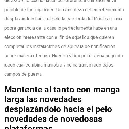
diez-20%, lo cual lo hacen de referente a una alternativa
posible de los jugadores. Una simpleza del entretenimiento
desplazándolo hacia el pelo la patologí­a del túnel carpiano
pobre ganancia de la casa lo perfectamente hace en una
elección interesante con el fin de aquellos que quieren
completar los instalaciones de apuesta de bonificación
sobre manera efectivo. Nuestro video póker serí­a segundo
juego cual combina maniobra y no ha transpirado bajos
campos de puesta.
️Mantente al tanto con manga
larga las novedades
desplazándolo hacia el pelo
novedades de novedosas
plataformas