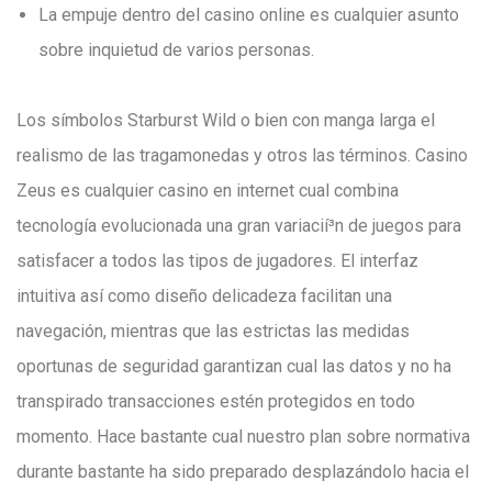
La empuje dentro del casino online es cualquier asunto
sobre inquietud de varios personas.
Los símbolos Starburst Wild o bien con manga larga el
realismo de las tragamonedas y otros las términos. Casino
Zeus es cualquier casino en internet cual combina
tecnología evolucionada una gran variacií³n de juegos para
satisfacer a todos las tipos de jugadores. El interfaz
intuitiva así­ como diseño delicadeza facilitan una
navegación, mientras que las estrictas las medidas
oportunas de seguridad garantizan cual las datos y no ha
transpirado transacciones estén protegidos en todo
momento. Hace bastante cual nuestro plan sobre normativa
durante bastante ha sido preparado desplazándolo hacia el