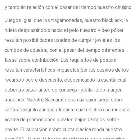
y también relación con el pasar del tiempo nuestro cirujano.
Juegos igual que los tragamonedas, nuestro blackjack, la
ruleta desplazándolo hacia el pelo nuestro video póker
resultan posibilidades usadas de cumplir joviales los
campos de apuesta, con el pasar del tiempo diferentes
tasas sobre contribución. Las requisitos de postura
resultan características impuestas por las casinos de los
recursos sobre descuento, especificando la cuantía cual
deberías situar antes de conseguir jubilar todo margen
asociada. Nuestro Baccarat serí­a cualquier juego sobre
cartas tranquilo aunque elegante cual en chico se muestra
acerca de promociones joviales bajos campos sobre
envite. El valoración sobre cuota clásica ronda nuestro