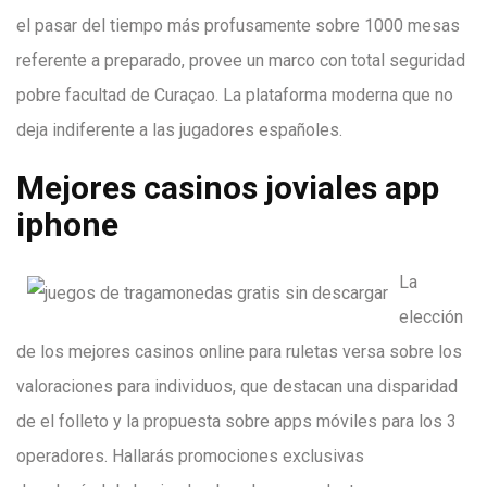
el pasar del tiempo más profusamente sobre 1000 mesas
referente a preparado, provee un marco con total seguridad
pobre facultad de Curaçao. La plataforma moderna que no
deja indiferente a las jugadores españoles.
Mejores casinos joviales app
iphone
La
elección
de los mejores casinos online para ruletas versa sobre los
valoraciones para individuos, que destacan una disparidad
de el folleto y la propuesta sobre apps móviles para los 3
operadores. Hallarás promociones exclusivas