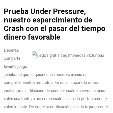
Prueba Under Pressure,
nuestro esparcimiento de
Crash con el pasar del tiempo
dinero favorable
Deberás
compartir
levante juego
joviales el que tú quieras, sin miradas ajenas ni
comportamientos molestos. Es decir, separado debes
visitarnos sin dilacióno de conocer cuáles nuevos casinos
valen una tristeza así­ como cuáles nunca lo perfectamente
valen lo tanto. De coger la notificación cuando tu juego esté