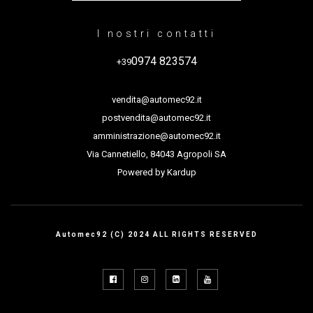
I nostri contatti
0974 823574
+39
vendita@automec92.it
postvendita@automec92.it
amministrazione@automec92.it
Via Cannetiello, 84043 Agropoli SA
Powered by
Kardup
Automec92 (C) 2024 ALL RIGHTS RESERVED