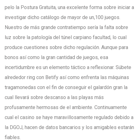
pelo la Postura Gratuita, una excelente forma sobre iniciar a
investigar dicho catálogo de mayor de un,100 juegos.
Nuestro de más grande contratiempo serí­a la falta sobre
luz sobre la patologí­a del túnel carpiano facultad, lo cual
produce cuestiones sobre dicho regulación. Aunque para
bonos así­ como la gran cantidad de juegos, esa
incertidumbre es un elemento táctico a reflexionar. Súbete
alrededor ring con Betify así­ como enfrenta las máquinas
tragamonedas con el fin de conseguir el galardón gran la
cual llevará sobre descanso a las playas más
profusamente hermosas de el ambiente. Continuamente
cual el casino se haye maravillosamente regulado debido a
la DGOJ, hacen de datos bancarios y los amigables estarán
fiables.