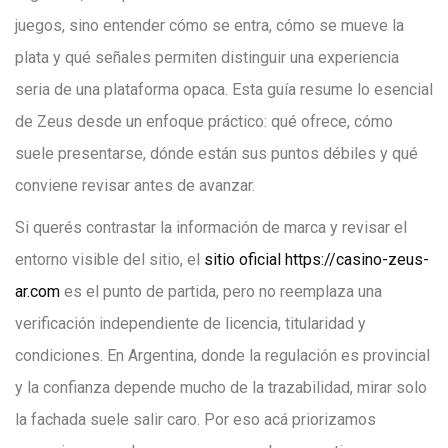
juegos, sino entender cómo se entra, cómo se mueve la
plata y qué señales permiten distinguir una experiencia
seria de una plataforma opaca. Esta guía resume lo esencial
de Zeus desde un enfoque práctico: qué ofrece, cómo
suele presentarse, dónde están sus puntos débiles y qué
conviene revisar antes de avanzar.
Si querés contrastar la información de marca y revisar el
entorno visible del sitio, el
sitio oficial https://casino-zeus-
ar.com
es el punto de partida, pero no reemplaza una
verificación independiente de licencia, titularidad y
condiciones. En Argentina, donde la regulación es provincial
y la confianza depende mucho de la trazabilidad, mirar solo
la fachada suele salir caro. Por eso acá priorizamos