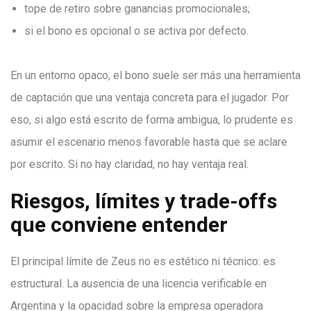
tope de retiro sobre ganancias promocionales;
si el bono es opcional o se activa por defecto.
En un entorno opaco, el bono suele ser más una herramienta
de captación que una ventaja concreta para el jugador. Por
eso, si algo está escrito de forma ambigua, lo prudente es
asumir el escenario menos favorable hasta que se aclare
por escrito. Si no hay claridad, no hay ventaja real.
Riesgos, límites y trade-offs
que conviene entender
El principal límite de Zeus no es estético ni técnico: es
estructural. La ausencia de una licencia verificable en
Argentina y la opacidad sobre la empresa operadora