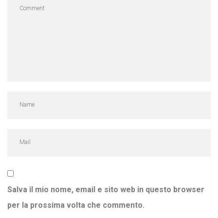
Salva il mio nome, email e sito web in questo browser
per la prossima volta che commento.