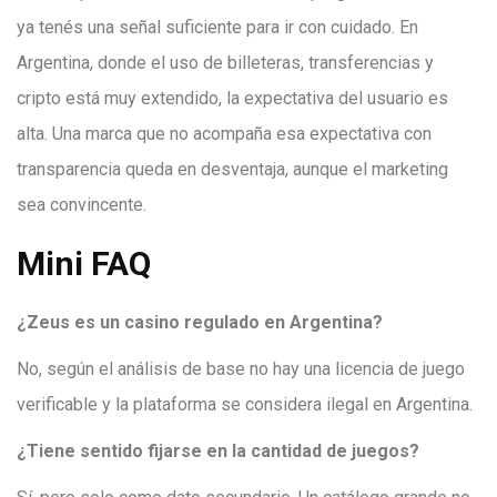
ya tenés una señal suficiente para ir con cuidado. En
Argentina, donde el uso de billeteras, transferencias y
cripto está muy extendido, la expectativa del usuario es
alta. Una marca que no acompaña esa expectativa con
transparencia queda en desventaja, aunque el marketing
sea convincente.
Mini FAQ
¿Zeus es un casino regulado en Argentina?
No, según el análisis de base no hay una licencia de juego
verificable y la plataforma se considera ilegal en Argentina.
¿Tiene sentido fijarse en la cantidad de juegos?