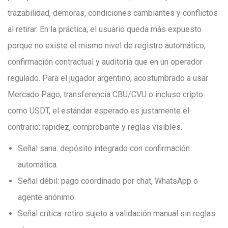
trazabilidad, demoras, condiciones cambiantes y conflictos
al retirar. En la práctica, el usuario queda más expuesto
porque no existe el mismo nivel de registro automático,
confirmación contractual y auditoría que en un operador
regulado. Para el jugador argentino, acostumbrado a usar
Mercado Pago, transferencia CBU/CVU o incluso cripto
como USDT, el estándar esperado es justamente el
contrario: rapidez, comprobante y reglas visibles.
Señal sana: depósito integrado con confirmación
automática.
Señal débil: pago coordinado por chat, WhatsApp o
agente anónimo.
Señal crítica: retiro sujeto a validación manual sin reglas