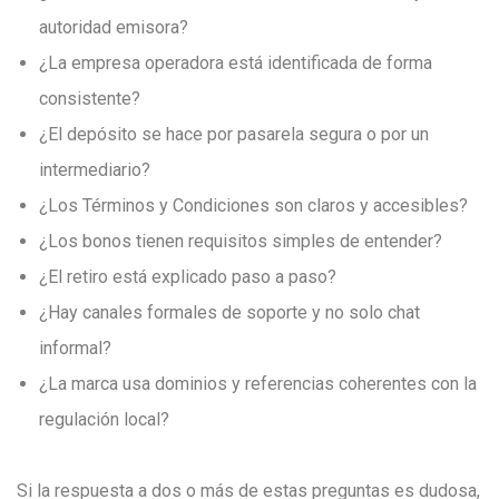
autoridad emisora?
¿La empresa operadora está identificada de forma
consistente?
¿El depósito se hace por pasarela segura o por un
intermediario?
¿Los Términos y Condiciones son claros y accesibles?
¿Los bonos tienen requisitos simples de entender?
¿El retiro está explicado paso a paso?
¿Hay canales formales de soporte y no solo chat
informal?
¿La marca usa dominios y referencias coherentes con la
regulación local?
Si la respuesta a dos o más de estas preguntas es dudosa,