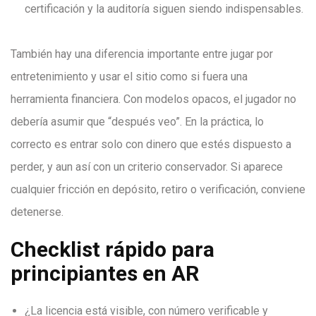
certificación y la auditoría siguen siendo indispensables.
También hay una diferencia importante entre jugar por
entretenimiento y usar el sitio como si fuera una
herramienta financiera. Con modelos opacos, el jugador no
debería asumir que “después veo”. En la práctica, lo
correcto es entrar solo con dinero que estés dispuesto a
perder, y aun así con un criterio conservador. Si aparece
cualquier fricción en depósito, retiro o verificación, conviene
detenerse.
Checklist rápido para
principiantes en AR
¿La licencia está visible, con número verificable y