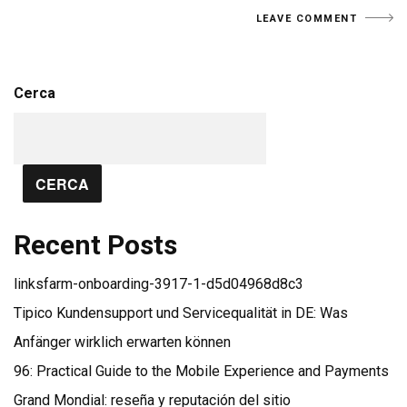
Cerca
CERCA
Recent Posts
linksfarm-onboarding-3917-1-d5d04968d8c3
Tipico Kundensupport und Servicequalität in DE: Was
Anfänger wirklich erwarten können
96: Practical Guide to the Mobile Experience and Payments
Grand Mondial: reseña y reputación del sitio