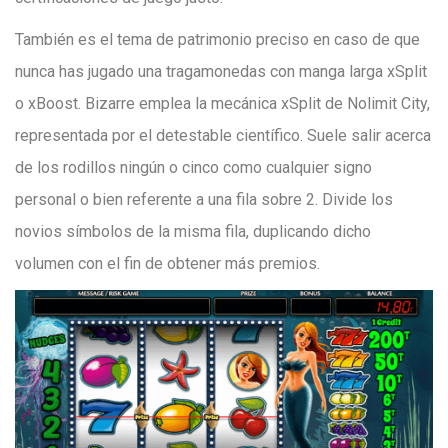
También es el tema de patrimonio preciso en caso de que
nunca has jugado una tragamonedas con manga larga xSplit
o xBoost. Bizarre emplea la mecánica xSplit de Nolimit City,
representada por el detestable científico. Suele salir acerca
de los rodillos ningún o cinco como cualquier signo
personal o bien referente a una fila sobre 2. Divide los
novios símbolos de la misma fila, duplicando dicho
volumen con el fin de obtener más premios.