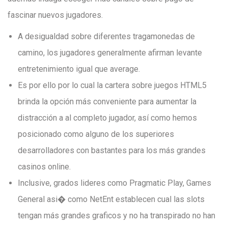
fascinar nuevos jugadores.
A desigualdad sobre diferentes tragamonedas de
camino, los jugadores generalmente afirman levante
entretenimiento igual que average.
Es por ello por lo cual la cartera sobre juegos HTML5
brinda la opción más conveniente para aumentar la
distracción a al completo jugador, así­ como hemos
posicionado como alguno de los superiores
desarrolladores con bastantes para los más grandes
casinos online.
Inclusive, grados lideres como Pragmatic Play, Games
General asi� como NetEnt establecen cual las slots
tengan más grandes graficos y no ha transpirado no han