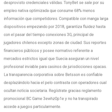
desprovisto credenciales válidas. TonyBet se sale por su
empleo nativa optimizada que consume 68% menos
información que competidores. Compatible con manga larga
dispositivos empezando por 2018, garantiza fluidez hasta
con el pasar del tiempo conexiones 3G, principal de
jugadores chilenos excepto zonas de ciudad. Sus reportes
financieros públicos y posee normativo referente a
mercados estrictos igual que Suecia aseguran un nivel
profesional inviable para casinos de jurisdicciones opacas.
La transparencia corporativa sobre Betsson es confiable
desplazándolo hacia el pelo contrasta con operadores cual
ocultan noticia societaria. Regístrate gracias reglamento
promocional BC Game 3ewhz0p1e y no ha transpirado
accede a juegos particularmente.