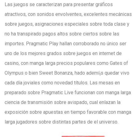
Las juegos se caracterizan para presentar gráficos
atractivos, con sonidos envolventes, excelentes mecánicas
sobre juegos, asignaciones especiales sobre toda clase y
no ha transpirado pagos altos sobre ciertos sobre las
importes. Pragmatic Play hallan corroborado no único ser
uno de los mejores grados sobre juegos en internet de
casino, con manga larga precios populares como Gates of
Olympus o bien Sweet Bonanza, hado ademí¡s quedar vivo
cada día joviales como novedad títulos. Las mesas en
preparado sobre Pragmatic Live funcionan con manga larga
ciencia de transmisión sobre avispado, cual enlazan la
exposición sobre apuestas en tiempo favorable con manga
larga jugadores sobre distintas partes de el universo.