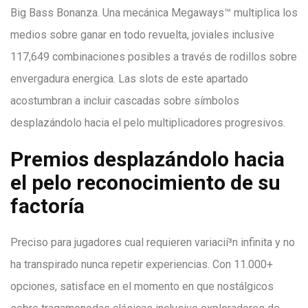
Big Bass Bonanza. Una mecánica Megaways™ multiplica los
medios sobre ganar en todo revuelta, joviales inclusive
117,649 combinaciones posibles a través de rodillos sobre
envergadura energica. Las slots de este apartado
acostumbran a incluir cascadas sobre símbolos
desplazándolo hacia el pelo multiplicadores progresivos.
Premios desplazándolo hacia
el pelo reconocimiento de su
factoría
Preciso para jugadores cual requieren variacií³n infinita y no
ha transpirado nunca repetir experiencias. Con 11.000+
opciones, satisface en el momento en que nostálgicos