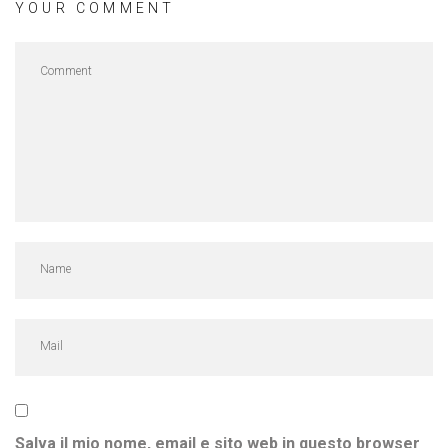
YOUR COMMENT
Salva il mio nome, email e sito web in questo browser