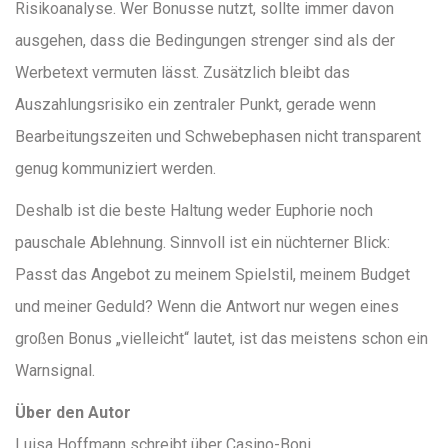
Risikoanalyse. Wer Bonusse nutzt, sollte immer davon
ausgehen, dass die Bedingungen strenger sind als der
Werbetext vermuten lässt. Zusätzlich bleibt das
Auszahlungsrisiko ein zentraler Punkt, gerade wenn
Bearbeitungszeiten und Schwebephasen nicht transparent
genug kommuniziert werden.
Deshalb ist die beste Haltung weder Euphorie noch
pauschale Ablehnung. Sinnvoll ist ein nüchterner Blick:
Passt das Angebot zu meinem Spielstil, meinem Budget
und meiner Geduld? Wenn die Antwort nur wegen eines
großen Bonus „vielleicht“ lautet, ist das meistens schon ein
Warnsignal.
Über den Autor
Luisa Hoffmann schreibt über Casino-Boni,