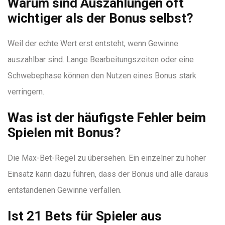
Warum sind Auszahlungen oft
wichtiger als der Bonus selbst?
Weil der echte Wert erst entsteht, wenn Gewinne
auszahlbar sind. Lange Bearbeitungszeiten oder eine
Schwebephase können den Nutzen eines Bonus stark
verringern.
Was ist der häufigste Fehler beim
Spielen mit Bonus?
Die Max-Bet-Regel zu übersehen. Ein einzelner zu hoher
Einsatz kann dazu führen, dass der Bonus und alle daraus
entstandenen Gewinne verfallen.
Ist 21 Bets für Spieler aus