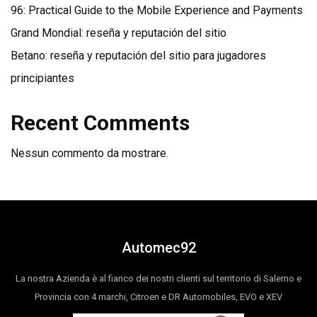
96: Practical Guide to the Mobile Experience and Payments
Grand Mondial: reseña y reputación del sitio
Betano: reseña y reputación del sitio para jugadores
principiantes
Recent Comments
Nessun commento da mostrare.
Automec92
La nostra Azienda è al fianco dei nostri clienti sul territorio di Salerno e
Provincia con 4 marchi, Citroen e DR Automobiles, EVO e XEV