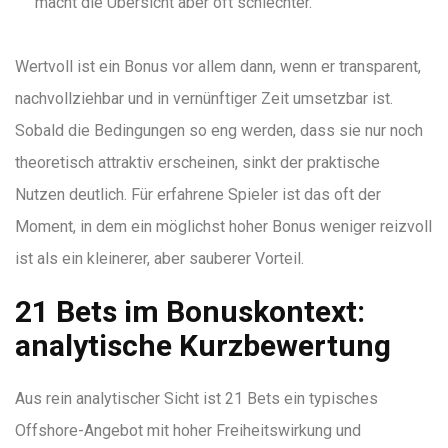
macht die Übersicht aber oft schlechter.
Wertvoll ist ein Bonus vor allem dann, wenn er transparent,
nachvollziehbar und in vernünftiger Zeit umsetzbar ist.
Sobald die Bedingungen so eng werden, dass sie nur noch
theoretisch attraktiv erscheinen, sinkt der praktische
Nutzen deutlich. Für erfahrene Spieler ist das oft der
Moment, in dem ein möglichst hoher Bonus weniger reizvoll
ist als ein kleinerer, aber sauberer Vorteil.
21 Bets im Bonuskontext:
analytische Kurzbewertung
Aus rein analytischer Sicht ist 21 Bets ein typisches
Offshore-Angebot mit hoher Freiheitswirkung und