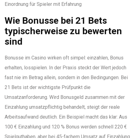
Wie Bonusse bei 21 Bets
typischerweise zu bewerten
sind
Bonusse im Casino wirken oft simpel: einzahlen, Bonus
erhalten, losspielen. In der Praxis steckt der Wert jedoch
fast nie im Betrag allein, sondern in den Bedingungen. Bei
21 Bets ist der wichtigste Prüfpunkt die
Umsatzanforderung. Wird Bonusgeld zusammen mit der
Einzahlung umsatzpflichtig behandelt, steigt der reale
Arbeitsaufwand deutlich. Ein Beispiel macht das klar: Aus
100 € Einzahlung und 120 % Bonus werden schnell 220 €
Spielguthaben, aber bei 45-fachem Umsatz auf Einzahlung