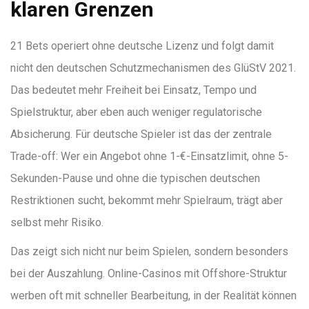
klaren Grenzen
21 Bets operiert ohne deutsche Lizenz und folgt damit
nicht den deutschen Schutzmechanismen des GlüStV 2021.
Das bedeutet mehr Freiheit bei Einsatz, Tempo und
Spielstruktur, aber eben auch weniger regulatorische
Absicherung. Für deutsche Spieler ist das der zentrale
Trade-off: Wer ein Angebot ohne 1-€-Einsatzlimit, ohne 5-
Sekunden-Pause und ohne die typischen deutschen
Restriktionen sucht, bekommt mehr Spielraum, trägt aber
selbst mehr Risiko.
Das zeigt sich nicht nur beim Spielen, sondern besonders
bei der Auszahlung. Online-Casinos mit Offshore-Struktur
werben oft mit schneller Bearbeitung, in der Realität können