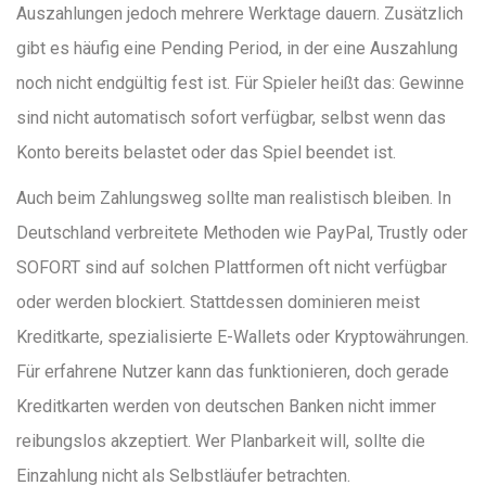
Auszahlungen jedoch mehrere Werktage dauern. Zusätzlich
gibt es häufig eine Pending Period, in der eine Auszahlung
noch nicht endgültig fest ist. Für Spieler heißt das: Gewinne
sind nicht automatisch sofort verfügbar, selbst wenn das
Konto bereits belastet oder das Spiel beendet ist.
Auch beim Zahlungsweg sollte man realistisch bleiben. In
Deutschland verbreitete Methoden wie PayPal, Trustly oder
SOFORT sind auf solchen Plattformen oft nicht verfügbar
oder werden blockiert. Stattdessen dominieren meist
Kreditkarte, spezialisierte E-Wallets oder Kryptowährungen.
Für erfahrene Nutzer kann das funktionieren, doch gerade
Kreditkarten werden von deutschen Banken nicht immer
reibungslos akzeptiert. Wer Planbarkeit will, sollte die
Einzahlung nicht als Selbstläufer betrachten.