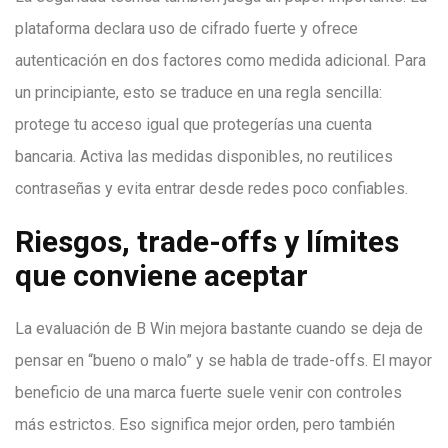
plataforma declara uso de cifrado fuerte y ofrece
autenticación en dos factores como medida adicional. Para
un principiante, esto se traduce en una regla sencilla:
protege tu acceso igual que protegerías una cuenta
bancaria. Activa las medidas disponibles, no reutilices
contraseñas y evita entrar desde redes poco confiables.
Riesgos, trade-offs y límites
que conviene aceptar
La evaluación de B Win mejora bastante cuando se deja de
pensar en “bueno o malo” y se habla de trade-offs. El mayor
beneficio de una marca fuerte suele venir con controles
más estrictos. Eso significa mejor orden, pero también