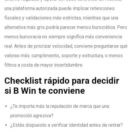
una plataforma autorizada puede implicar retenciones
fiscales y validaciones más estrictas, mientras que una
alternativa más gris podría parecer menos burocrática. Pero
menos burocracia no siempre significa más conveniencia
real. Antes de priorizar velocidad, conviene preguntarse qué
valoras más: cumplimiento, soporte y estructura, o menos
filtros a costa de mayor incertidumbre.
Checklist rápido para decidir
si B Win te conviene
¿Te importa más la reputación de marca que una
promoción agresiva?
¿Estás dispuesto a verificar identidad antes de retirar?