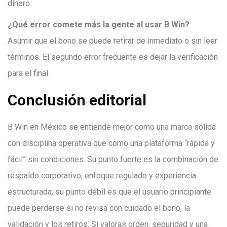
dinero.
¿Qué error comete más la gente al usar B Win?
Asumir que el bono se puede retirar de inmediato o sin leer
términos. El segundo error frecuente es dejar la verificación
para el final.
Conclusión editorial
B Win en México se entiende mejor como una marca sólida
con disciplina operativa que como una plataforma “rápida y
fácil” sin condiciones. Su punto fuerte es la combinación de
respaldo corporativo, enfoque regulado y experiencia
estructurada; su punto débil es que el usuario principiante
puede perderse si no revisa con cuidado el bono, la
validación y los retiros. Si valoras orden, seguridad y una