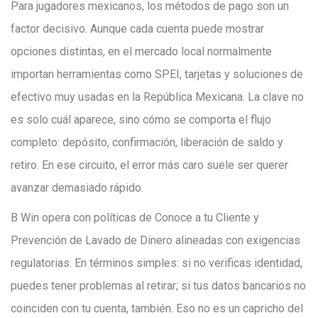
Para jugadores mexicanos, los métodos de pago son un
factor decisivo. Aunque cada cuenta puede mostrar
opciones distintas, en el mercado local normalmente
importan herramientas como SPEI, tarjetas y soluciones de
efectivo muy usadas en la República Mexicana. La clave no
es solo cuál aparece, sino cómo se comporta el flujo
completo: depósito, confirmación, liberación de saldo y
retiro. En ese circuito, el error más caro suele ser querer
avanzar demasiado rápido.
B Win opera con políticas de Conoce a tu Cliente y
Prevención de Lavado de Dinero alineadas con exigencias
regulatorias. En términos simples: si no verificas identidad,
puedes tener problemas al retirar; si tus datos bancarios no
coinciden con tu cuenta, también. Eso no es un capricho del