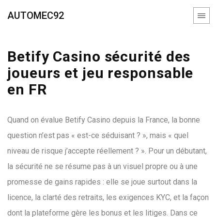
AUTOMEC92
Betify Casino sécurité des
joueurs et jeu responsable
en FR
Quand on évalue Betify Casino depuis la France, la bonne
question n’est pas « est-ce séduisant ? », mais « quel
niveau de risque j’accepte réellement ? ». Pour un débutant,
la sécurité ne se résume pas à un visuel propre ou à une
promesse de gains rapides : elle se joue surtout dans la
licence, la clarté des retraits, les exigences KYC, et la façon
dont la plateforme gère les bonus et les litiges. Dans ce