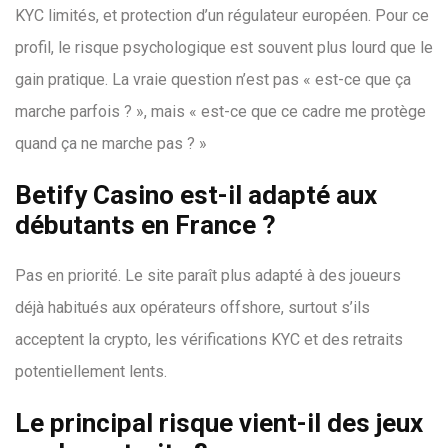
KYC limités, et protection d’un régulateur européen. Pour ce
profil, le risque psychologique est souvent plus lourd que le
gain pratique. La vraie question n’est pas « est-ce que ça
marche parfois ? », mais « est-ce que ce cadre me protège
quand ça ne marche pas ? »
Betify Casino est-il adapté aux
débutants en France ?
Pas en priorité. Le site paraît plus adapté à des joueurs
déjà habitués aux opérateurs offshore, surtout s’ils
acceptent la crypto, les vérifications KYC et des retraits
potentiellement lents.
Le principal risque vient-il des jeux