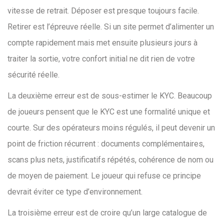
vitesse de retrait. Déposer est presque toujours facile.
Retirer est l’épreuve réelle. Si un site permet d’alimenter un
compte rapidement mais met ensuite plusieurs jours à
traiter la sortie, votre confort initial ne dit rien de votre
sécurité réelle.
La deuxième erreur est de sous-estimer le KYC. Beaucoup
de joueurs pensent que le KYC est une formalité unique et
courte. Sur des opérateurs moins régulés, il peut devenir un
point de friction récurrent : documents complémentaires,
scans plus nets, justificatifs répétés, cohérence de nom ou
de moyen de paiement. Le joueur qui refuse ce principe
devrait éviter ce type d’environnement.
La troisième erreur est de croire qu’un large catalogue de