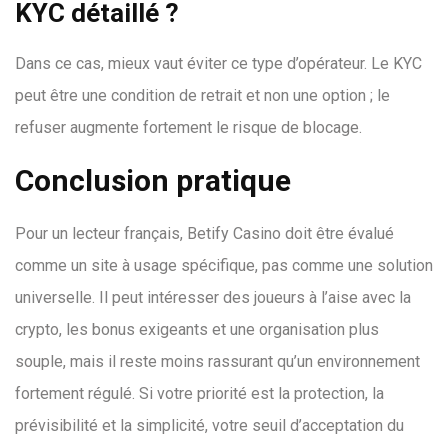
KYC détaillé ?
Dans ce cas, mieux vaut éviter ce type d’opérateur. Le KYC
peut être une condition de retrait et non une option ; le
refuser augmente fortement le risque de blocage.
Conclusion pratique
Pour un lecteur français, Betify Casino doit être évalué
comme un site à usage spécifique, pas comme une solution
universelle. Il peut intéresser des joueurs à l’aise avec la
crypto, les bonus exigeants et une organisation plus
souple, mais il reste moins rassurant qu’un environnement
fortement régulé. Si votre priorité est la protection, la
prévisibilité et la simplicité, votre seuil d’acceptation du