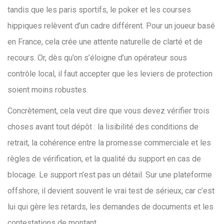
tandis que les paris sportifs, le poker et les courses
hippiques relèvent d’un cadre différent. Pour un joueur basé
en France, cela crée une attente naturelle de clarté et de
recours. Or, dès qu’on s’éloigne d’un opérateur sous
contrôle local, il faut accepter que les leviers de protection
soient moins robustes.
Concrètement, cela veut dire que vous devez vérifier trois
choses avant tout dépôt : la lisibilité des conditions de
retrait, la cohérence entre la promesse commerciale et les
règles de vérification, et la qualité du support en cas de
blocage. Le support n’est pas un détail. Sur une plateforme
offshore, il devient souvent le vrai test de sérieux, car c’est
lui qui gère les retards, les demandes de documents et les
contestations de montant.