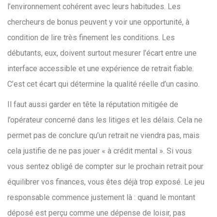
l’environnement cohérent avec leurs habitudes. Les
chercheurs de bonus peuvent y voir une opportunité, à
condition de lire très finement les conditions. Les
débutants, eux, doivent surtout mesurer l’écart entre une
interface accessible et une expérience de retrait fiable.
C’est cet écart qui détermine la qualité réelle d’un casino.
Il faut aussi garder en tête la réputation mitigée de
l’opérateur concerné dans les litiges et les délais. Cela ne
permet pas de conclure qu’un retrait ne viendra pas, mais
cela justifie de ne pas jouer « à crédit mental ». Si vous
vous sentez obligé de compter sur le prochain retrait pour
équilibrer vos finances, vous êtes déjà trop exposé. Le jeu
responsable commence justement là : quand le montant
déposé est perçu comme une dépense de loisir, pas