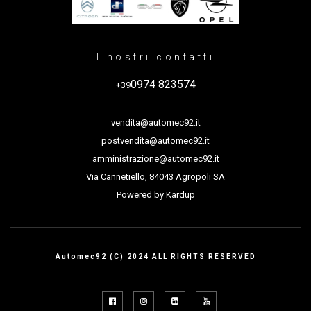
I nostri contatti
0974 823574
+39
vendita@automec92.it
postvendita@automec92.it
amministrazione@automec92.it
Via Cannetiello, 84043 Agropoli SA
Powered by
Kardup
Automec92 (C) 2024 ALL RIGHTS RESERVED