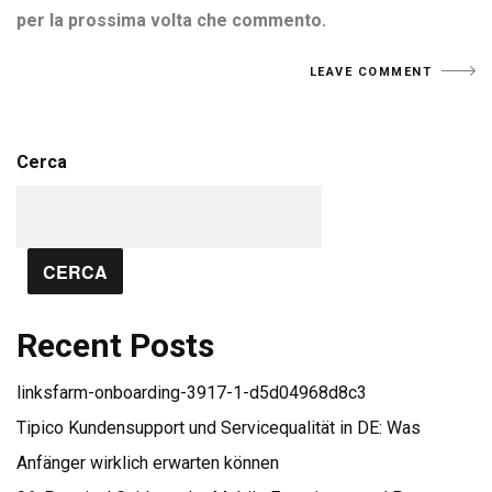
per la prossima volta che commento.
Cerca
CERCA
Recent Posts
linksfarm-onboarding-3917-1-d5d04968d8c3
Tipico Kundensupport und Servicequalität in DE: Was
Anfänger wirklich erwarten können