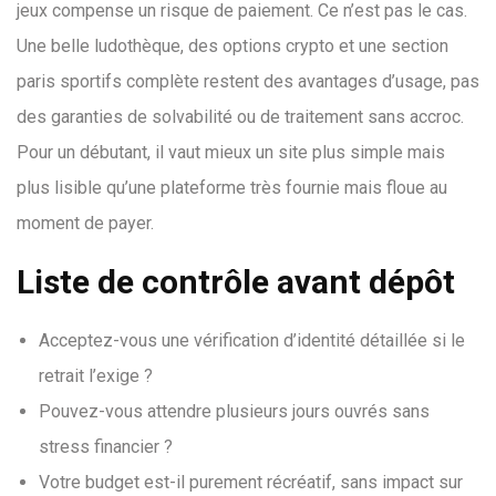
jeux compense un risque de paiement. Ce n’est pas le cas.
Une belle ludothèque, des options crypto et une section
paris sportifs complète restent des avantages d’usage, pas
des garanties de solvabilité ou de traitement sans accroc.
Pour un débutant, il vaut mieux un site plus simple mais
plus lisible qu’une plateforme très fournie mais floue au
moment de payer.
Liste de contrôle avant dépôt
Acceptez-vous une vérification d’identité détaillée si le
retrait l’exige ?
Pouvez-vous attendre plusieurs jours ouvrés sans
stress financier ?
Votre budget est-il purement récréatif, sans impact sur