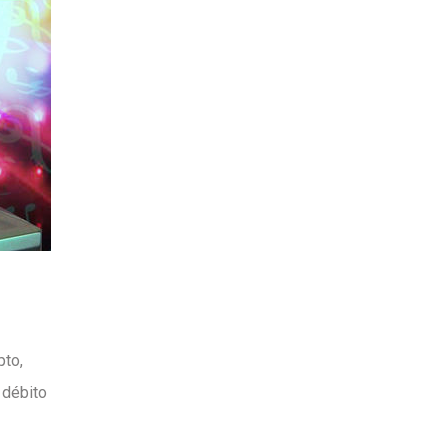
pto,
 débito