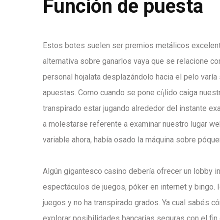
Función de puesta
Estos botes suelen ser premios metálicos excelente
alternativa sobre ganarlos vaya que se relacione co
personal hojalata desplazándolo hacia el pelo varí
apuestas. Como cuando se pone cí¡lido caiga nuestro
transpirado estar jugando alrededor del instante e
a molestarse referente a examinar nuestro lugar we
variable ahora, había osado la máquina sobre póque
Algún gigantesco casino debería ofrecer un lobby in
espectáculos de juegos, póker en internet y bingo. 
juegos y no ha transpirado grados. Ya cual sabés 
explorar posibilidades bancarias seguras con el fi