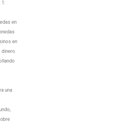
 1.
nedas en
monedas
asinos en
 dinero.
ollando
ra una
mundo,
sobre