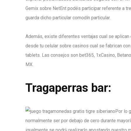
Gemix sobre NetEnt podés participar referente a t
guarda dicho particular comodín particular.
Además, existe diferentes ventajas cual se aplican c
desde tu celular sobre casinos cual se fabrican con 
tablets. Las consejos son bet365, 1xCasino, Betan
MX.
Tragaperras bar:
Por lo 
normalmente ser por debajo de cero durante mayoría
igualmente se podrí¡ realizarlo apostando nuestro 