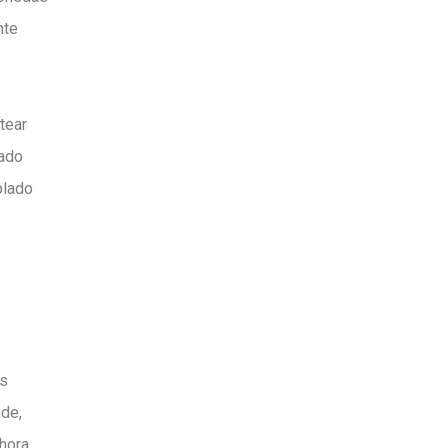
nte
tear
rado
plado
as
nde,
ahora