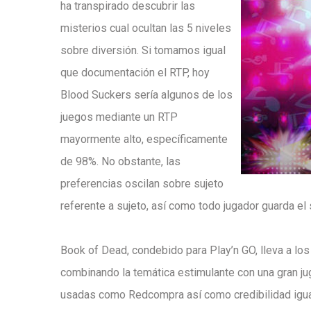
ha transpirado descubrir las
misterios cual ocultan las 5 niveles
sobre diversión. Si tomamos igual
que documentación el RTP, hoy
Blood Suckers serí­a algunos de los
juegos mediante un RTP
mayormente alto, específicamente
de 98%. No obstante, las
preferencias oscilan sobre sujeto
referente a sujeto, así­ como todo jugador guarda el s
Book of Dead, condebido para Play’n GO, lleva a los
combinando la temática estimulante con una gran jug
usadas como Redcompra así­ como credibilidad igu