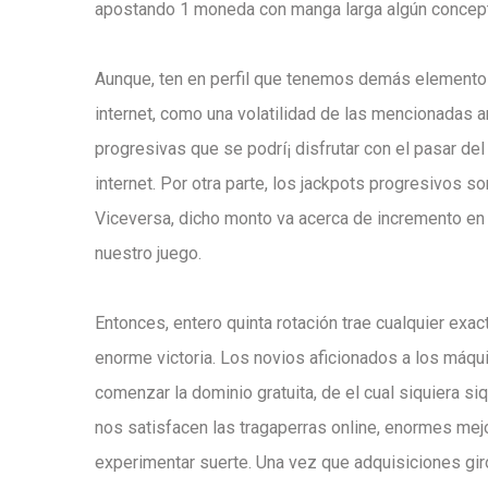
apostando 1 moneda con manga larga algún concepto
Aunque, ten en perfil que tenemos demás elemento
internet, como una volatilidad de las mencionadas 
progresivas que se podrí¡ disfrutar con el pasar de
internet. Por otra parte, los jackpots progresivos 
Viceversa, dicho monto va acerca de incremento en r
nuestro juego.
Entonces, entero quinta rotación trae cualquier exa
enorme victoria. Los novios aficionados a los máqui
comenzar la dominio gratuita, de el cual siquiera si
nos satisfacen las tragaperras online, enormes mej
experimentar suerte. Una vez que adquisiciones gi