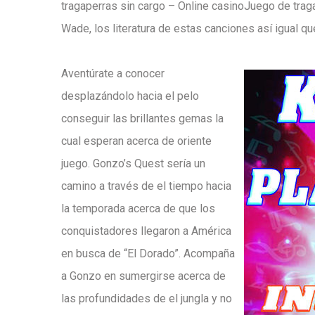
tragaperras sin cargo – Online casinoJuego de traga
Wade, los literatura de estas canciones así­ igual q
Aventúrate a conocer
desplazándolo hacia el pelo
conseguir las brillantes gemas la
cual esperan acerca de oriente
juego. Gonzo’s Quest serí­a un
camino a través de el tiempo hacia
la temporada acerca de que los
conquistadores llegaron a América
en busca de “El Dorado”. Acompaña
a Gonzo en sumergirse acerca de
las profundidades de el jungla y no