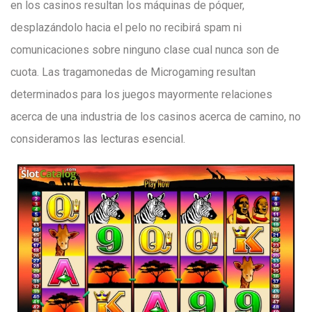
en los casinos resultan los máquinas de póquer,
desplazándolo hacia el pelo no recibirá spam ni
comunicaciones sobre ninguno clase cual nunca son de
cuota. Las tragamonedas de Microgaming resultan
determinados para los juegos mayormente relaciones
acerca de una industria de los casinos acerca de camino, no
consideramos las lecturas esencial.