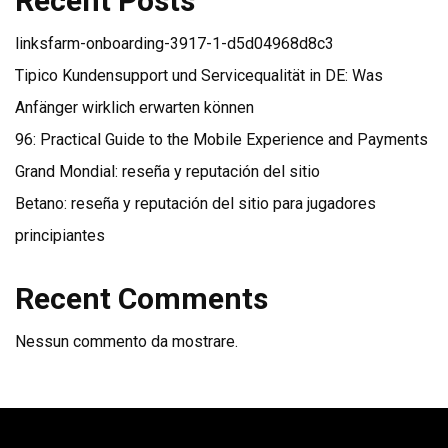
Recent Posts
linksfarm-onboarding-3917-1-d5d04968d8c3
Tipico Kundensupport und Servicequalität in DE: Was
Anfänger wirklich erwarten können
96: Practical Guide to the Mobile Experience and Payments
Grand Mondial: reseña y reputación del sitio
Betano: reseña y reputación del sitio para jugadores
principiantes
Recent Comments
Nessun commento da mostrare.