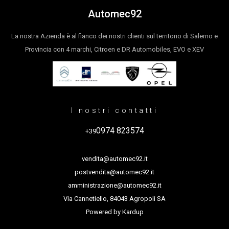
Automec92
La nostra Azienda è al fianco dei nostri clienti sul territorio di Salerno e
Provincia con 4 marchi, Citroen e DR Automobiles, EVO e XEV
I nostri contatti
0974 823574
+39
vendita@automec92.it
postvendita@automec92.it
amministrazione@automec92.it
Via Cannetiello, 84043 Agropoli SA
Powered by
Kardup