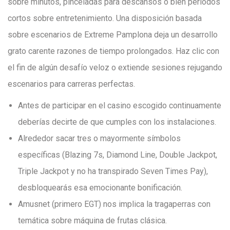
sobre minutos, pinceladas para descansos o bien períodos
cortos sobre entretenimiento. Una disposición basada
sobre escenarios de Extreme Pamplona deja un desarrollo
grato carente razones de tiempo prolongados. Haz clic con
el fin de algún desafío veloz o extiende sesiones rejugando
escenarios para carreras perfectas.
Antes de participar en el casino escogido continuamente
deberías decirte de que cumples con los instalaciones.
Alrededor sacar tres o mayormente símbolos
específicas (Blazing 7s, Diamond Line, Double Jackpot,
Triple Jackpot y no ha transpirado Seven Times Pay),
desbloquearás esa emocionante bonificación.
Amusnet (primero EGT) nos implica la tragaperras con
temática sobre máquina de frutas clásica.