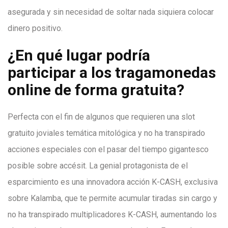
asegurada y sin necesidad de soltar nada siquiera colocar
dinero positivo.
¿En qué lugar podría
participar a los tragamonedas
online de forma gratuita?
Perfecta con el fin de algunos que requieren una slot
gratuito joviales temática mitológica y no ha transpirado
acciones especiales con el pasar del tiempo gigantesco
posible sobre accésit. La genial protagonista de el
esparcimiento es una innovadora acción K-CASH, exclusiva
sobre Kalamba, que te permite acumular tiradas sin cargo y
no ha transpirado multiplicadores K-CASH, aumentando los