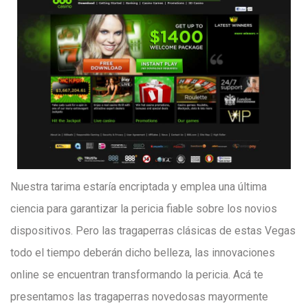
Nuestra tarima estaría encriptada y emplea una última
ciencia para garantizar la pericia fiable sobre los novios
dispositivos. Pero las tragaperras clásicas de estas Vegas
todo el tiempo deberán dicho belleza, las innovaciones
online se encuentran transformando la pericia. Acá te
presentamos las tragaperras novedosas mayormente