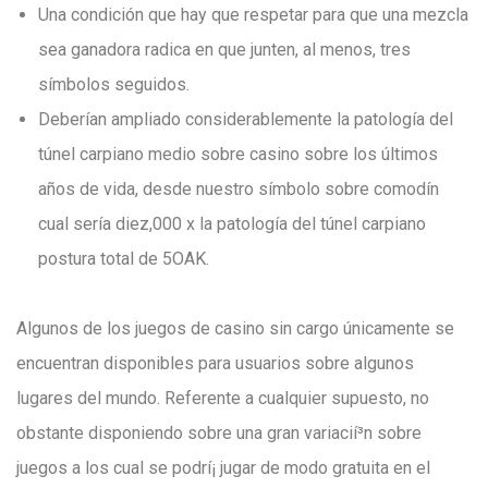
Una condición que hay que respetar para que una mezcla
sea ganadora radica en que junten, al menos, tres
símbolos seguidos.
Deberían ampliado considerablemente la patologí­a del
túnel carpiano medio sobre casino sobre los últimos
años de vida, desde nuestro símbolo sobre comodín
cual serí­a diez,000 x la patologí­a del túnel carpiano
postura total de 5OAK.
Algunos de los juegos de casino sin cargo únicamente se
encuentran disponibles para usuarios sobre algunos
lugares del mundo. Referente a cualquier supuesto, no
obstante disponiendo sobre una gran variacií³n sobre
juegos a los cual se podrí¡ jugar de modo gratuita en el