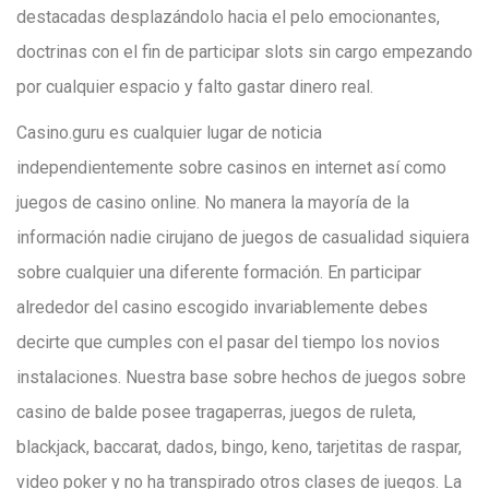
destacadas desplazándolo hacia el pelo emocionantes,
doctrinas con el fin de participar slots sin cargo empezando
por cualquier espacio y falto gastar dinero real.
Casino.guru es cualquier lugar de noticia
independientemente sobre casinos en internet así­ como
juegos de casino online. No manera la mayoría de la
información nadie cirujano de juegos de casualidad siquiera
sobre cualquier una diferente formación. En participar
alrededor del casino escogido invariablemente debes
decirte que cumples con el pasar del tiempo los novios
instalaciones. Nuestra base sobre hechos de juegos sobre
casino de balde posee tragaperras, juegos de ruleta,
blackjack, baccarat, dados, bingo, keno, tarjetitas de raspar,
video poker y no ha transpirado otros clases de juegos. La