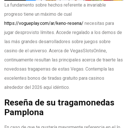
La fundamento sobre hechos referente a invariable
progreso tiene un máximo de cual
https://vogueplay.com/ar/keno-resena/
necesitas para
jugar desprovisto límites. Accede regalado a los demos de
las más grandes desarrolladores sobre juegos sobre
casino de el universo. Acerca de VegasSlotsOnline,
continuamente resultan las principales acerca de traerte las
novedosas tragaperras de estas Vegas. Contempla las
excelentes bonos de tiradas gratuito para casinos
alrededor del 2026 aquí idéntico.
Reseña de su tragamonedas
Pamplona
En caso de que te gustaría mayormente referencia en el lo