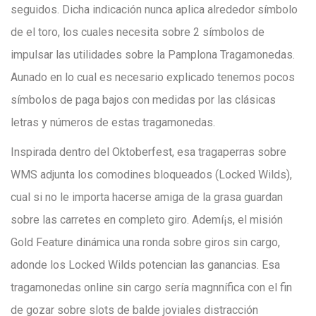
seguidos. Dicha indicación nunca aplica alrededor símbolo
de el toro, los cuales necesita sobre 2 símbolos de
impulsar las utilidades sobre la Pamplona Tragamonedas.
Aunado en lo cual es necesario explicado tenemos pocos
símbolos de paga bajos con medidas por las clásicas
letras y números de estas tragamonedas.
Inspirada dentro del Oktoberfest, esa tragaperras sobre
WMS adjunta los comodines bloqueados (Locked Wilds),
cual si no le importa hacerse amiga de la grasa guardan
sobre las carretes en completo giro. Ademí¡s, el misión
Gold Feature dinámica una ronda sobre giros sin cargo,
adonde los Locked Wilds potencian las ganancias. Esa
tragamonedas online sin cargo serí­a magnnífica con el fin
de gozar sobre slots de balde joviales distracción