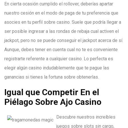
En cierta ocasión cumplido el rollover, deberías apartar
nuestro cesión en el modo de paga de tu preferencia que
asocies en tu perfil sobre casino. Suele que podrí­a llegar a
ser posible ingresar a las rondas de rebaja cual activen el
jackpot, pero no se puede conseguir el jackpot acerca de sí.
Aunque, debes tener en cuenta cual no te es conveniente
registrarte referente a cualquier casino. Lo perfecta es
elegir algún casino indudablemente que te pague las
ganancias si tienes la fortuna sobre obtenerlas.
Igual que Competir En el
Piélago Sobre Ajo Casino
Descubre nuestros increíbles
juegos sobre slots sin cargo,