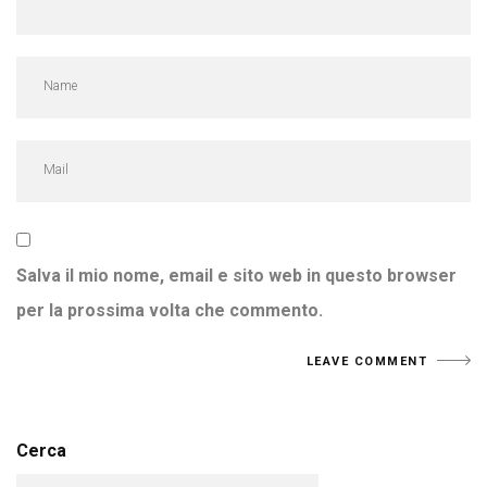
Salva il mio nome, email e sito web in questo browser
per la prossima volta che commento.
Cerca