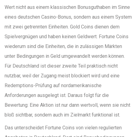
Wert nicht aus einem klassischen Bonusguthaben im Sinne
eines deutschen Casino-Bonus, sondern aus einem System
mit zwei getrennten Einheiten. Gold Coins dienen dem
Spielvergnügen und haben keinen Geldwert. Fortune Coins
wiederum sind die Einheiten, die in zulässigen Märkten
unter Bedingungen in Geld umgewandelt werden können.
Für Deutschland ist dieser zweite Teil praktisch nicht
nutzbar, weil der Zugang meist blockiert wird und eine
Redemptions-Prüfung auf nordamerikanische
Anforderungen ausgelegt ist. Daraus folgt für die
Bewertung: Eine Aktion ist nur dann wertvoll, wenn sie nicht
bloß sichtbar, sondern auch im Zielmarkt funktional ist.
Das unterscheidet Fortune Coins von vielen regulierten