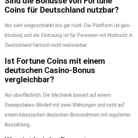
Sind die Bonusse von Fortune
Coins für Deutschland nutzbar?
Nur sehr eingeschränkt bis gar nicht. Die Plattform ist geo-
blocked, und die Einlösung ist für Personen mit Wohnsitz in
Deutschland faktisch nicht realisierbar.
Ist Fortune Coins mit einem
deutschen Casino-Bonus
vergleichbar?
Nur oberflächlich. Die Mechanik basiert auf einem
Sweepstakes-Modell mit zwei Währungen und nicht auf
einem klassischen deutschen Bonusrahmen mit regulierter
Auszahlung.