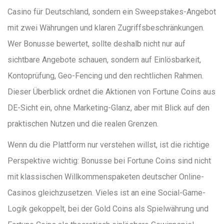
Casino für Deutschland, sondern ein Sweepstakes-Angebot
mit zwei Währungen und klaren Zugriffsbeschränkungen.
Wer Bonusse bewertet, sollte deshalb nicht nur auf
sichtbare Angebote schauen, sondern auf Einlösbarkeit,
Kontoprüfung, Geo-Fencing und den rechtlichen Rahmen.
Dieser Überblick ordnet die Aktionen von Fortune Coins aus
DE-Sicht ein, ohne Marketing-Glanz, aber mit Blick auf den
praktischen Nutzen und die realen Grenzen.
Wenn du die Plattform nur verstehen willst, ist die richtige
Perspektive wichtig: Bonusse bei Fortune Coins sind nicht
mit klassischen Willkommenspaketen deutscher Online-
Casinos gleichzusetzen. Vieles ist an eine Social-Game-
Logik gekoppelt, bei der Gold Coins als Spielwährung und