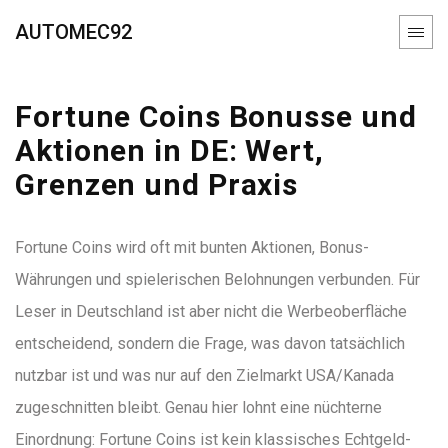
AUTOMEC92
Fortune Coins Bonusse und
Aktionen in DE: Wert,
Grenzen und Praxis
Fortune Coins wird oft mit bunten Aktionen, Bonus-
Währungen und spielerischen Belohnungen verbunden. Für
Leser in Deutschland ist aber nicht die Werbeoberfläche
entscheidend, sondern die Frage, was davon tatsächlich
nutzbar ist und was nur auf den Zielmarkt USA/Kanada
zugeschnitten bleibt. Genau hier lohnt eine nüchterne
Einordnung: Fortune Coins ist kein klassisches Echtgeld-